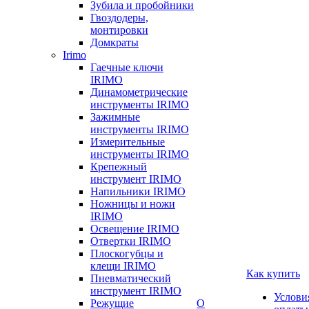
Зубила и пробойники
Гвоздодеры,
монтировки
Домкраты
Irimo
Гаечные ключи
IRIMO
Динамометрические
инструменты IRIMO
Зажимные
инструменты IRIMO
Измерительные
инструменты IRIMO
Крепежный
инструмент IRIMO
Напильники IRIMO
Ножницы и ножи
IRIMO
Освещение IRIMO
Отвертки IRIMO
Плоскогубцы и
клещи IRIMO
Как купить
Пневматический
инструмент IRIMO
Услови
Режущие
О