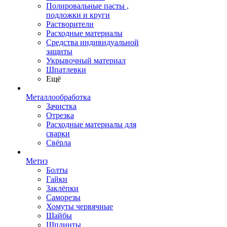
Полировальные пасты ,
подложки и круги
Растворители
Расходные материалы
Средства индивидуальной
защиты
Укрывочный материал
Шпатлевки
Ещё
Металлообработка
Зачистка
Отрезка
Расходные материалы для
сварки
Свёрла
Метиз
Болты
Гайки
Заклёпки
Саморезы
Хомуты червячные
Шайбы
Шплинты