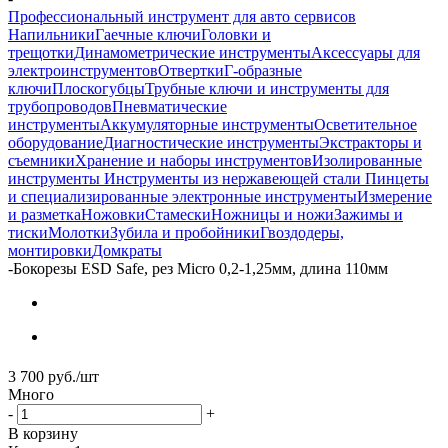
Профессиональный инструмент для авто сервисов
Напильники
Гаечные ключи
Головки и
трещотки
Динамометрические инструменты
Аксессуары для
электроинструментов
Отвертки
Г-образные
ключи
Плоскогубцы
Трубные ключи и инструменты для
трубопроводов
Пневматические
инструменты
Аккумуляторные инструменты
Осветительное
оборудование
Диагностические инструменты
Экстракторы и
съемники
Хранение и наборы инструментов
Изолированные
инструменты
Инструменты из нержавеющей стали
Пинцеты
и специализированные электронные инструменты
Измерение
и разметка
Ножовки
Стамески
Ножницы и ножи
Зажимы и
тиски
Молотки
Зубила и пробойники
Гвоздодеры,
монтировки
Домкраты
-
Бокорезы ESD Safe, рез Micro 0,2-1,25мм, длина 110мм
3 700
руб.
/шт
Много
-
+
В корзину