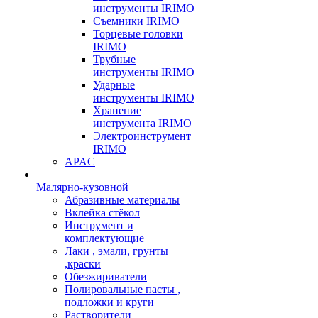
инструменты IRIMO
Съемники IRIMO
Торцевые головки
IRIMO
Трубные
инструменты IRIMO
Ударные
инструменты IRIMO
Хранение
инструмента IRIMO
Электроинструмент
IRIMO
APAC
Малярно-кузовной
Абразивные материалы
Вклейка стёкол
Инструмент и
комплектующие
Лаки , эмали, грунты
,краски
Обезжириватели
Полировальные пасты ,
подложки и круги
Растворители