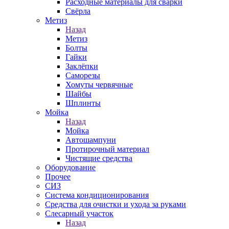
Расходные материалы для сварки
Свёрла
Метиз
Назад
Метиз
Болты
Гайки
Заклёпки
Саморезы
Хомуты червячные
Шайбы
Шплинты
Мойка
Назад
Мойка
Автошампуни
Протирочный материал
Чистящие средства
Оборудование
Прочее
СИЗ
Система кондиционирования
Средства для очистки и ухода за руками
Слесарный участок
Назад