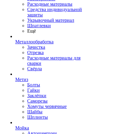
Расходные материалы
Средства индивидуальной
защиты
Укрывочный материал
Шпатлевки
Ещё
Металлообработка
Зачистка
Отрезка
Расходные материалы для
сварки
Свёрла
Метиз
Болты
Гайки
Заклёпки
Саморезы
Хомуты червячные
Шайбы
Шплинты
Мойка
Автошампуни