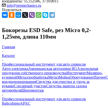
координаты: 55.552586, 37.910015
info@premechanics.ru
Поделиться
Бокорезы ESD Safe, рез Micro 0,2-
1,25мм, длина 110мм
Главная
-
Каталог
-
Профессиональный инструмент для авто сервисов
Авто-электрика
Американская автохимия BG
Аэрозольная
продукция собственного производства
Инструмент
Малярно-
кузовной
Металлообработка
Метиз
Мойка
Оборудование
Прочее
кондиционирования
Средства для очистки и ухода за
руками
Слесарный участок
Средства защиты салона
автомобиля
Шиномонтаж
-
Профессиональный инструмент для авто сервисов
Bahco
Irimo
APAC
-