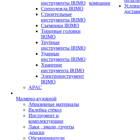
оплаты
инструменты IRIMO
компании
Услови
Спецодежда IRIMO
достав
Строительные
инструменты IRIMO
Съемники IRIMO
Торцевые головки
IRIMO
Трубные
инструменты IRIMO
Ударные
инструменты IRIMO
Хранение
инструмента IRIMO
Электроинструмент
IRIMO
APAC
Малярно-кузовной
Абразивные материалы
Вклейка стёкол
Инструмент и
комплектующие
Лаки , эмали, грунты
,краски
Обезжириватели