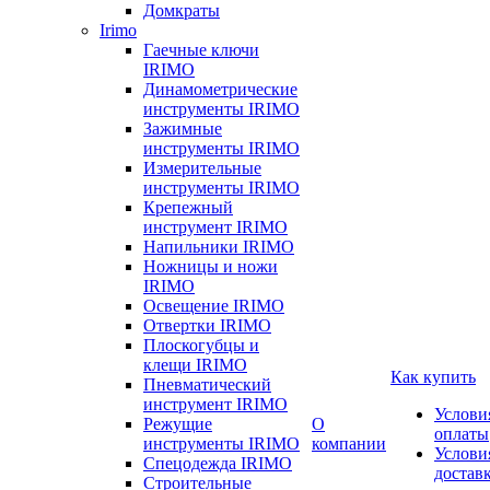
Домкраты
Irimo
Гаечные ключи
IRIMO
Динамометрические
инструменты IRIMO
Зажимные
инструменты IRIMO
Измерительные
инструменты IRIMO
Крепежный
инструмент IRIMO
Напильники IRIMO
Ножницы и ножи
IRIMO
Освещение IRIMO
Отвертки IRIMO
Плоскогубцы и
клещи IRIMO
Как купить
Пневматический
инструмент IRIMO
Услови
Режущие
О
оплаты
инструменты IRIMO
компании
Услови
Спецодежда IRIMO
достав
Строительные