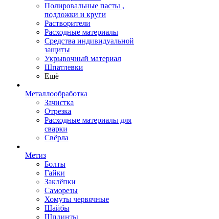
Полировальные пасты ,
подложки и круги
Растворители
Расходные материалы
Средства индивидуальной
защиты
Укрывочный материал
Шпатлевки
Ещё
Металлообработка
Зачистка
Отрезка
Расходные материалы для
сварки
Свёрла
Метиз
Болты
Гайки
Заклёпки
Саморезы
Хомуты червячные
Шайбы
Шплинты