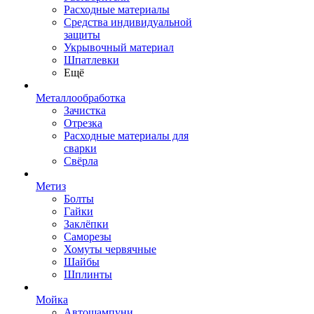
Расходные материалы
Средства индивидуальной
защиты
Укрывочный материал
Шпатлевки
Ещё
Металлообработка
Зачистка
Отрезка
Расходные материалы для
сварки
Свёрла
Метиз
Болты
Гайки
Заклёпки
Саморезы
Хомуты червячные
Шайбы
Шплинты
Мойка
Автошампуни