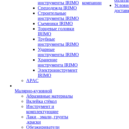
оплаты
инструменты IRIMO
компании
Услови
Спецодежда IRIMO
достав
Строительные
инструменты IRIMO
Съемники IRIMO
Торцевые головки
IRIMO
Трубные
инструменты IRIMO
Ударные
инструменты IRIMO
Хранение
инструмента IRIMO
Электроинструмент
IRIMO
APAC
Малярно-кузовной
Абразивные материалы
Вклейка стёкол
Инструмент и
комплектующие
Лаки , эмали, грунты
,краски
Обезжириватели