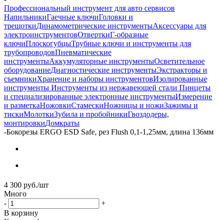
Профессиональный инструмент для авто сервисов
Напильники
Гаечные ключи
Головки и
трещотки
Динамометрические инструменты
Аксессуары для
электроинструментов
Отвертки
Г-образные
ключи
Плоскогубцы
Трубные ключи и инструменты для
трубопроводов
Пневматические
инструменты
Аккумуляторные инструменты
Осветительное
оборудование
Диагностические инструменты
Экстракторы и
съемники
Хранение и наборы инструментов
Изолированные
инструменты
Инструменты из нержавеющей стали
Пинцеты
и специализированные электронные инструменты
Измерение
и разметка
Ножовки
Стамески
Ножницы и ножи
Зажимы и
тиски
Молотки
Зубила и пробойники
Гвоздодеры,
монтировки
Домкраты
-
Бокорезы ERGO ESD Safe, рез Flush 0,1-1,25мм, длина 136мм
4 300
руб.
/шт
Много
-
+
В корзину