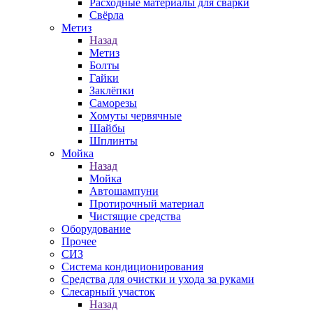
Расходные материалы для сварки
Свёрла
Метиз
Назад
Метиз
Болты
Гайки
Заклёпки
Саморезы
Хомуты червячные
Шайбы
Шплинты
Мойка
Назад
Мойка
Автошампуни
Протирочный материал
Чистящие средства
Оборудование
Прочее
СИЗ
Система кондиционирования
Средства для очистки и ухода за руками
Слесарный участок
Назад