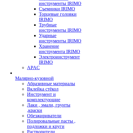
инструменты IRIMO
Съемники IRIMO
Торцевые головки
IRIMO
Трубные
инструменты IRIMO
Ударные
инструменты IRIMO
Хранение
инструмента IRIMO
Электроинструмент
IRIMO
APAC
Малярно-кузовной
Абразивные материалы
Вклейка стёкол
Инструмент и
комплектующие
Лаки , эмали, грунты
,краски
Обезжириватели
Полировальные пасты ,
подложки и круги
Растворители