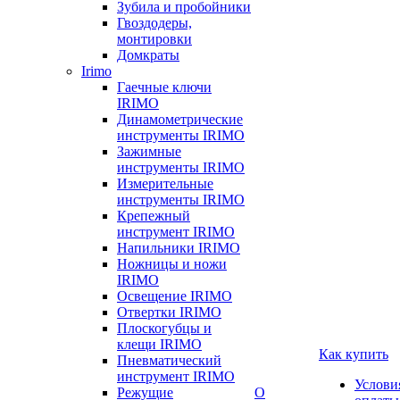
Зубила и пробойники
Гвоздодеры,
монтировки
Домкраты
Irimo
Гаечные ключи
IRIMO
Динамометрические
инструменты IRIMO
Зажимные
инструменты IRIMO
Измерительные
инструменты IRIMO
Крепежный
инструмент IRIMO
Напильники IRIMO
Ножницы и ножи
IRIMO
Освещение IRIMO
Отвертки IRIMO
Плоскогубцы и
клещи IRIMO
Как купить
Пневматический
инструмент IRIMO
Услови
Режущие
О