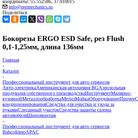
координаты: 55.552586, 37.910015
info@premechanics.ru
Поделиться
Бокорезы ERGO ESD Safe, рез Flush
0,1-1,25мм, длина 136мм
Главная
-
Каталог
-
Профессиональный инструмент для авто сервисов
Авто-электрика
Американская автохимия BG
Аэрозольная
продукция собственного производства
Инструмент
Малярно-
кузовной
Металлообработка
Метиз
Мойка
Оборудование
Прочее
кондиционирования
Средства для очистки и ухода за
руками
Слесарный участок
Средства защиты салона
автомобиля
Шиномонтаж
-
Профессиональный инструмент для авто сервисов
Bahco
Irimo
APAC
-