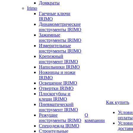
Домкраты
Irimo
Гаечные ключи
IRIMO
Динамометрические
инструменты IRIMO
Зажимные
инструменты IRIMO
Измерительные
инструменты IRIMO
Крепежный
инструмент IRIMO
Напильники IRIMO
Ножницы и ножи
IRIMO
Освещение IRIMO
Отвертки IRIMO
Плоскогубцы и
клещи IRIMO
Как купить
Пневматический
инструмент IRIMO
Услови
Режущие
О
оплаты
инструменты IRIMO
компании
Услови
Спецодежда IRIMO
достав
Строительные