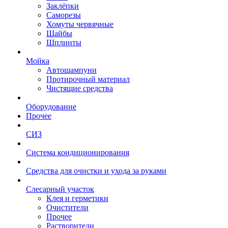
Заклёпки
Саморезы
Хомуты червячные
Шайбы
Шплинты
Мойка
Автошампуни
Протирочный материал
Чистящие средства
Оборудование
Прочее
СИЗ
Система кондиционирования
Средства для очистки и ухода за руками
Слесарный участок
Клея и герметики
Очистители
Прочее
Растворители