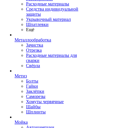
Расходные материалы
Средства индивидуальной
защиты
Укрывочный материал
Шпатлевки
Ещё
Металлообработка
Зачистка
Отрезка
Расходные материалы для
сварки
Свёрла
Метиз
Болты
Гайки
Заклёпки
Саморезы
Хомуты червячные
Шайбы
Шплинты
Мойка
Автошампуни