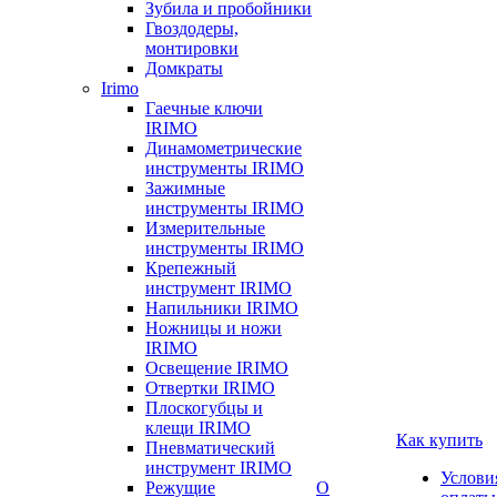
Зубила и пробойники
Гвоздодеры,
монтировки
Домкраты
Irimo
Гаечные ключи
IRIMO
Динамометрические
инструменты IRIMO
Зажимные
инструменты IRIMO
Измерительные
инструменты IRIMO
Крепежный
инструмент IRIMO
Напильники IRIMO
Ножницы и ножи
IRIMO
Освещение IRIMO
Отвертки IRIMO
Плоскогубцы и
клещи IRIMO
Как купить
Пневматический
инструмент IRIMO
Услови
Режущие
О