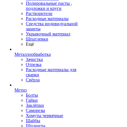
Полировальные пасты ,
подложки и круги
Растворители
Расходные материалы
Средства индивидуальной
защиты
Укрывочный материал
Шпатлевки
Ещё
Металлообработка
Зачистка
Отрезка
Расходные материалы для
сварки
Свёрла
Метиз
Болты
Гайки
Заклёпки
Саморезы
Хомуты червячные
Шайбы
Шплинты