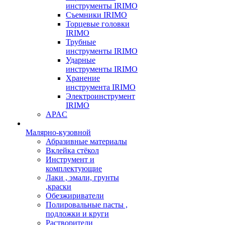
инструменты IRIMO
Съемники IRIMO
Торцевые головки
IRIMO
Трубные
инструменты IRIMO
Ударные
инструменты IRIMO
Хранение
инструмента IRIMO
Электроинструмент
IRIMO
APAC
Малярно-кузовной
Абразивные материалы
Вклейка стёкол
Инструмент и
комплектующие
Лаки , эмали, грунты
,краски
Обезжириватели
Полировальные пасты ,
подложки и круги
Растворители