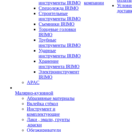
оплаты
инструменты IRIMO
компании
Услови
Спецодежда IRIMO
достав
Строительные
инструменты IRIMO
Съемники IRIMO
Торцевые головки
IRIMO
Трубные
инструменты IRIMO
Ударные
инструменты IRIMO
Хранение
инструмента IRIMO
Электроинструмент
IRIMO
APAC
Малярно-кузовной
Абразивные материалы
Вклейка стёкол
Инструмент и
комплектующие
Лаки , эмали, грунты
,краски
Обезжириватели