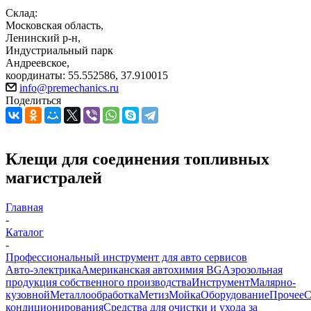
Склад:
Московская область,
Ленинский р-н,
Индустриальный парк
Андреевское,
координаты: 55.552586, 37.910015
info@premechanics.ru
Поделиться
Клещи для соединения топливных
магистралей
Главная
-
Каталог
-
Профессиональный инструмент для авто сервисов
Авто-электрика
Американская автохимия BG
Аэрозольная
продукция собственного производства
Инструмент
Малярно-
кузовной
Металлообработка
Метиз
Мойка
Оборудование
Прочее
кондиционирования
Средства для очистки и ухода за