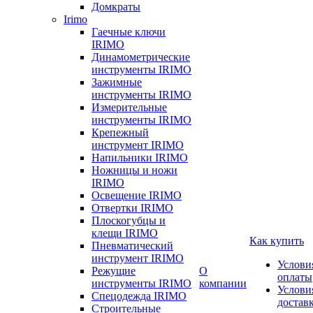
Домкраты
Irimo
Гаечные ключи
IRIMO
Динамометрические
инструменты IRIMO
Зажимные
инструменты IRIMO
Измерительные
инструменты IRIMO
Крепежный
инструмент IRIMO
Напильники IRIMO
Ножницы и ножи
IRIMO
Освещение IRIMO
Отвертки IRIMO
Плоскогубцы и
клещи IRIMO
Как купить
Пневматический
инструмент IRIMO
Услови
Режущие
О
оплаты
инструменты IRIMO
компании
Услови
Спецодежда IRIMO
достав
Строительные