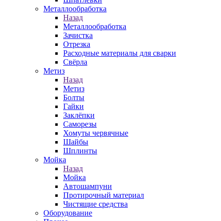
Металлообработка
Назад
Металлообработка
Зачистка
Отрезка
Расходные материалы для сварки
Свёрла
Метиз
Назад
Метиз
Болты
Гайки
Заклёпки
Саморезы
Хомуты червячные
Шайбы
Шплинты
Мойка
Назад
Мойка
Автошампуни
Протирочный материал
Чистящие средства
Оборудование