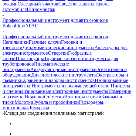
руками
Слесарный участок
Средства защиты салона
автомобиля
Шиномонтаж
-
Профессиональный инструмент для авто сервисов
Bahco
Irimo
APAC
-
Профессиональный инструмент для авто сервисов
Напильники
Гаечные ключи
Головки и
трещотки
Динамометрические инструменты
Аксессуары для
электроинструментов
Отвертки
Г-образные
ключи
Плоскогубцы
Трубные ключи и инструменты для
трубопроводов
Пневматические
инструменты
Аккумуляторные инструменты
Осветительное
оборудование
Диагностические инструменты
Экстракторы и
съемники
Хранение и наборы инструментов
Изолированные
инструменты
Инструменты из нержавеющей стали
Пинцеты
и специализированные электронные инструменты
Измерение
и разметка
Ножовки
Стамески
Ножницы и ножи
Зажимы и
тиски
Молотки
Зубила и пробойники
Гвоздодеры,
монтировки
Домкраты
-
Клещи для соединения топливных магистралей