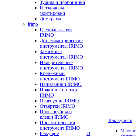
Зубила и пробойники
Гвоздодеры,
монтировки
Домкраты
Irimo
Гаечные ключи
IRIMO
Динамометрические
инструменты IRIMO
Зажимные
инструменты IRIMO
Измерительные
инструменты IRIMO
Крепежный
инструмент IRIMO
Напильники IRIMO
Ножницы и ножи
IRIMO
Освещение IRIMO
Отвертки IRIMO
Плоскогубцы и
клещи IRIMO
Как купить
Пневматический
инструмент IRIMO
Услови
Режущие
О