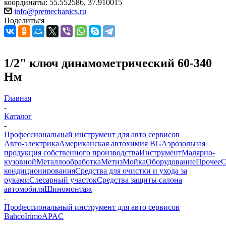
координаты: 55.552586, 37.910015
info@premechanics.ru
Поделиться
1/2" ключ динамометрический 60-340
Нм
Главная
-
Каталог
-
Профессиональный инструмент для авто сервисов
Авто-электрика
Американская автохимия BG
Аэрозольная
продукция собственного производства
Инструмент
Малярно-
кузовной
Металлообработка
Метиз
Мойка
Оборудование
Прочее
кондиционирования
Средства для очистки и ухода за
руками
Слесарный участок
Средства защиты салона
автомобиля
Шиномонтаж
-
Профессиональный инструмент для авто сервисов
Bahco
Irimo
APAC
-