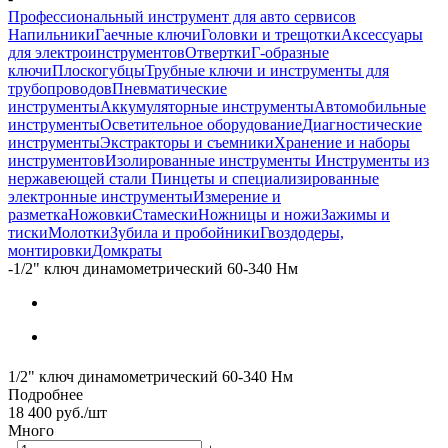
Профессиональный инструмент для авто сервисов
Напильники
Гаечные ключи
Головки и трещотки
Аксессуары
для электроинструментов
Отвертки
Г-образные
ключи
Плоскогубцы
Трубные ключи и инструменты для
трубопроводов
Пневматические
инструменты
Аккумуляторные инструменты
Автомобильные
инструменты
Осветительное оборудование
Диагностические
инструменты
Экстракторы и съемники
Хранение и наборы
инструментов
Изолированные инструменты
Инструменты из
нержавеющей стали
Пинцеты и специализированные
электронные инструменты
Измерение и
разметка
Ножовки
Стамески
Ножницы и ножи
Зажимы и
тиски
Молотки
Зубила и пробойники
Гвоздодеры,
монтировки
Домкраты
-
1/2" ключ динамометрический 60-340 Нм
1/2" ключ динамометрический 60-340 Нм
Подробнее
18 400
руб.
/шт
Много