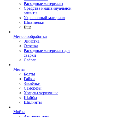
Расходные материалы
Средства индивидуальной
защиты
Укрывочный материал
Шпатлевки
Ещё
Металлообработка
Зачистка
Отрезка
Расходные материалы для
сварки
Свёрла
Метиз
Болты
Гайки
Заклёпки
Саморезы
Хомуты червячные
Шайбы
Шплинты
Мойка
Автошампуни