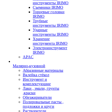
инструменты IRIMO
Съемники IRIMO
Торцевые головки
IRIMO
Трубные
инструменты IRIMO
Ударные
инструменты IRIMO
Хранение
инструмента IRIMO
Электроинструмент
IRIMO
APAC
Малярно-кузовной
Абразивные материалы
Вклейка стёкол
Инструмент и
комплектующие
Лаки , эмали, грунты
,краски
Обезжириватели
Полировальные пасты ,
подложки и круги
Растворители