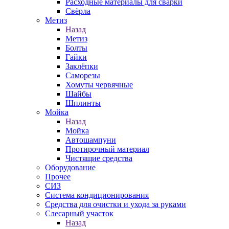
Расходные материалы для сварки
Свёрла
Метиз
Назад
Метиз
Болты
Гайки
Заклёпки
Саморезы
Хомуты червячные
Шайбы
Шплинты
Мойка
Назад
Мойка
Автошампуни
Протирочный материал
Чистящие средства
Оборудование
Прочее
СИЗ
Система кондиционирования
Средства для очистки и ухода за руками
Слесарный участок
Назад