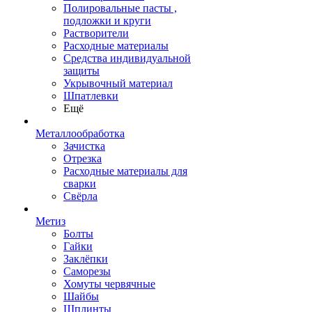
Полировальные пасты ,
подложки и круги
Растворители
Расходные материалы
Средства индивидуальной
защиты
Укрывочный материал
Шпатлевки
Ещё
Металлообработка
Зачистка
Отрезка
Расходные материалы для
сварки
Свёрла
Метиз
Болты
Гайки
Заклёпки
Саморезы
Хомуты червячные
Шайбы
Шплинты