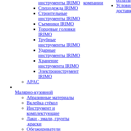
оплаты
инструменты IRIMO
компании
Услови
Спецодежда IRIMO
достав
Строительные
инструменты IRIMO
Съемники IRIMO
Торцевые головки
IRIMO
Трубные
инструменты IRIMO
Ударные
инструменты IRIMO
Хранение
инструмента IRIMO
Электроинструмент
IRIMO
APAC
Малярно-кузовной
Абразивные материалы
Вклейка стёкол
Инструмент и
комплектующие
Лаки , эмали, грунты
,краски
Обезжириватели