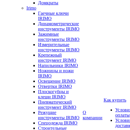
Домкраты
Irimo
Гаечные ключи
IRIMO
Динамометрические
инструменты IRIMO
Зажимные
инструменты IRIMO
Измерительные
инструменты IRIMO
Крепежный
инструмент IRIMO
Напильники IRIMO
Ножницы и ножи
IRIMO
Освещение IRIMO
Отвертки IRIMO
Плоскогубцы и
клещи IRIMO
Как купить
Пневматический
инструмент IRIMO
Услови
Режущие
О
оплаты
инструменты IRIMO
компании
Услови
Спецодежда IRIMO
достав
Строительные