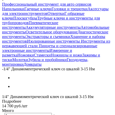
Профессиональный инструмент для авто сервисов
Напильники
Гаечные ключи
Головки и трещотки
Аксессуары
для электроинструментов
Отвертки
Г-образные
ключи
Плоскогубцы
Трубные ключи и инструменты для
трубопроводов
Пневматические
инструменты
Аккумуляторные инструменты
Автомобильные
инструменты
Осветительное оборудование
Диагностические
инструменты
Экстракторы и съемники
Хранение и наборы
инструментов
Изолированные инструменты
Инструменты из
нержавеющей стали
Пинцеты и специализированные
электронные инструменты
Измерение и
разметка
Ножовки
Стамески
Ножницы и ножи
Зажимы и
тиски
Молотки
Зубила и пробойники
Гвоздодеры,
монтировки
Домкраты
-
1/4" Динамоментрический ключ со шкалой 3-15 Нм
1/4" Динамоментрический ключ со шкалой 3-15 Нм
Подробнее
14 700
руб.
/шт
Много