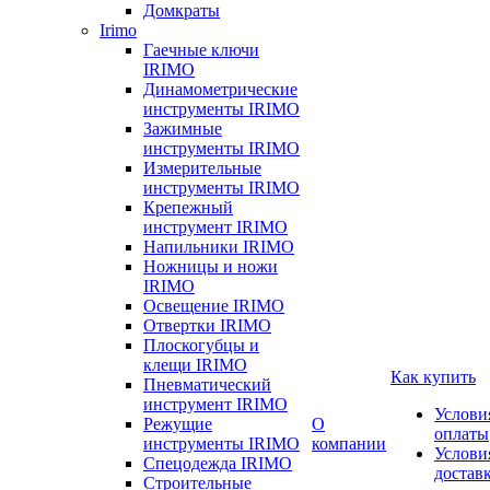
Домкраты
Irimo
Гаечные ключи
IRIMO
Динамометрические
инструменты IRIMO
Зажимные
инструменты IRIMO
Измерительные
инструменты IRIMO
Крепежный
инструмент IRIMO
Напильники IRIMO
Ножницы и ножи
IRIMO
Освещение IRIMO
Отвертки IRIMO
Плоскогубцы и
клещи IRIMO
Как купить
Пневматический
инструмент IRIMO
Услови
Режущие
О
оплаты
инструменты IRIMO
компании
Услови
Спецодежда IRIMO
достав
Строительные