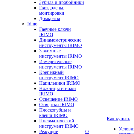
Зубила и пробойники
Гвоздодеры,
монтировки
Домкраты
Irimo
Гаечные ключи
IRIMO
Динамометрические
инструменты IRIMO
Зажимные
инструменты IRIMO
Измерительные
инструменты IRIMO
Крепежный
инструмент IRIMO
Напильники IRIMO
Ножницы и ножи
IRIMO
Освещение IRIMO
Отвертки IRIMO
Плоскогубцы и
клещи IRIMO
Как купить
Пневматический
инструмент IRIMO
Услови
Режущие
О