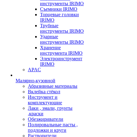
инструменты IRIMO
Съемники IRIMO
Торцевые головки
IRIMO
Трубные
инструменты IRIMO
Ударные
инструменты IRIMO
Хранение
инструмента IRIMO
Электроинструмент
IRIMO
APAC
Малярно-кузовной
Абразивные материалы
Вклейка стёкол
Инструмент и
комплектующие
Лаки , эмали, грунты
,краски
Обезжириватели
Полировальные пасты ,
подложки и круги
Растворители