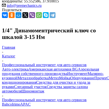
координаты: 55.552586, 37.910015
info@premechanics.ru
Поделиться
1/4" Динамоментрический ключ со
шкалой 3-15 Нм
Главная
-
Каталог
-
Профессиональный инструмент для авто сервисов
Авто-электрика
Американская автохимия BG
Аэрозольная
продукция собственного производства
Инструмент
Малярно-
кузовной
Металлообработка
Метиз
Мойка
Оборудование
Прочее
кондиционирования
Средства для очистки и ухода за
руками
Слесарный участок
Средства защиты салона
автомобиля
Шиномонтаж
-
Профессиональный инструмент для авто сервисов
Bahco
Irimo
APAC
-