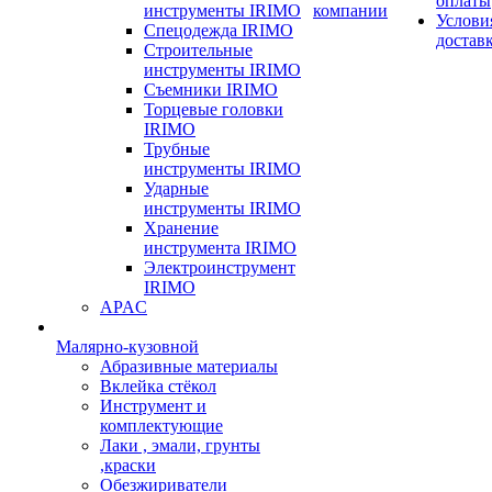
оплаты
инструменты IRIMO
компании
Услови
Спецодежда IRIMO
достав
Строительные
инструменты IRIMO
Съемники IRIMO
Торцевые головки
IRIMO
Трубные
инструменты IRIMO
Ударные
инструменты IRIMO
Хранение
инструмента IRIMO
Электроинструмент
IRIMO
APAC
Малярно-кузовной
Абразивные материалы
Вклейка стёкол
Инструмент и
комплектующие
Лаки , эмали, грунты
,краски
Обезжириватели