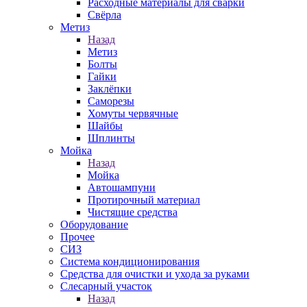
Расходные материалы для сварки
Свёрла
Метиз
Назад
Метиз
Болты
Гайки
Заклёпки
Саморезы
Хомуты червячные
Шайбы
Шплинты
Мойка
Назад
Мойка
Автошампуни
Протирочный материал
Чистящие средства
Оборудование
Прочее
СИЗ
Система кондиционирования
Средства для очистки и ухода за руками
Слесарный участок
Назад