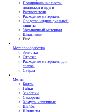
Полировальные пасты ,
подложки и круги
Растворители
Расходные материалы
Средства индивидуальной
защиты
Укрывочный материал
Шпатлевки
Ещё
Металлообработка
Зачистка
Отрезка
Расходные материалы для
сварки
Свёрла
Метиз
Болты
Гайки
Заклёпки
Саморезы
Хомуты червячные
Шайбы
Шплинты