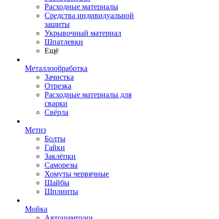
Расходные материалы
Средства индивидуальной
защиты
Укрывочный материал
Шпатлевки
Ещё
Металлообработка
Зачистка
Отрезка
Расходные материалы для
сварки
Свёрла
Метиз
Болты
Гайки
Заклёпки
Саморезы
Хомуты червячные
Шайбы
Шплинты
Мойка
Автошампуни