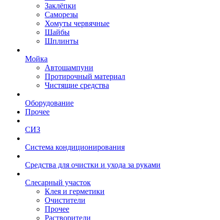
Заклёпки
Саморезы
Хомуты червячные
Шайбы
Шплинты
Мойка
Автошампуни
Протирочный материал
Чистящие средства
Оборудование
Прочее
СИЗ
Система кондиционирования
Средства для очистки и ухода за руками
Слесарный участок
Клея и герметики
Очистители
Прочее
Растворители