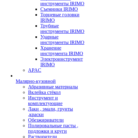
инструменты IRIMO
Съемники IRIMO
Торцевые головки
IRIMO
Трубные
инструменты IRIMO
Ударные
инструменты IRIMO
Хранение
инструмента IRIMO
Электроинструмент
IRIMO
APAC
Малярно-кузовной
Абразивные материалы
Вклейка стёкол
Инструмент и
комплектующие
Лаки , эмали, грунты
,краски
Обезжириватели
Полировальные пасты ,
подложки и круги
Растворители