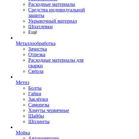
Расходные материалы
Средства индивидуальной
защиты
Укрывочный материал
Шпатлевки
Ещё
Металлообработка
Зачистка
Отрезка
Расходные материалы для
сварки
Свёрла
Метиз
Болты
Гайки
Заклёпки
Саморезы
Хомуты червячные
Шайбы
Шплинты
Мойка
Автошампуни