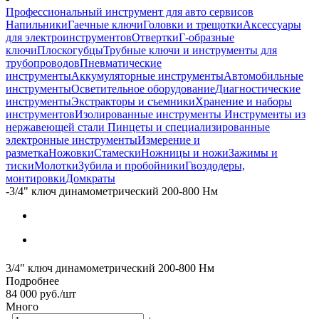
Профессиональный инструмент для авто сервисов
Напильники
Гаечные ключи
Головки и трещотки
Аксессуары
для электроинструментов
Отвертки
Г-образные
ключи
Плоскогубцы
Трубные ключи и инструменты для
трубопроводов
Пневматические
инструменты
Аккумуляторные инструменты
Автомобильные
инструменты
Осветительное оборудование
Диагностические
инструменты
Экстракторы и съемники
Хранение и наборы
инструментов
Изолированные инструменты
Инструменты из
нержавеющей стали
Пинцеты и специализированные
электронные инструменты
Измерение и
разметка
Ножовки
Стамески
Ножницы и ножи
Зажимы и
тиски
Молотки
Зубила и пробойники
Гвоздодеры,
монтировки
Домкраты
-
3/4" ключ динамометрический 200-800 Нм
3/4" ключ динамометрический 200-800 Нм
Подробнее
84 000
руб.
/шт
Много