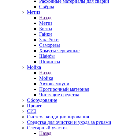
Расходные материалы для сварки
Свёрла
Метиз
Назад
Метиз
Болты
Гайки
Заклёпки
Саморезы
Хомуты червячные
Шайбы
Шплинты
Мойка
Назад
Мойка
Автошампуни
Протирочный материал
Чистящие средства
Оборудование
Прочее
СИЗ
Система кондиционирования
Средства для очистки и ухода за руками
Слесарный участок
Назад