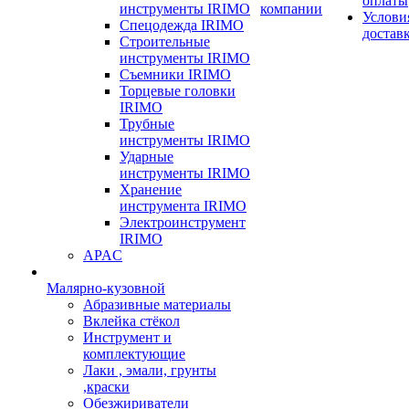
оплаты
инструменты IRIMO
компании
Услови
Спецодежда IRIMO
достав
Строительные
инструменты IRIMO
Съемники IRIMO
Торцевые головки
IRIMO
Трубные
инструменты IRIMO
Ударные
инструменты IRIMO
Хранение
инструмента IRIMO
Электроинструмент
IRIMO
APAC
Малярно-кузовной
Абразивные материалы
Вклейка стёкол
Инструмент и
комплектующие
Лаки , эмали, грунты
,краски
Обезжириватели