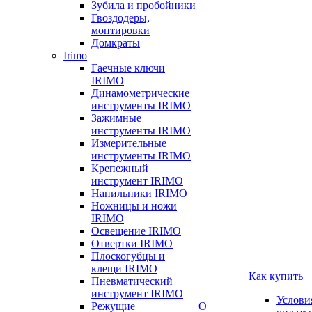
Зубила и пробойники
Гвоздодеры,
монтировки
Домкраты
Irimo
Гаечные ключи
IRIMO
Динамометрические
инструменты IRIMO
Зажимные
инструменты IRIMO
Измерительные
инструменты IRIMO
Крепежный
инструмент IRIMO
Напильники IRIMO
Ножницы и ножи
IRIMO
Освещение IRIMO
Отвертки IRIMO
Плоскогубцы и
клещи IRIMO
Как купить
Пневматический
инструмент IRIMO
Услови
Режущие
О