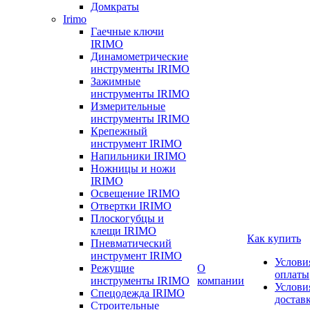
Домкраты
Irimo
Гаечные ключи
IRIMO
Динамометрические
инструменты IRIMO
Зажимные
инструменты IRIMO
Измерительные
инструменты IRIMO
Крепежный
инструмент IRIMO
Напильники IRIMO
Ножницы и ножи
IRIMO
Освещение IRIMO
Отвертки IRIMO
Плоскогубцы и
клещи IRIMO
Как купить
Пневматический
инструмент IRIMO
Услови
Режущие
О
оплаты
инструменты IRIMO
компании
Услови
Спецодежда IRIMO
достав
Строительные