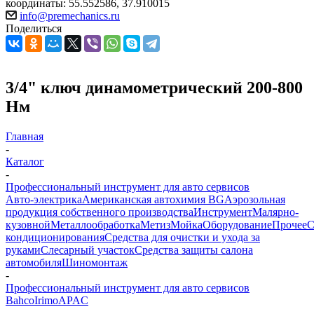
координаты: 55.552586, 37.910015
info@premechanics.ru
Поделиться
3/4" ключ динамометрический 200-800
Нм
Главная
-
Каталог
-
Профессиональный инструмент для авто сервисов
Авто-электрика
Американская автохимия BG
Аэрозольная
продукция собственного производства
Инструмент
Малярно-
кузовной
Металлообработка
Метиз
Мойка
Оборудование
Прочее
кондиционирования
Средства для очистки и ухода за
руками
Слесарный участок
Средства защиты салона
автомобиля
Шиномонтаж
-
Профессиональный инструмент для авто сервисов
Bahco
Irimo
APAC
-