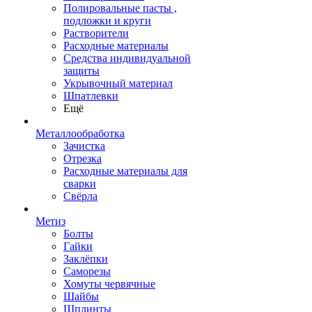
Полировальные пасты ,
подложки и круги
Растворители
Расходные материалы
Средства индивидуальной
защиты
Укрывочный материал
Шпатлевки
Ещё
Металлообработка
Зачистка
Отрезка
Расходные материалы для
сварки
Свёрла
Метиз
Болты
Гайки
Заклёпки
Саморезы
Хомуты червячные
Шайбы
Шплинты