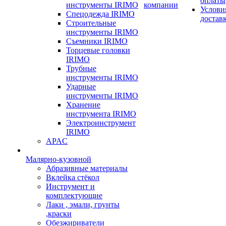
оплаты
инструменты IRIMO
компании
Услови
Спецодежда IRIMO
достав
Строительные
инструменты IRIMO
Съемники IRIMO
Торцевые головки
IRIMO
Трубные
инструменты IRIMO
Ударные
инструменты IRIMO
Хранение
инструмента IRIMO
Электроинструмент
IRIMO
APAC
Малярно-кузовной
Абразивные материалы
Вклейка стёкол
Инструмент и
комплектующие
Лаки , эмали, грунты
,краски
Обезжириватели