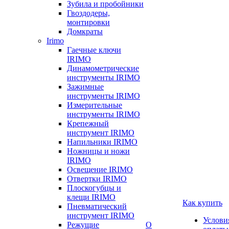
Зубила и пробойники
Гвоздодеры,
монтировки
Домкраты
Irimo
Гаечные ключи
IRIMO
Динамометрические
инструменты IRIMO
Зажимные
инструменты IRIMO
Измерительные
инструменты IRIMO
Крепежный
инструмент IRIMO
Напильники IRIMO
Ножницы и ножи
IRIMO
Освещение IRIMO
Отвертки IRIMO
Плоскогубцы и
клещи IRIMO
Как купить
Пневматический
инструмент IRIMO
Услови
Режущие
О