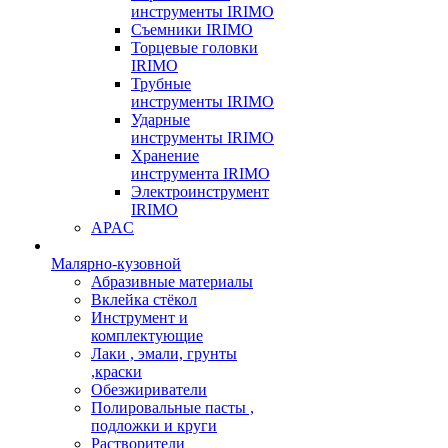
инструменты IRIMO
Съемники IRIMO
Торцевые головки
IRIMO
Трубные
инструменты IRIMO
Ударные
инструменты IRIMO
Хранение
инструмента IRIMO
Электроинструмент
IRIMO
APAC
Малярно-кузовной
Абразивные материалы
Вклейка стёкол
Инструмент и
комплектующие
Лаки , эмали, грунты
,краски
Обезжириватели
Полировальные пасты ,
подложки и круги
Растворители