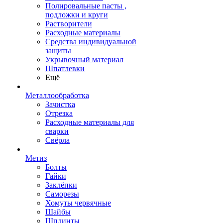
Полировальные пасты ,
подложки и круги
Растворители
Расходные материалы
Средства индивидуальной
защиты
Укрывочный материал
Шпатлевки
Ещё
Металлообработка
Зачистка
Отрезка
Расходные материалы для
сварки
Свёрла
Метиз
Болты
Гайки
Заклёпки
Саморезы
Хомуты червячные
Шайбы
Шплинты