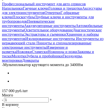
Профессиональный инструмент для авто сервисов
Напильники
Гаечные ключи
Головки и трещотки
Аксессуары
для электроинструментов
Отвертки
Г-образные
ключи
Плоскогубцы
Трубные ключи и инструменты для
трубопроводов
Пневматические
инструменты
Аккумуляторные инструменты
Автомобильные
инструменты
Осветительное оборудование
Диагностические
инструменты
Экстракторы и съемники
Хранение и наборы
инструментов
Изолированные инструменты
Инструменты из
нержавеющей стали
Пинцеты и специализированные
электронные инструменты
Измерение и
разметка
Ножовки
Стамески
Ножницы и ножи
Зажимы и
тиски
Молотки
Зубила и пробойники
Гвоздодеры,
монтировки
Домкраты
-
Мультипликатор крутящего момента до 3400Нм
157 000
руб.
/шт
Много
-
+
В корзину