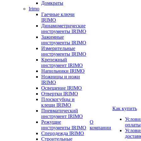
Домкраты
Irimo
Гаечные ключи
IRIMO
Динамометрические
инструменты IRIMO
Зажимные
инструменты IRIMO
Измерительные
инструменты IRIMO
Крепежный
инструмент IRIMO
Напильники IRIMO
Ножницы и ножи
IRIMO
Освещение IRIMO
Отвертки IRIMO
Плоскогубцы и
клещи IRIMO
Как купить
Пневматический
инструмент IRIMO
Услови
Режущие
О
оплаты
инструменты IRIMO
компании
Услови
Спецодежда IRIMO
достав
Строительные