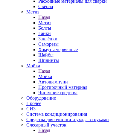
Расходные материалы для сварки
Свёрла
Метиз
Назад
Метиз
Болты
Гайки
Заклёпки
Саморезы
Хомуты червячные
Шайбы
Шплинты
Мойка
Назад
Мойка
Автошампуни
Протирочный материал
Чистящие средства
Оборудование
Прочее
СИЗ
Система кондиционирования
Средства для очистки и ухода за руками
Слесарный участок
Назад