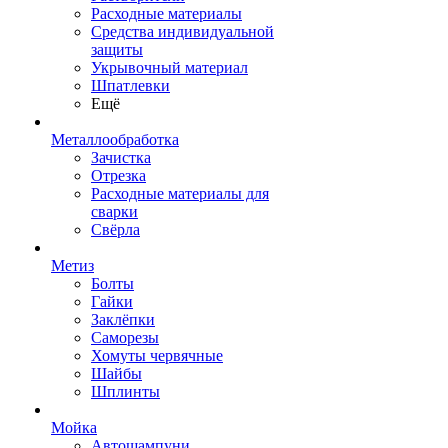
Расходные материалы
Средства индивидуальной
защиты
Укрывочный материал
Шпатлевки
Ещё
Металлообработка
Зачистка
Отрезка
Расходные материалы для
сварки
Свёрла
Метиз
Болты
Гайки
Заклёпки
Саморезы
Хомуты червячные
Шайбы
Шплинты
Мойка
Автошампуни