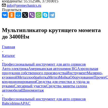
координаты: 55.552586, 37.910015
info@premechanics.ru
Поделиться
Мультипликатор крутящего момента
до 3400Нм
Главная
-
Каталог
-
Профессиональный инструмент для авто сервисов
Авто-электрика
Американская автохимия BG
Аэрозольная
продукция собственного производства
Инструмент
Малярно-
кузовной
Металлообработка
Метиз
Мойка
Оборудование
Прочее
кондиционирования
Средства для очистки и ухода за
руками
Слесарный участок
Средства защиты салона
автомобиля
Шиномонтаж
-
Профессиональный инструмент для авто сервисов
Bahco
Irimo
APAC
-