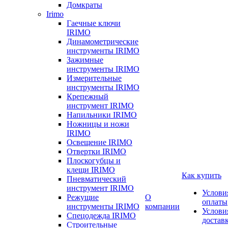
Домкраты
Irimo
Гаечные ключи
IRIMO
Динамометрические
инструменты IRIMO
Зажимные
инструменты IRIMO
Измерительные
инструменты IRIMO
Крепежный
инструмент IRIMO
Напильники IRIMO
Ножницы и ножи
IRIMO
Освещение IRIMO
Отвертки IRIMO
Плоскогубцы и
клещи IRIMO
Как купить
Пневматический
инструмент IRIMO
Услови
Режущие
О
оплаты
инструменты IRIMO
компании
Услови
Спецодежда IRIMO
достав
Строительные