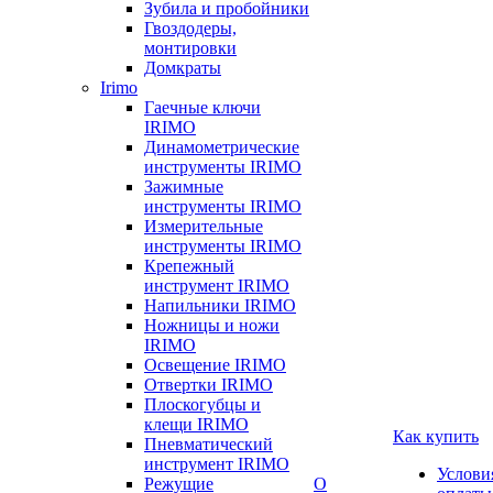
Зубила и пробойники
Гвоздодеры,
монтировки
Домкраты
Irimo
Гаечные ключи
IRIMO
Динамометрические
инструменты IRIMO
Зажимные
инструменты IRIMO
Измерительные
инструменты IRIMO
Крепежный
инструмент IRIMO
Напильники IRIMO
Ножницы и ножи
IRIMO
Освещение IRIMO
Отвертки IRIMO
Плоскогубцы и
клещи IRIMO
Как купить
Пневматический
инструмент IRIMO
Услови
Режущие
О