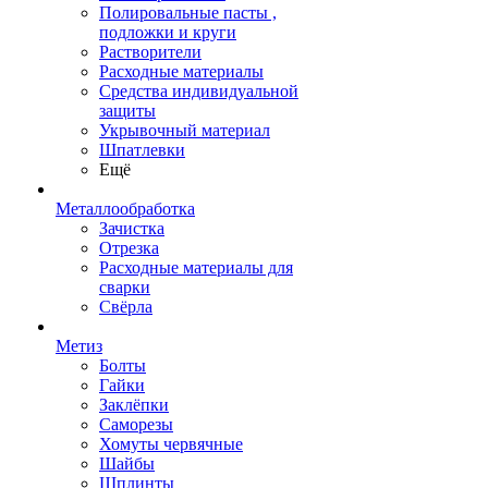
Полировальные пасты ,
подложки и круги
Растворители
Расходные материалы
Средства индивидуальной
защиты
Укрывочный материал
Шпатлевки
Ещё
Металлообработка
Зачистка
Отрезка
Расходные материалы для
сварки
Свёрла
Метиз
Болты
Гайки
Заклёпки
Саморезы
Хомуты червячные
Шайбы
Шплинты