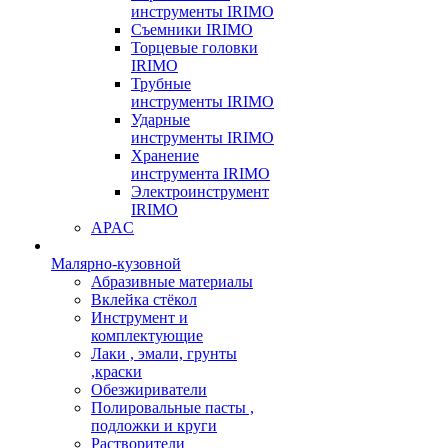
инструменты IRIMO
Съемники IRIMO
Торцевые головки
IRIMO
Трубные
инструменты IRIMO
Ударные
инструменты IRIMO
Хранение
инструмента IRIMO
Электроинструмент
IRIMO
APAC
Малярно-кузовной
Абразивные материалы
Вклейка стёкол
Инструмент и
комплектующие
Лаки , эмали, грунты
,краски
Обезжириватели
Полировальные пасты ,
подложки и круги
Растворители