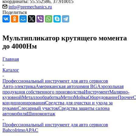
координаты: 55.552586, 37.910015
info@premechanics.ru
Поделиться
Мультипликатор крутящего момента
до 4000Нм
Главная
-
Каталог
-
Профессиональный инструмент для авто сервисов
Авто-электрика
Американская автохимия BG
Аэрозольная
продукция собственного производства
Инструмент
Малярно-
кузовной
Металлообработка
Метиз
Мойка
Оборудование
Прочее
кондиционирования
Средства для очистки и ухода за
руками
Слесарный участок
Средства защиты салона
автомобиля
Шиномонтаж
-
Профессиональный инструмент для авто сервисов
Bahco
Irimo
APAC
-