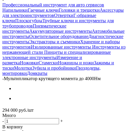
Профессиональный инструмент для авто сервисов
Напильники
Гаечные ключи
Головки и трещотки
Аксессуары
для электроинструментов
Отвертки
Г-образные
ключи
Плоскогубцы
Трубные ключи и инструменты для
трубопроводов
Пневматические
инструменты
Аккумуляторные инструменты
Автомобильные
инструменты
Осветительное оборудование
Диагностические
инструменты
Экстракторы и съемники
Хранение и наборы
инструментов
Изолированные инструменты
Инструменты из
нержавеющей стали
Пинцеты и специализированные
электронные инструменты
Измерение и
разметка
Ножовки
Стамески
Ножницы и ножи
Зажимы и
тиски
Молотки
Зубила и пробойники
Гвоздодеры,
монтировки
Домкраты
-
Мультипликатор крутящего момента до 4000Нм
294 000
руб.
/шт
Много
-
+
В корзину