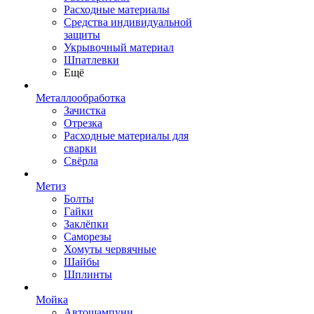
Расходные материалы
Средства индивидуальной
защиты
Укрывочный материал
Шпатлевки
Ещё
Металлообработка
Зачистка
Отрезка
Расходные материалы для
сварки
Свёрла
Метиз
Болты
Гайки
Заклёпки
Саморезы
Хомуты червячные
Шайбы
Шплинты
Мойка
Автошампуни