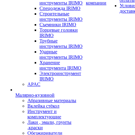
оплаты
инструменты IRIMO
компании
Услови
Спецодежда IRIMO
достав
Строительные
инструменты IRIMO
Съемники IRIMO
Торцевые головки
IRIMO
Трубные
инструменты IRIMO
Ударные
инструменты IRIMO
Хранение
инструмента IRIMO
Электроинструмент
IRIMO
APAC
Малярно-кузовной
Абразивные материалы
Вклейка стёкол
Инструмент и
комплектующие
Лаки , эмали, грунты
,краски
Обезжириватели