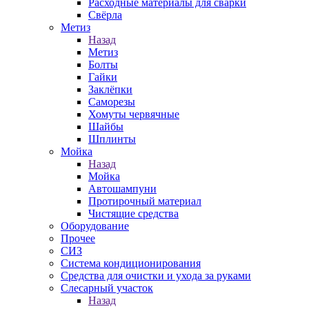
Расходные материалы для сварки
Свёрла
Метиз
Назад
Метиз
Болты
Гайки
Заклёпки
Саморезы
Хомуты червячные
Шайбы
Шплинты
Мойка
Назад
Мойка
Автошампуни
Протирочный материал
Чистящие средства
Оборудование
Прочее
СИЗ
Система кондиционирования
Средства для очистки и ухода за руками
Слесарный участок
Назад