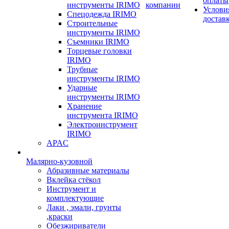
оплаты
инструменты IRIMO
компании
Услови
Спецодежда IRIMO
достав
Строительные
инструменты IRIMO
Съемники IRIMO
Торцевые головки
IRIMO
Трубные
инструменты IRIMO
Ударные
инструменты IRIMO
Хранение
инструмента IRIMO
Электроинструмент
IRIMO
APAC
Малярно-кузовной
Абразивные материалы
Вклейка стёкол
Инструмент и
комплектующие
Лаки , эмали, грунты
,краски
Обезжириватели