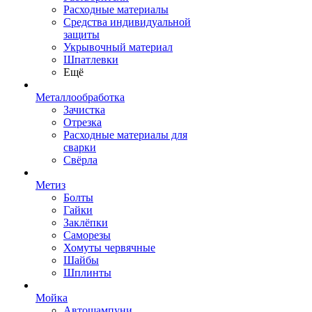
Расходные материалы
Средства индивидуальной
защиты
Укрывочный материал
Шпатлевки
Ещё
Металлообработка
Зачистка
Отрезка
Расходные материалы для
сварки
Свёрла
Метиз
Болты
Гайки
Заклёпки
Саморезы
Хомуты червячные
Шайбы
Шплинты
Мойка
Автошампуни