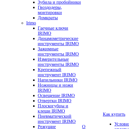
Зубила и пробойники
Гвоздодеры,
монтировки
Домкраты
Irimo
Гаечные ключи
IRIMO
Динамометрические
инструменты IRIMO
Зажимные
инструменты IRIMO
Измерительные
инструменты IRIMO
Крепежный
инструмент IRIMO
Напильники IRIMO
Ножницы и ножи
IRIMO
Освещение IRIMO
Отвертки IRIMO
Плоскогубцы и
клещи IRIMO
Как купить
Пневматический
инструмент IRIMO
Услови
Режущие
О