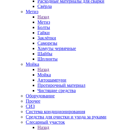
Расходные материалы для сварки
Свёрла
Метиз
Назад
Метиз
Болты
Гайки
Заклёпки
Саморезы
Хомуты червячные
Шайбы
Шплинты
Мойка
Назад
Мойка
Автошампуни
Протирочный материал
Чистящие средства
Оборудование
Прочее
СИЗ
Система кондиционирования
Средства для очистки и ухода за руками
Слесарный участок
Назад