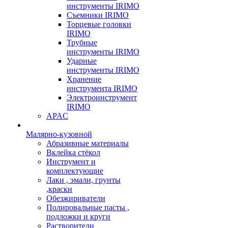
инструменты IRIMO
Съемники IRIMO
Торцевые головки
IRIMO
Трубные
инструменты IRIMO
Ударные
инструменты IRIMO
Хранение
инструмента IRIMO
Электроинструмент
IRIMO
APAC
Малярно-кузовной
Абразивные материалы
Вклейка стёкол
Инструмент и
комплектующие
Лаки , эмали, грунты
,краски
Обезжириватели
Полировальные пасты ,
подложки и круги
Растворители