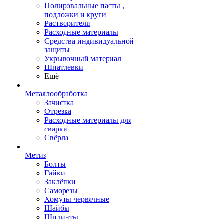
Полировальные пасты ,
подложки и круги
Растворители
Расходные материалы
Средства индивидуальной
защиты
Укрывочный материал
Шпатлевки
Ещё
Металлообработка
Зачистка
Отрезка
Расходные материалы для
сварки
Свёрла
Метиз
Болты
Гайки
Заклёпки
Саморезы
Хомуты червячные
Шайбы
Шплинты