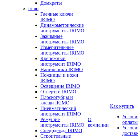
Домкраты
Irimo
Гаечные ключи
IRIMO
Динамометрические
инструменты IRIMO
Зажимные
инструменты IRIMO
Измерительные
инструменты IRIMO
Крепежный
инструмент IRIMO
Напильники IRIMO
Ножницы и ножи
IRIMO
Освещение IRIMO
Отвертки IRIMO
Плоскогубцы и
клещи IRIMO
Как купить
Пневматический
инструмент IRIMO
Услови
Режущие
О
оплаты
инструменты IRIMO
компании
Услови
Спецодежда IRIMO
достав
Строительные