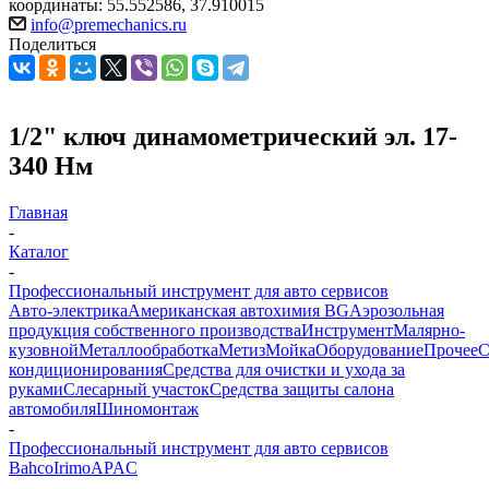
координаты: 55.552586, 37.910015
info@premechanics.ru
Поделиться
1/2" ключ динамометрический эл. 17-
340 Нм
Главная
-
Каталог
-
Профессиональный инструмент для авто сервисов
Авто-электрика
Американская автохимия BG
Аэрозольная
продукция собственного производства
Инструмент
Малярно-
кузовной
Металлообработка
Метиз
Мойка
Оборудование
Прочее
кондиционирования
Средства для очистки и ухода за
руками
Слесарный участок
Средства защиты салона
автомобиля
Шиномонтаж
-
Профессиональный инструмент для авто сервисов
Bahco
Irimo
APAC
-