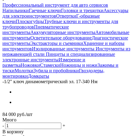
Профессиональный инструмент для авто сервисов
Напильники
Гаечные ключи
Головки и трещотки
Аксессуары
для электроинструментов
Отвертки
Г-образные
ключи
Плоскогубцы
Трубные ключи и инструменты для
трубопроводов
Пневматические
инструменты
Аккумуляторные инструменты
Автомобильные
инструменты
Осветительное оборудование
Диагностические
инструменты
Экстракторы и съемники
Хранение и наборы
инструментов
Изолированные инструменты
Инструменты из
нержавеющей стали
Пинцеты и специализированные
электронные инструменты
Измерение и
разметка
Ножовки
Стамески
Ножницы и ножи
Зажимы и
тиски
Молотки
Зубила и пробойники
Гвоздодеры,
монтировки
Домкраты
-
1/2" ключ динамометрический эл. 17-340 Нм
84 000
руб.
/шт
Много
-
+
В корзину