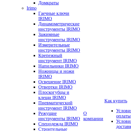
Домкраты
Irimo
Гаечные ключи
IRIMO
Динамометрические
инструменты IRIMO
Зажимные
инструменты IRIMO
Измерительные
инструменты IRIMO
Крепежный
инструмент IRIMO
Напильники IRIMO
Ножницы и ножи
IRIMO
Освещение IRIMO
Отвертки IRIMO
Плоскогубцы и
клещи IRIMO
Как купить
Пневматический
инструмент IRIMO
Услови
Режущие
О
оплаты
инструменты IRIMO
компании
Услови
Спецодежда IRIMO
достав
Строительные