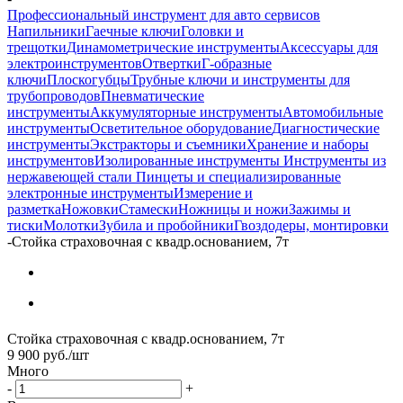
Профессиональный инструмент для авто сервисов
Напильники
Гаечные ключи
Головки и
трещотки
Динамометрические инструменты
Аксессуары для
электроинструментов
Отвертки
Г-образные
ключи
Плоскогубцы
Трубные ключи и инструменты для
трубопроводов
Пневматические
инструменты
Аккумуляторные инструменты
Автомобильные
инструменты
Осветительное оборудование
Диагностические
инструменты
Экстракторы и съемники
Хранение и наборы
инструментов
Изолированные инструменты
Инструменты из
нержавеющей стали
Пинцеты и специализированные
электронные инструменты
Измерение и
разметка
Ножовки
Стамески
Ножницы и ножи
Зажимы и
тиски
Молотки
Зубила и пробойники
Гвоздодеры, монтировки
-
Стойка страховочная с квадр.основанием, 7т
Стойка страховочная с квадр.основанием, 7т
9 900
руб.
/шт
Много
-
+