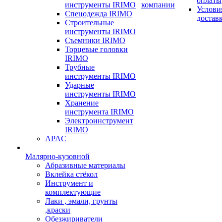
оплаты
инструменты IRIMO
компании
Услови
Спецодежда IRIMO
достав
Строительные
инструменты IRIMO
Съемники IRIMO
Торцевые головки
IRIMO
Трубные
инструменты IRIMO
Ударные
инструменты IRIMO
Хранение
инструмента IRIMO
Электроинструмент
IRIMO
APAC
Малярно-кузовной
Абразивные материалы
Вклейка стёкол
Инструмент и
комплектующие
Лаки , эмали, грунты
,краски
Обезжириватели