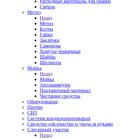
Расходные материалы для сварки
Свёрла
Метиз
Назад
Метиз
Болты
Гайки
Заклёпки
Саморезы
Хомуты червячные
Шайбы
Шплинты
Мойка
Назад
Мойка
Автошампуни
Протирочный материал
Чистящие средства
Оборудование
Прочее
СИЗ
Система кондиционирования
Средства для очистки и ухода за руками
Слесарный участок
Назад