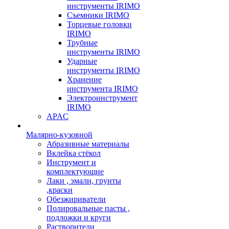
инструменты IRIMO
Съемники IRIMO
Торцевые головки
IRIMO
Трубные
инструменты IRIMO
Ударные
инструменты IRIMO
Хранение
инструмента IRIMO
Электроинструмент
IRIMO
APAC
Малярно-кузовной
Абразивные материалы
Вклейка стёкол
Инструмент и
комплектующие
Лаки , эмали, грунты
,краски
Обезжириватели
Полировальные пасты ,
подложки и круги
Растворители