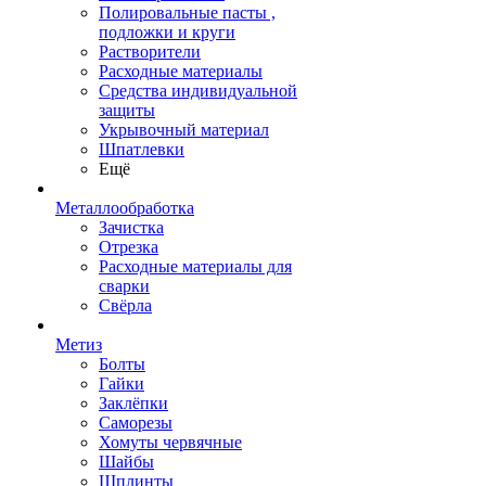
Полировальные пасты ,
подложки и круги
Растворители
Расходные материалы
Средства индивидуальной
защиты
Укрывочный материал
Шпатлевки
Ещё
Металлообработка
Зачистка
Отрезка
Расходные материалы для
сварки
Свёрла
Метиз
Болты
Гайки
Заклёпки
Саморезы
Хомуты червячные
Шайбы
Шплинты