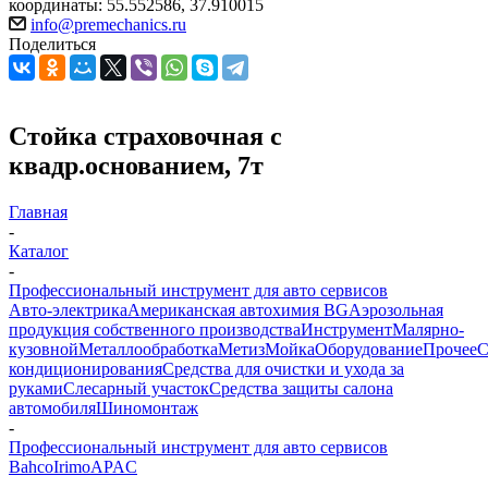
координаты: 55.552586, 37.910015
info@premechanics.ru
Поделиться
Стойка страховочная с
квадр.основанием, 7т
Главная
-
Каталог
-
Профессиональный инструмент для авто сервисов
Авто-электрика
Американская автохимия BG
Аэрозольная
продукция собственного производства
Инструмент
Малярно-
кузовной
Металлообработка
Метиз
Мойка
Оборудование
Прочее
кондиционирования
Средства для очистки и ухода за
руками
Слесарный участок
Средства защиты салона
автомобиля
Шиномонтаж
-
Профессиональный инструмент для авто сервисов
Bahco
Irimo
APAC
-