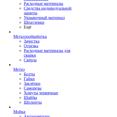
Расходные материалы
Средства индивидуальной
защиты
Укрывочный материал
Шпатлевки
Ещё
Металлообработка
Зачистка
Отрезка
Расходные материалы для
сварки
Свёрла
Метиз
Болты
Гайки
Заклёпки
Саморезы
Хомуты червячные
Шайбы
Шплинты
Мойка
Автошампуни