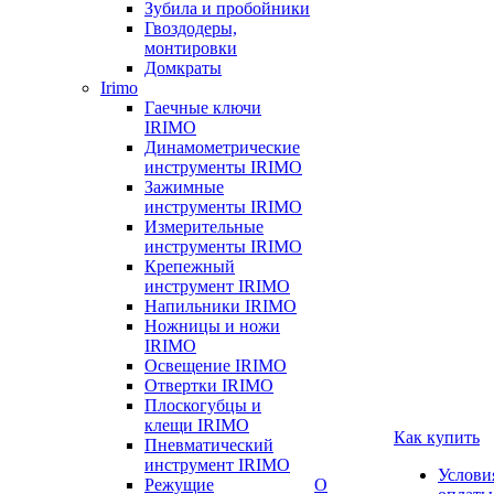
Зубила и пробойники
Гвоздодеры,
монтировки
Домкраты
Irimo
Гаечные ключи
IRIMO
Динамометрические
инструменты IRIMO
Зажимные
инструменты IRIMO
Измерительные
инструменты IRIMO
Крепежный
инструмент IRIMO
Напильники IRIMO
Ножницы и ножи
IRIMO
Освещение IRIMO
Отвертки IRIMO
Плоскогубцы и
клещи IRIMO
Как купить
Пневматический
инструмент IRIMO
Услови
Режущие
О