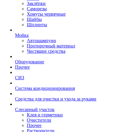
Заклёпки
Саморезы
Хомуты червячные
Шайбы
Шплинты
Мойка
Автошампуни
Протирочный материал
Чистящие средства
Оборудование
Прочее
СИЗ
Система кондиционирования
Средства для очистки и ухода за руками
Слесарный участок
Клея и герметики
Очистители
Прочее
Растворители