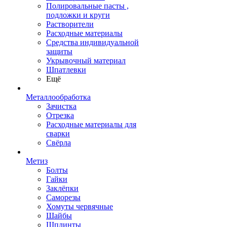
Полировальные пасты ,
подложки и круги
Растворители
Расходные материалы
Средства индивидуальной
защиты
Укрывочный материал
Шпатлевки
Ещё
Металлообработка
Зачистка
Отрезка
Расходные материалы для
сварки
Свёрла
Метиз
Болты
Гайки
Заклёпки
Саморезы
Хомуты червячные
Шайбы
Шплинты