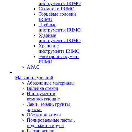
инструменты IRIMO
Съемники IRIMO
Торцевые головки
IRIMO
Трубные
инструменты IRIMO
Ударные
инструменты IRIMO
Хранение
инструмента IRIMO
Электроинструмент
IRIMO
APAC
Малярно-кузовной
Абразивные материалы
Вклейка стёкол
Инструмент и
комплектующие
Лаки , эмали, грунты
,краски
Обезжириватели
Полировальные пасты ,
подложки и круги
Растворители