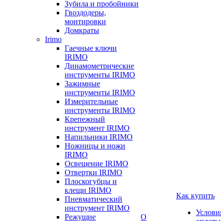
Зубила и пробойники
Гвоздодеры,
монтировки
Домкраты
Irimo
Гаечные ключи
IRIMO
Динамометрические
инструменты IRIMO
Зажимные
инструменты IRIMO
Измерительные
инструменты IRIMO
Крепежный
инструмент IRIMO
Напильники IRIMO
Ножницы и ножи
IRIMO
Освещение IRIMO
Отвертки IRIMO
Плоскогубцы и
клещи IRIMO
Как купить
Пневматический
инструмент IRIMO
Услови
Режущие
О