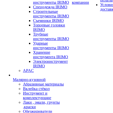
оплаты
инструменты IRIMO
компании
Услови
Спецодежда IRIMO
достав
Строительные
инструменты IRIMO
Съемники IRIMO
Торцевые головки
IRIMO
Трубные
инструменты IRIMO
Ударные
инструменты IRIMO
Хранение
инструмента IRIMO
Электроинструмент
IRIMO
APAC
Малярно-кузовной
Абразивные материалы
Вклейка стёкол
Инструмент и
комплектующие
Лаки , эмали, грунты
,краски
Обезжириватели