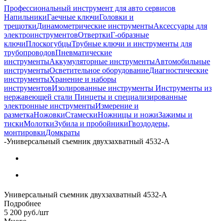
Профессиональный инструмент для авто сервисов
Напильники
Гаечные ключи
Головки и
трещотки
Динамометрические инструменты
Аксессуары для
электроинструментов
Отвертки
Г-образные
ключи
Плоскогубцы
Трубные ключи и инструменты для
трубопроводов
Пневматические
инструменты
Аккумуляторные инструменты
Автомобильные
инструменты
Осветительное оборудование
Диагностические
инструменты
Хранение и наборы
инструментов
Изолированные инструменты
Инструменты из
нержавеющей стали
Пинцеты и специализированные
электронные инструменты
Измерение и
разметка
Ножовки
Стамески
Ножницы и ножи
Зажимы и
тиски
Молотки
Зубила и пробойники
Гвоздодеры,
монтировки
Домкраты
-
Универсальный съемник двухзахватный 4532-A
Универсальный съемник двухзахватный 4532-A
Подробнее
5 200
руб.
/шт