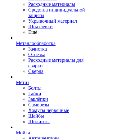
Расходные материалы
Средства индивидуальной
защиты
Укрывочный материал
Шпатлевки
Ещё
Металлообработка
Зачистка
Отрезка
Расходные материалы для
сварки
Свёрла
Метиз
Болты
Гайки
Заклёпки
Саморезы
Хомуты червячные
Шайбы
Шплинты
Мойка
Автошампуни