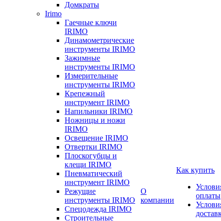
Домкраты
Irimo
Гаечные ключи
IRIMO
Динамометрические
инструменты IRIMO
Зажимные
инструменты IRIMO
Измерительные
инструменты IRIMO
Крепежный
инструмент IRIMO
Напильники IRIMO
Ножницы и ножи
IRIMO
Освещение IRIMO
Отвертки IRIMO
Плоскогубцы и
клещи IRIMO
Как купить
Пневматический
инструмент IRIMO
Услови
Режущие
О
оплаты
инструменты IRIMO
компании
Услови
Спецодежда IRIMO
достав
Строительные