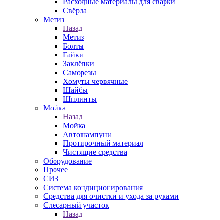
Расходные материалы для сварки
Свёрла
Метиз
Назад
Метиз
Болты
Гайки
Заклёпки
Саморезы
Хомуты червячные
Шайбы
Шплинты
Мойка
Назад
Мойка
Автошампуни
Протирочный материал
Чистящие средства
Оборудование
Прочее
СИЗ
Система кондиционирования
Средства для очистки и ухода за руками
Слесарный участок
Назад