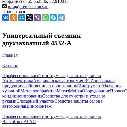
координаты: 55.552586, 37.910015
info@premechanics.ru
Поделиться
Универсальный съемник
двухзахватный 4532-A
Главная
-
Каталог
-
Профессиональный инструмент для авто сервисов
Авто-электрика
Американская автохимия BG
Аэрозольная
продукция собственного производства
Инструмент
Малярно-
кузовной
Металлообработка
Метиз
Мойка
Оборудование
Прочее
кондиционирования
Средства для очистки и ухода за
руками
Слесарный участок
Средства защиты салона
автомобиля
Шиномонтаж
-
Профессиональный инструмент для авто сервисов
Bahco
Irimo
APAC
-