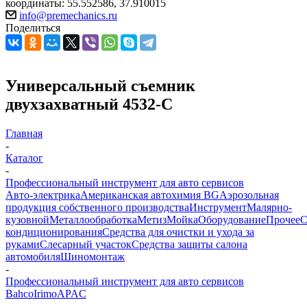
координаты: 55.552586, 37.910015
info@premechanics.ru
Поделиться
Универсальный съемник
двухзахватный 4532-C
Главная
-
Каталог
-
Профессиональный инструмент для авто сервисов
Авто-электрика
Американская автохимия BG
Аэрозольная
продукция собственного производства
Инструмент
Малярно-
кузовной
Металлообработка
Метиз
Мойка
Оборудование
Прочее
кондиционирования
Средства для очистки и ухода за
руками
Слесарный участок
Средства защиты салона
автомобиля
Шиномонтаж
-
Профессиональный инструмент для авто сервисов
Bahco
Irimo
APAC
-