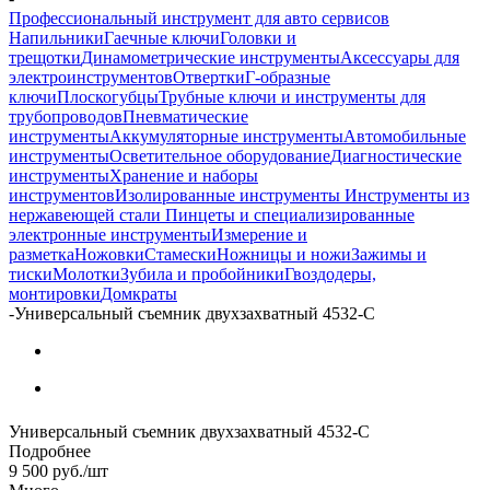
Профессиональный инструмент для авто сервисов
Напильники
Гаечные ключи
Головки и
трещотки
Динамометрические инструменты
Аксессуары для
электроинструментов
Отвертки
Г-образные
ключи
Плоскогубцы
Трубные ключи и инструменты для
трубопроводов
Пневматические
инструменты
Аккумуляторные инструменты
Автомобильные
инструменты
Осветительное оборудование
Диагностические
инструменты
Хранение и наборы
инструментов
Изолированные инструменты
Инструменты из
нержавеющей стали
Пинцеты и специализированные
электронные инструменты
Измерение и
разметка
Ножовки
Стамески
Ножницы и ножи
Зажимы и
тиски
Молотки
Зубила и пробойники
Гвоздодеры,
монтировки
Домкраты
-
Универсальный съемник двухзахватный 4532-C
Универсальный съемник двухзахватный 4532-C
Подробнее
9 500
руб.
/шт