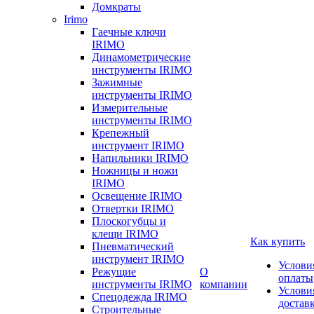
Домкраты
Irimo
Гаечные ключи
IRIMO
Динамометрические
инструменты IRIMO
Зажимные
инструменты IRIMO
Измерительные
инструменты IRIMO
Крепежный
инструмент IRIMO
Напильники IRIMO
Ножницы и ножи
IRIMO
Освещение IRIMO
Отвертки IRIMO
Плоскогубцы и
клещи IRIMO
Как купить
Пневматический
инструмент IRIMO
Услови
Режущие
О
оплаты
инструменты IRIMO
компании
Услови
Спецодежда IRIMO
достав
Строительные