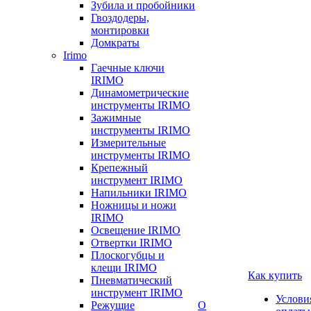
Зубила и пробойники
Гвоздодеры,
монтировки
Домкраты
Irimo
Гаечные ключи
IRIMO
Динамометрические
инструменты IRIMO
Зажимные
инструменты IRIMO
Измерительные
инструменты IRIMO
Крепежный
инструмент IRIMO
Напильники IRIMO
Ножницы и ножи
IRIMO
Освещение IRIMO
Отвертки IRIMO
Плоскогубцы и
клещи IRIMO
Как купить
Пневматический
инструмент IRIMO
Услови
Режущие
О