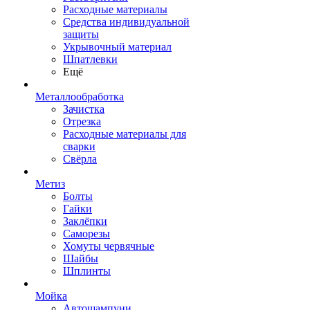
Расходные материалы
Средства индивидуальной
защиты
Укрывочный материал
Шпатлевки
Ещё
Металлообработка
Зачистка
Отрезка
Расходные материалы для
сварки
Свёрла
Метиз
Болты
Гайки
Заклёпки
Саморезы
Хомуты червячные
Шайбы
Шплинты
Мойка
Автошампуни