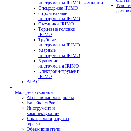
оплаты
инструменты IRIMO
компании
Услови
Спецодежда IRIMO
достав
Строительные
инструменты IRIMO
Съемники IRIMO
Торцевые головки
IRIMO
Трубные
инструменты IRIMO
Ударные
инструменты IRIMO
Хранение
инструмента IRIMO
Электроинструмент
IRIMO
APAC
Малярно-кузовной
Абразивные материалы
Вклейка стёкол
Инструмент и
комплектующие
Лаки , эмали, грунты
,краски
Обезжириватели