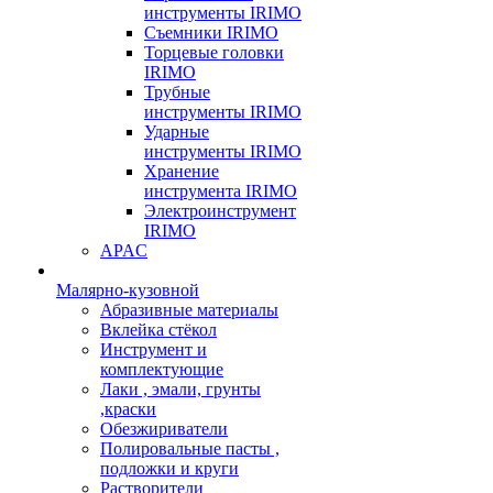
инструменты IRIMO
Съемники IRIMO
Торцевые головки
IRIMO
Трубные
инструменты IRIMO
Ударные
инструменты IRIMO
Хранение
инструмента IRIMO
Электроинструмент
IRIMO
APAC
Малярно-кузовной
Абразивные материалы
Вклейка стёкол
Инструмент и
комплектующие
Лаки , эмали, грунты
,краски
Обезжириватели
Полировальные пасты ,
подложки и круги
Растворители