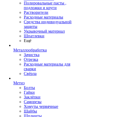
Полировальные пасты ,
подложки и круги
Растворители
Расходные материалы
Средства индивидуальной
защиты
Укрывочный материал
Шпатлевки
Ещё
Металлообработка
Зачистка
Отрезка
Расходные материалы для
сварки
Свёрла
Метиз
Болты
Гайки
Заклёпки
Саморезы
Хомуты червячные
Шайбы
Шплинты