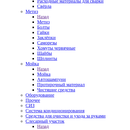
Расходные материалы для сварки
Свёрла
Метиз
Назад
Метиз
Болты
Гайки
Заклёпки
Саморезы
Хомуты червячные
Шайбы
Шплинты
Мойка
Назад
Мойка
Автошампуни
Протирочный материал
Чистящие средства
Оборудование
Прочее
СИЗ
Система кондиционирования
Средства для очистки и ухода за руками
Слесарный участок
Назад