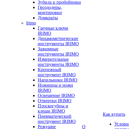
Зубила и пробойники
Гвоздодеры,
монтировки
Домкраты
Irimo
Гаечные ключи
IRIMO
Динамометрические
инструменты IRIMO
Зажимные
инструменты IRIMO
Измерительные
инструменты IRIMO
Крепежный
инструмент IRIMO
Напильники IRIMO
Ножницы и ножи
IRIMO
Освещение IRIMO
Отвертки IRIMO
Плоскогубцы и
клещи IRIMO
Как купить
Пневматический
инструмент IRIMO
Услови
Режущие
О