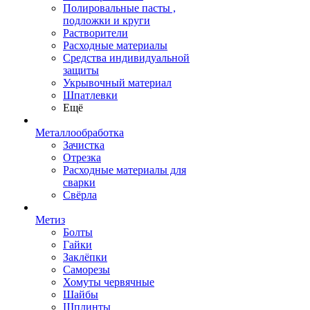
Полировальные пасты ,
подложки и круги
Растворители
Расходные материалы
Средства индивидуальной
защиты
Укрывочный материал
Шпатлевки
Ещё
Металлообработка
Зачистка
Отрезка
Расходные материалы для
сварки
Свёрла
Метиз
Болты
Гайки
Заклёпки
Саморезы
Хомуты червячные
Шайбы
Шплинты