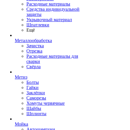
Расходные материалы
Средства индивидуальной
защиты
Укрывочный материал
Шпатлевки
Ещё
Металлообработка
Зачистка
Отрезка
Расходные материалы для
сварки
Свёрла
Метиз
Болты
Гайки
Заклёпки
Саморезы
Хомуты червячные
Шайбы
Шплинты
Мойка
Автошампуни