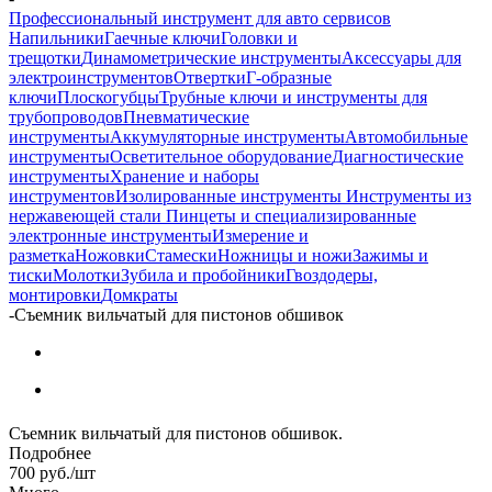
Профессиональный инструмент для авто сервисов
Напильники
Гаечные ключи
Головки и
трещотки
Динамометрические инструменты
Аксессуары для
электроинструментов
Отвертки
Г-образные
ключи
Плоскогубцы
Трубные ключи и инструменты для
трубопроводов
Пневматические
инструменты
Аккумуляторные инструменты
Автомобильные
инструменты
Осветительное оборудование
Диагностические
инструменты
Хранение и наборы
инструментов
Изолированные инструменты
Инструменты из
нержавеющей стали
Пинцеты и специализированные
электронные инструменты
Измерение и
разметка
Ножовки
Стамески
Ножницы и ножи
Зажимы и
тиски
Молотки
Зубила и пробойники
Гвоздодеры,
монтировки
Домкраты
-
Съемник вильчатый для пистонов обшивок
Съемник вильчатый для пистонов обшивок.
Подробнее
700
руб.
/шт