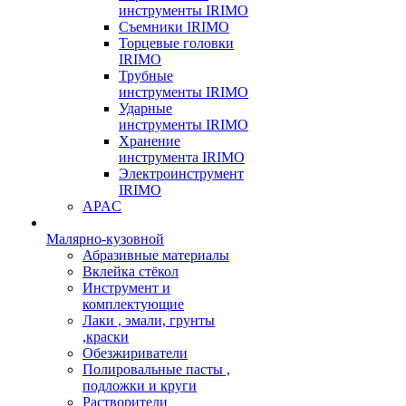
инструменты IRIMO
Съемники IRIMO
Торцевые головки
IRIMO
Трубные
инструменты IRIMO
Ударные
инструменты IRIMO
Хранение
инструмента IRIMO
Электроинструмент
IRIMO
APAC
Малярно-кузовной
Абразивные материалы
Вклейка стёкол
Инструмент и
комплектующие
Лаки , эмали, грунты
,краски
Обезжириватели
Полировальные пасты ,
подложки и круги
Растворители