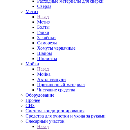
Расходные материалы для сварки
Свёрла
Метиз
Назад
Метиз
Болты
Гайки
Заклёпки
Саморезы
Хомуты червячные
Шайбы
Шплинты
Мойка
Назад
Мойка
Автошампуни
Протирочный материал
Чистящие средства
Оборудование
Прочее
СИЗ
Система кондиционирования
Средства для очистки и ухода за руками
Слесарный участок
Назад