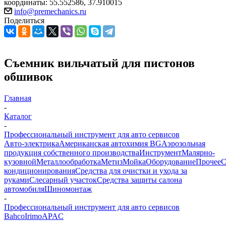
координаты: 55.552586, 37.910015
info@premechanics.ru
Поделиться
Съемник вильчатый для пистонов
обшивок
Главная
-
Каталог
-
Профессиональный инструмент для авто сервисов
Авто-электрика
Американская автохимия BG
Аэрозольная
продукция собственного производства
Инструмент
Малярно-
кузовной
Металлообработка
Метиз
Мойка
Оборудование
Прочее
кондиционирования
Средства для очистки и ухода за
руками
Слесарный участок
Средства защиты салона
автомобиля
Шиномонтаж
-
Профессиональный инструмент для авто сервисов
Bahco
Irimo
APAC
-