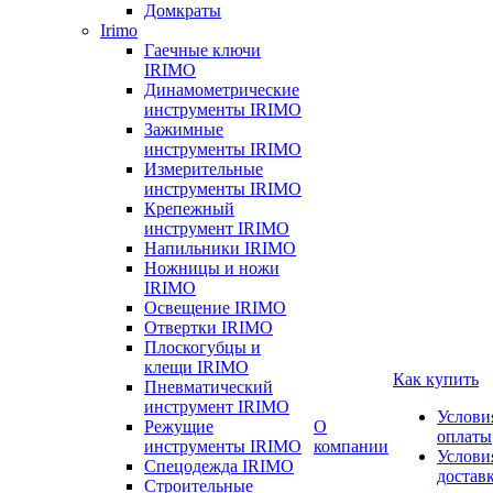
Домкраты
Irimo
Гаечные ключи
IRIMO
Динамометрические
инструменты IRIMO
Зажимные
инструменты IRIMO
Измерительные
инструменты IRIMO
Крепежный
инструмент IRIMO
Напильники IRIMO
Ножницы и ножи
IRIMO
Освещение IRIMO
Отвертки IRIMO
Плоскогубцы и
клещи IRIMO
Как купить
Пневматический
инструмент IRIMO
Услови
Режущие
О
оплаты
инструменты IRIMO
компании
Услови
Спецодежда IRIMO
достав
Строительные