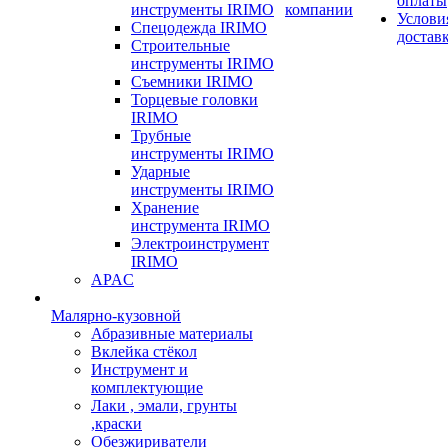
оплаты
инструменты IRIMO
компании
Услови
Спецодежда IRIMO
достав
Строительные
инструменты IRIMO
Съемники IRIMO
Торцевые головки
IRIMO
Трубные
инструменты IRIMO
Ударные
инструменты IRIMO
Хранение
инструмента IRIMO
Электроинструмент
IRIMO
APAC
Малярно-кузовной
Абразивные материалы
Вклейка стёкол
Инструмент и
комплектующие
Лаки , эмали, грунты
,краски
Обезжириватели