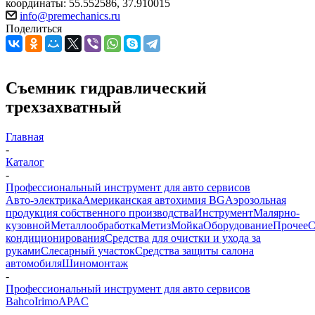
координаты: 55.552586, 37.910015
info@premechanics.ru
Поделиться
Съемник гидравлический
трехзахватный
Главная
-
Каталог
-
Профессиональный инструмент для авто сервисов
Авто-электрика
Американская автохимия BG
Аэрозольная
продукция собственного производства
Инструмент
Малярно-
кузовной
Металлообработка
Метиз
Мойка
Оборудование
Прочее
кондиционирования
Средства для очистки и ухода за
руками
Слесарный участок
Средства защиты салона
автомобиля
Шиномонтаж
-
Профессиональный инструмент для авто сервисов
Bahco
Irimo
APAC
-