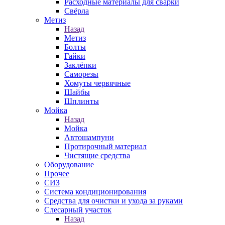
Расходные материалы для сварки
Свёрла
Метиз
Назад
Метиз
Болты
Гайки
Заклёпки
Саморезы
Хомуты червячные
Шайбы
Шплинты
Мойка
Назад
Мойка
Автошампуни
Протирочный материал
Чистящие средства
Оборудование
Прочее
СИЗ
Система кондиционирования
Средства для очистки и ухода за руками
Слесарный участок
Назад