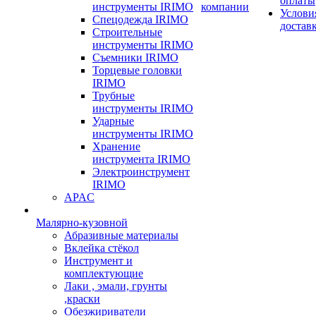
оплаты
инструменты IRIMO
компании
Услови
Спецодежда IRIMO
достав
Строительные
инструменты IRIMO
Съемники IRIMO
Торцевые головки
IRIMO
Трубные
инструменты IRIMO
Ударные
инструменты IRIMO
Хранение
инструмента IRIMO
Электроинструмент
IRIMO
APAC
Малярно-кузовной
Абразивные материалы
Вклейка стёкол
Инструмент и
комплектующие
Лаки , эмали, грунты
,краски
Обезжириватели