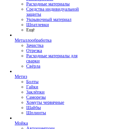
Расходные материалы
Средства индивидуальной
защиты
Укрывочный материал
Шпатлевки
Ещё
Металлообработка
Зачистка
Отрезка
Расходные материалы для
сварки
Свёрла
Метиз
Болты
Гайки
Заклёпки
Саморезы
Хомуты червячные
Шайбы
Шплинты
Мойка
Автошампуни