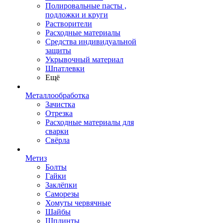
Полировальные пасты ,
подложки и круги
Растворители
Расходные материалы
Средства индивидуальной
защиты
Укрывочный материал
Шпатлевки
Ещё
Металлообработка
Зачистка
Отрезка
Расходные материалы для
сварки
Свёрла
Метиз
Болты
Гайки
Заклёпки
Саморезы
Хомуты червячные
Шайбы
Шплинты