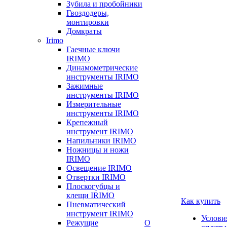
Зубила и пробойники
Гвоздодеры,
монтировки
Домкраты
Irimo
Гаечные ключи
IRIMO
Динамометрические
инструменты IRIMO
Зажимные
инструменты IRIMO
Измерительные
инструменты IRIMO
Крепежный
инструмент IRIMO
Напильники IRIMO
Ножницы и ножи
IRIMO
Освещение IRIMO
Отвертки IRIMO
Плоскогубцы и
клещи IRIMO
Как купить
Пневматический
инструмент IRIMO
Услови
Режущие
О