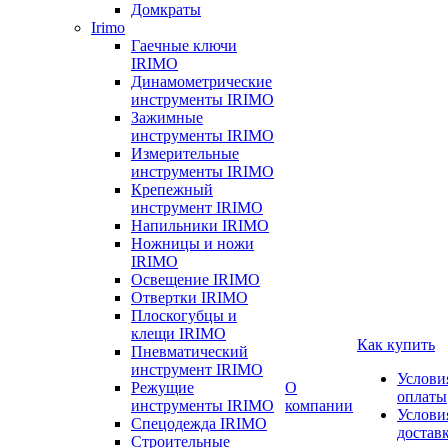
Домкраты
Irimo
Гаечные ключи
IRIMO
Динамометрические
инструменты IRIMO
Зажимные
инструменты IRIMO
Измерительные
инструменты IRIMO
Крепежный
инструмент IRIMO
Напильники IRIMO
Ножницы и ножи
IRIMO
Освещение IRIMO
Отвертки IRIMO
Плоскогубцы и
клещи IRIMO
Как купить
Пневматический
инструмент IRIMO
Услови
Режущие
О
оплаты
инструменты IRIMO
компании
Услови
Спецодежда IRIMO
достав
Строительные