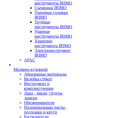
инструменты IRIMO
Съемники IRIMO
Торцевые головки
IRIMO
Трубные
инструменты IRIMO
Ударные
инструменты IRIMO
Хранение
инструмента IRIMO
Электроинструмент
IRIMO
APAC
Малярно-кузовной
Абразивные материалы
Вклейка стёкол
Инструмент и
комплектующие
Лаки , эмали, грунты
,краски
Обезжириватели
Полировальные пасты ,
подложки и круги
Растворители