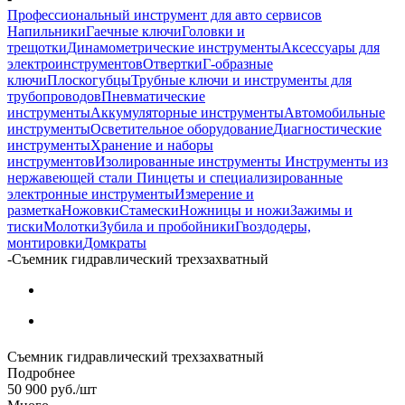
Профессиональный инструмент для авто сервисов
Напильники
Гаечные ключи
Головки и
трещотки
Динамометрические инструменты
Аксессуары для
электроинструментов
Отвертки
Г-образные
ключи
Плоскогубцы
Трубные ключи и инструменты для
трубопроводов
Пневматические
инструменты
Аккумуляторные инструменты
Автомобильные
инструменты
Осветительное оборудование
Диагностические
инструменты
Хранение и наборы
инструментов
Изолированные инструменты
Инструменты из
нержавеющей стали
Пинцеты и специализированные
электронные инструменты
Измерение и
разметка
Ножовки
Стамески
Ножницы и ножи
Зажимы и
тиски
Молотки
Зубила и пробойники
Гвоздодеры,
монтировки
Домкраты
-
Съемник гидравлический трехзахватный
Съемник гидравлический трехзахватный
Подробнее
50 900
руб.
/шт