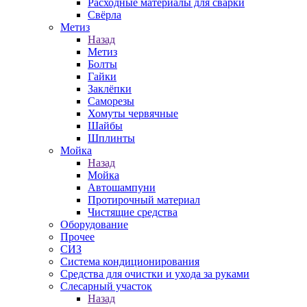
Расходные материалы для сварки
Свёрла
Метиз
Назад
Метиз
Болты
Гайки
Заклёпки
Саморезы
Хомуты червячные
Шайбы
Шплинты
Мойка
Назад
Мойка
Автошампуни
Протирочный материал
Чистящие средства
Оборудование
Прочее
СИЗ
Система кондиционирования
Средства для очистки и ухода за руками
Слесарный участок
Назад