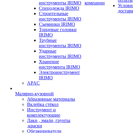
оплаты
инструменты IRIMO
компании
Услови
Спецодежда IRIMO
достав
Строительные
инструменты IRIMO
Съемники IRIMO
Торцевые головки
IRIMO
Трубные
инструменты IRIMO
Ударные
инструменты IRIMO
Хранение
инструмента IRIMO
Электроинструмент
IRIMO
APAC
Малярно-кузовной
Абразивные материалы
Вклейка стёкол
Инструмент и
комплектующие
Лаки , эмали, грунты
,краски
Обезжириватели