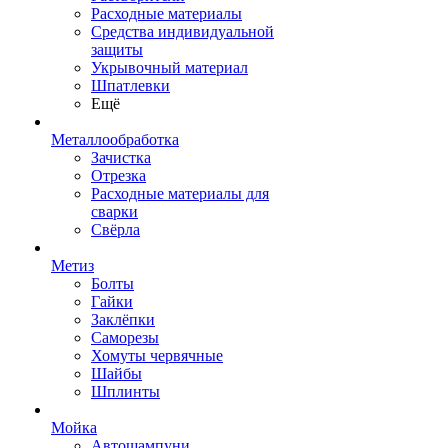
Расходные материалы
Средства индивидуальной
защиты
Укрывочный материал
Шпатлевки
Ещё
Металлообработка
Зачистка
Отрезка
Расходные материалы для
сварки
Свёрла
Метиз
Болты
Гайки
Заклёпки
Саморезы
Хомуты червячные
Шайбы
Шплинты
Мойка
Автошампуни