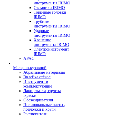
инструменты IRIMO
Съемники IRIMO
Торцевые головки
IRIMO
Трубные
инструменты IRIMO
Ударные
инструменты IRIMO
Хранение
инструмента IRIMO
Электроинструмент
IRIMO
APAC
Малярно-кузовной
Абразивные материалы
Вклейка стёкол
Инструмент и
комплектующие
Лаки , эмали, грунты
,краски
Обезжириватели
Полировальные пасты ,
подложки и круги
Растворители