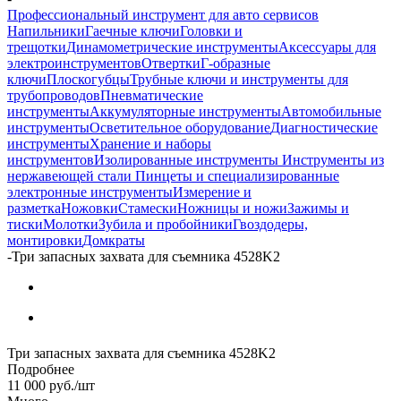
Профессиональный инструмент для авто сервисов
Напильники
Гаечные ключи
Головки и
трещотки
Динамометрические инструменты
Аксессуары для
электроинструментов
Отвертки
Г-образные
ключи
Плоскогубцы
Трубные ключи и инструменты для
трубопроводов
Пневматические
инструменты
Аккумуляторные инструменты
Автомобильные
инструменты
Осветительное оборудование
Диагностические
инструменты
Хранение и наборы
инструментов
Изолированные инструменты
Инструменты из
нержавеющей стали
Пинцеты и специализированные
электронные инструменты
Измерение и
разметка
Ножовки
Стамески
Ножницы и ножи
Зажимы и
тиски
Молотки
Зубила и пробойники
Гвоздодеры,
монтировки
Домкраты
-
Три запасных захвата для съемника 4528K2
Три запасных захвата для съемника 4528K2
Подробнее
11 000
руб.
/шт