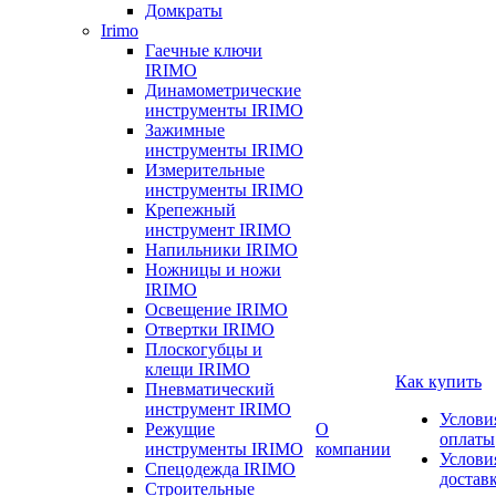
Домкраты
Irimo
Гаечные ключи
IRIMO
Динамометрические
инструменты IRIMO
Зажимные
инструменты IRIMO
Измерительные
инструменты IRIMO
Крепежный
инструмент IRIMO
Напильники IRIMO
Ножницы и ножи
IRIMO
Освещение IRIMO
Отвертки IRIMO
Плоскогубцы и
клещи IRIMO
Как купить
Пневматический
инструмент IRIMO
Услови
Режущие
О
оплаты
инструменты IRIMO
компании
Услови
Спецодежда IRIMO
достав
Строительные