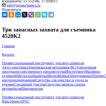
координаты: 55.552586, 37.910015
info@premechanics.ru
Поделиться
Три запасных захвата для съемника
4528K2
Главная
-
Каталог
-
Профессиональный инструмент для авто сервисов
Авто-электрика
Американская автохимия BG
Аэрозольная
продукция собственного производства
Инструмент
Малярно-
кузовной
Металлообработка
Метиз
Мойка
Оборудование
Прочее
кондиционирования
Средства для очистки и ухода за
руками
Слесарный участок
Средства защиты салона
автомобиля
Шиномонтаж
-
Профессиональный инструмент для авто сервисов
Bahco
Irimo
APAC
-