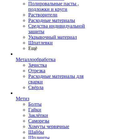
Полировальные пасты ,
подложки и круги
Растворители
Расходные материалы
Средства индивидуальной
защиты
Укрывочный материал
Шпатлевки
Ещё
Металлообработка
Зачистка
Отрезка
Расходные материалы для
сварки
Свёрла
Метиз
Болты
Гайки
Заклёпки
Саморезы
Хомуты червячные
Шайбы
Шплинты