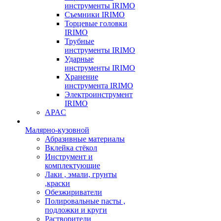
инструменты IRIMO
Съемники IRIMO
Торцевые головки
IRIMO
Трубные
инструменты IRIMO
Ударные
инструменты IRIMO
Хранение
инструмента IRIMO
Электроинструмент
IRIMO
APAC
Малярно-кузовной
Абразивные материалы
Вклейка стёкол
Инструмент и
комплектующие
Лаки , эмали, грунты
,краски
Обезжириватели
Полировальные пасты ,
подложки и круги
Растворители