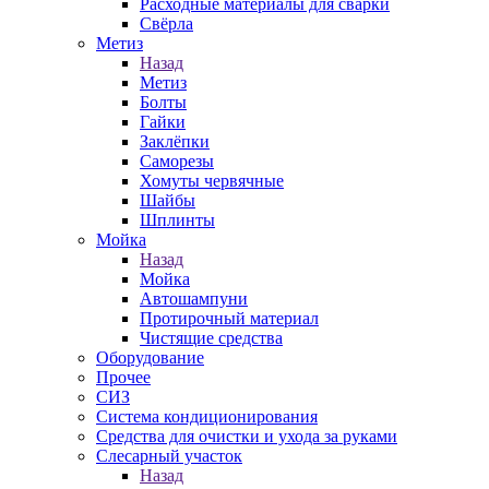
Расходные материалы для сварки
Свёрла
Метиз
Назад
Метиз
Болты
Гайки
Заклёпки
Саморезы
Хомуты червячные
Шайбы
Шплинты
Мойка
Назад
Мойка
Автошампуни
Протирочный материал
Чистящие средства
Оборудование
Прочее
СИЗ
Система кондиционирования
Средства для очистки и ухода за руками
Слесарный участок
Назад