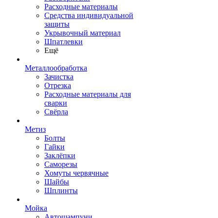
Расходные материалы
Средства индивидуальной
защиты
Укрывочный материал
Шпатлевки
Ещё
Металлообработка
Зачистка
Отрезка
Расходные материалы для
сварки
Свёрла
Метиз
Болты
Гайки
Заклёпки
Саморезы
Хомуты червячные
Шайбы
Шплинты
Мойка
Автошампуни