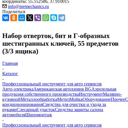
координаты: 55.552586, 37.910015
info@premechanics.ru
Поделиться
Набор отверток, бит и Г-образных
шестигранных ключей, 55 предметов
(3/3 ящика)
Главная
-
Каталог
-
Профессиональный инструмент для авто сервисов
Авто-электрика
Американская автохимия BG
Аэрозольная
продукция собственного производства
Инструмент
Малярно-
кузовной
Металлообработка
Метиз
Мойка
Оборудование
Прочее
кондиционирования
Средства для очистки и ухода за
руками
Слесарный участок
Средства защиты салона
автомобиля
Шиномонтаж
-
Профессиональный инструмент для авто сервисов