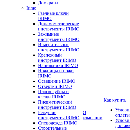
Домкраты
Irimo
Гаечные ключи
IRIMO
Динамометрические
инструменты IRIMO
Зажимные
инструменты IRIMO
Измерительные
инструменты IRIMO
Крепежный
инструмент IRIMO
Напильники IRIMO
Ножницы и ножи
IRIMO
Освещение IRIMO
Отвертки IRIMO
Плоскогубцы и
клещи IRIMO
Как купить
Пневматический
инструмент IRIMO
Услови
Режущие
О
оплаты
инструменты IRIMO
компании
Услови
Спецодежда IRIMO
достав
Строительные