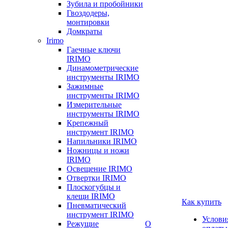
Зубила и пробойники
Гвоздодеры,
монтировки
Домкраты
Irimo
Гаечные ключи
IRIMO
Динамометрические
инструменты IRIMO
Зажимные
инструменты IRIMO
Измерительные
инструменты IRIMO
Крепежный
инструмент IRIMO
Напильники IRIMO
Ножницы и ножи
IRIMO
Освещение IRIMO
Отвертки IRIMO
Плоскогубцы и
клещи IRIMO
Как купить
Пневматический
инструмент IRIMO
Услови
Режущие
О