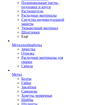
Полировальные пасты ,
подложки и круги
Растворители
Расходные материалы
Средства индивидуальной
защиты
Укрывочный материал
Шпатлевки
Ещё
Металлообработка
Зачистка
Отрезка
Расходные материалы для
сварки
Свёрла
Метиз
Болты
Гайки
Заклёпки
Саморезы
Хомуты червячные
Шайбы
Шплинты