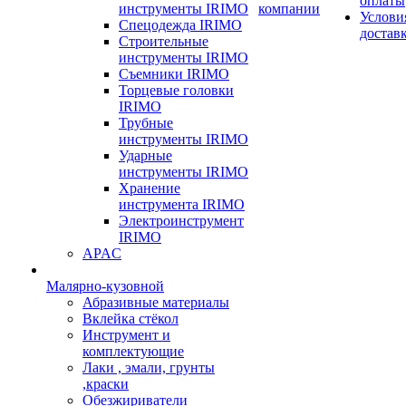
оплаты
инструменты IRIMO
компании
Услови
Спецодежда IRIMO
достав
Строительные
инструменты IRIMO
Съемники IRIMO
Торцевые головки
IRIMO
Трубные
инструменты IRIMO
Ударные
инструменты IRIMO
Хранение
инструмента IRIMO
Электроинструмент
IRIMO
APAC
Малярно-кузовной
Абразивные материалы
Вклейка стёкол
Инструмент и
комплектующие
Лаки , эмали, грунты
,краски
Обезжириватели