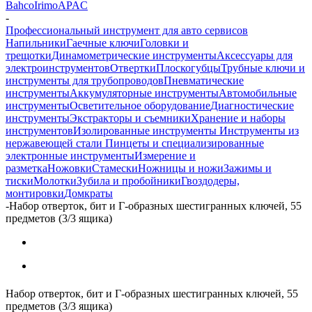
Bahco
Irimo
APAC
-
Профессиональный инструмент для авто сервисов
Напильники
Гаечные ключи
Головки и
трещотки
Динамометрические инструменты
Аксессуары для
электроинструментов
Отвертки
Плоскогубцы
Трубные ключи и
инструменты для трубопроводов
Пневматические
инструменты
Аккумуляторные инструменты
Автомобильные
инструменты
Осветительное оборудование
Диагностические
инструменты
Экстракторы и съемники
Хранение и наборы
инструментов
Изолированные инструменты
Инструменты из
нержавеющей стали
Пинцеты и специализированные
электронные инструменты
Измерение и
разметка
Ножовки
Стамески
Ножницы и ножи
Зажимы и
тиски
Молотки
Зубила и пробойники
Гвоздодеры,
монтировки
Домкраты
-
Набор отверток, бит и Г-образных шестигранных ключей, 55
предметов (3/3 ящика)
Набор отверток, бит и Г-образных шестигранных ключей, 55
предметов (3/3 ящика)