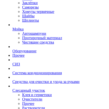
Заклёпки
Саморезы
Хомуты червячные
Шайбы
Шплинты
Мойка
Автошампуни
Протирочный материал
Чистящие средства
Оборудование
Прочее
СИЗ
Система кондиционирования
Средства для очистки и ухода за руками
Слесарный участок
Клея и герметики
Очистители
Прочее
Растворители