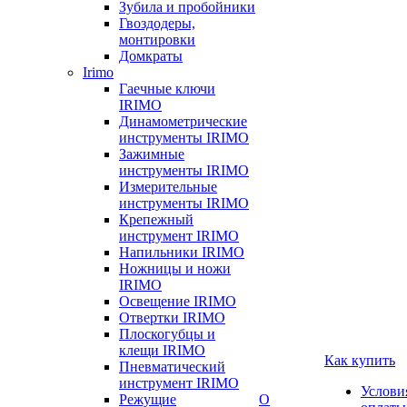
Зубила и пробойники
Гвоздодеры,
монтировки
Домкраты
Irimo
Гаечные ключи
IRIMO
Динамометрические
инструменты IRIMO
Зажимные
инструменты IRIMO
Измерительные
инструменты IRIMO
Крепежный
инструмент IRIMO
Напильники IRIMO
Ножницы и ножи
IRIMO
Освещение IRIMO
Отвертки IRIMO
Плоскогубцы и
клещи IRIMO
Как купить
Пневматический
инструмент IRIMO
Услови
Режущие
О