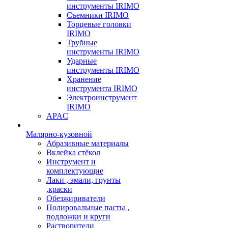
инструменты IRIMO
Съемники IRIMO
Торцевые головки
IRIMO
Трубные
инструменты IRIMO
Ударные
инструменты IRIMO
Хранение
инструмента IRIMO
Электроинструмент
IRIMO
APAC
Малярно-кузовной
Абразивные материалы
Вклейка стёкол
Инструмент и
комплектующие
Лаки , эмали, грунты
,краски
Обезжириватели
Полировальные пасты ,
подложки и круги
Растворители