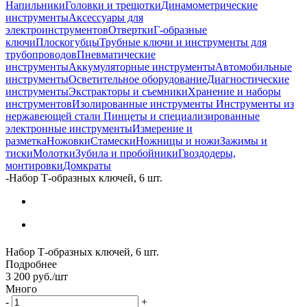
Напильники
Головки и трещотки
Динамометрические
инструменты
Аксессуары для
электроинструментов
Отвертки
Г-образные
ключи
Плоскогубцы
Трубные ключи и инструменты для
трубопроводов
Пневматические
инструменты
Аккумуляторные инструменты
Автомобильные
инструменты
Осветительное оборудование
Диагностические
инструменты
Экстракторы и съемники
Хранение и наборы
инструментов
Изолированные инструменты
Инструменты из
нержавеющей стали
Пинцеты и специализированные
электронные инструменты
Измерение и
разметка
Ножовки
Стамески
Ножницы и ножи
Зажимы и
тиски
Молотки
Зубила и пробойники
Гвоздодеры,
монтировки
Домкраты
-
Набор Т-образных ключей, 6 шт.
Набор Т-образных ключей, 6 шт.
Подробнее
3 200
руб.
/шт
Много
-
+