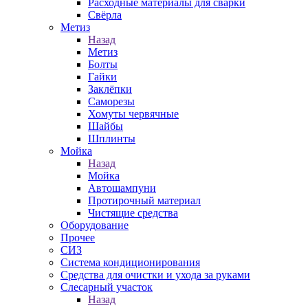
Расходные материалы для сварки
Свёрла
Метиз
Назад
Метиз
Болты
Гайки
Заклёпки
Саморезы
Хомуты червячные
Шайбы
Шплинты
Мойка
Назад
Мойка
Автошампуни
Протирочный материал
Чистящие средства
Оборудование
Прочее
СИЗ
Система кондиционирования
Средства для очистки и ухода за руками
Слесарный участок
Назад