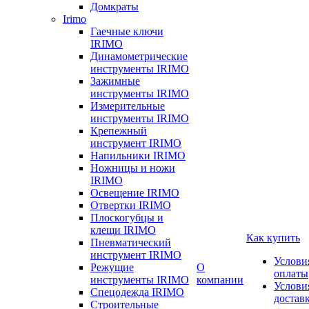
Домкраты
Irimo
Гаечные ключи
IRIMO
Динамометрические
инструменты IRIMO
Зажимные
инструменты IRIMO
Измерительные
инструменты IRIMO
Крепежный
инструмент IRIMO
Напильники IRIMO
Ножницы и ножи
IRIMO
Освещение IRIMO
Отвертки IRIMO
Плоскогубцы и
клещи IRIMO
Как купить
Пневматический
инструмент IRIMO
Услови
Режущие
О
оплаты
инструменты IRIMO
компании
Услови
Спецодежда IRIMO
достав
Строительные