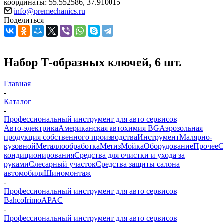
координаты: 55.552586, 37.910015
info@premechanics.ru
Поделиться
Набор Т-образных ключей, 6 шт.
Главная
-
Каталог
-
Профессиональный инструмент для авто сервисов
Авто-электрика
Американская автохимия BG
Аэрозольная
продукция собственного производства
Инструмент
Малярно-
кузовной
Металлообработка
Метиз
Мойка
Оборудование
Прочее
кондиционирования
Средства для очистки и ухода за
руками
Слесарный участок
Средства защиты салона
автомобиля
Шиномонтаж
-
Профессиональный инструмент для авто сервисов
Bahco
Irimo
APAC
-
Профессиональный инструмент для авто сервисов