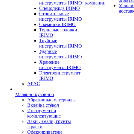
оплаты
инструменты IRIMO
компании
Услови
Спецодежда IRIMO
достав
Строительные
инструменты IRIMO
Съемники IRIMO
Торцевые головки
IRIMO
Трубные
инструменты IRIMO
Ударные
инструменты IRIMO
Хранение
инструмента IRIMO
Электроинструмент
IRIMO
APAC
Малярно-кузовной
Абразивные материалы
Вклейка стёкол
Инструмент и
комплектующие
Лаки , эмали, грунты
,краски
Обезжириватели