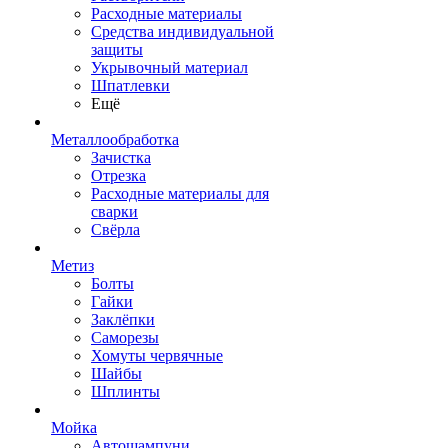
Расходные материалы
Средства индивидуальной
защиты
Укрывочный материал
Шпатлевки
Ещё
Металлообработка
Зачистка
Отрезка
Расходные материалы для
сварки
Свёрла
Метиз
Болты
Гайки
Заклёпки
Саморезы
Хомуты червячные
Шайбы
Шплинты
Мойка
Автошампуни