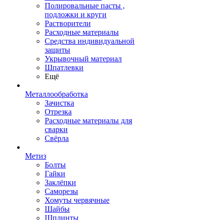
Полировальные пасты ,
подложки и круги
Растворители
Расходные материалы
Средства индивидуальной
защиты
Укрывочный материал
Шпатлевки
Ещё
Металлообработка
Зачистка
Отрезка
Расходные материалы для
сварки
Свёрла
Метиз
Болты
Гайки
Заклёпки
Саморезы
Хомуты червячные
Шайбы
Шплинты