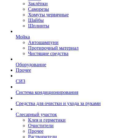
Заклёпки
Саморезы
Хомуты червячные
Шайбы
Шплинты
Мойка
Автошампуни
Протирочный материал
Чистящие средства
Оборудование
Прочее
СИЗ
Система кондиционирования
Средства для очистки и ухода за руками
Слесарный участок
Клея и герметики
Очистители
Прочее
Растворители