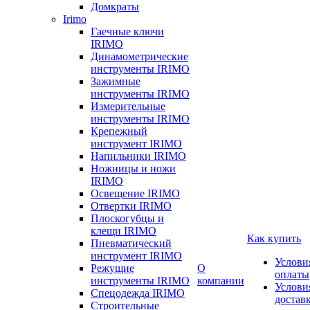
Домкраты
Irimo
Гаечные ключи
IRIMO
Динамометрические
инструменты IRIMO
Зажимные
инструменты IRIMO
Измерительные
инструменты IRIMO
Крепежный
инструмент IRIMO
Напильники IRIMO
Ножницы и ножи
IRIMO
Освещение IRIMO
Отвертки IRIMO
Плоскогубцы и
клещи IRIMO
Как купить
Пневматический
инструмент IRIMO
Услови
Режущие
О
оплаты
инструменты IRIMO
компании
Услови
Спецодежда IRIMO
достав
Строительные