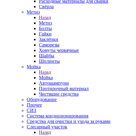
Расходные материалы для сварки
Свёрла
Метиз
Назад
Метиз
Болты
Гайки
Заклёпки
Саморезы
Хомуты червячные
Шайбы
Шплинты
Мойка
Назад
Мойка
Автошампуни
Протирочный материал
Чистящие средства
Оборудование
Прочее
СИЗ
Система кондиционирования
Средства для очистки и ухода за руками
Слесарный участок
Назад