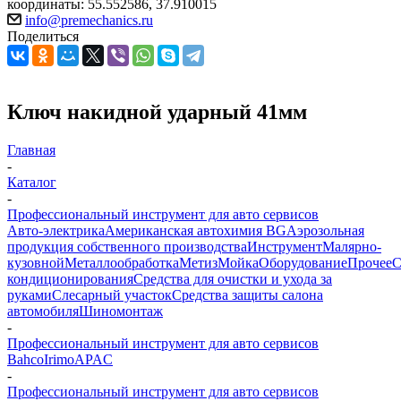
координаты: 55.552586, 37.910015
info@premechanics.ru
Поделиться
Ключ накидной ударный 41мм
Главная
-
Каталог
-
Профессиональный инструмент для авто сервисов
Авто-электрика
Американская автохимия BG
Аэрозольная
продукция собственного производства
Инструмент
Малярно-
кузовной
Металлообработка
Метиз
Мойка
Оборудование
Прочее
кондиционирования
Средства для очистки и ухода за
руками
Слесарный участок
Средства защиты салона
автомобиля
Шиномонтаж
-
Профессиональный инструмент для авто сервисов
Bahco
Irimo
APAC
-
Профессиональный инструмент для авто сервисов