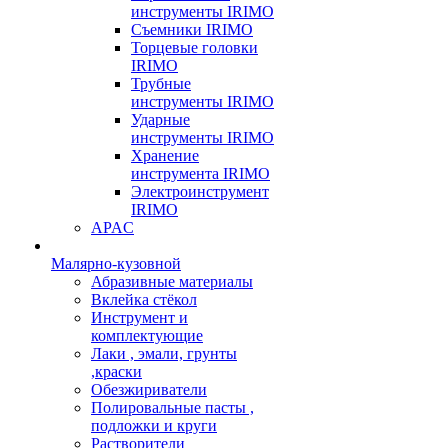
инструменты IRIMO
Съемники IRIMO
Торцевые головки
IRIMO
Трубные
инструменты IRIMO
Ударные
инструменты IRIMO
Хранение
инструмента IRIMO
Электроинструмент
IRIMO
APAC
Малярно-кузовной
Абразивные материалы
Вклейка стёкол
Инструмент и
комплектующие
Лаки , эмали, грунты
,краски
Обезжириватели
Полировальные пасты ,
подложки и круги
Растворители