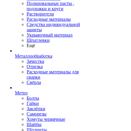
Полировальные пасты ,
подложки и круги
Растворители
Расходные материалы
Средства индивидуальной
защиты
Укрывочный материал
Шпатлевки
Ещё
Металлообработка
Зачистка
Отрезка
Расходные материалы для
сварки
Свёрла
Метиз
Болты
Гайки
Заклёпки
Саморезы
Хомуты червячные
Шайбы
Шплинты