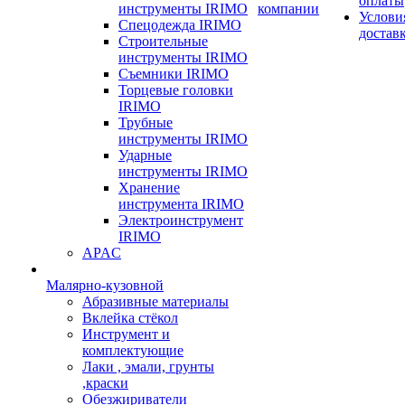
оплаты
инструменты IRIMO
компании
Услови
Спецодежда IRIMO
достав
Строительные
инструменты IRIMO
Съемники IRIMO
Торцевые головки
IRIMO
Трубные
инструменты IRIMO
Ударные
инструменты IRIMO
Хранение
инструмента IRIMO
Электроинструмент
IRIMO
APAC
Малярно-кузовной
Абразивные материалы
Вклейка стёкол
Инструмент и
комплектующие
Лаки , эмали, грунты
,краски
Обезжириватели