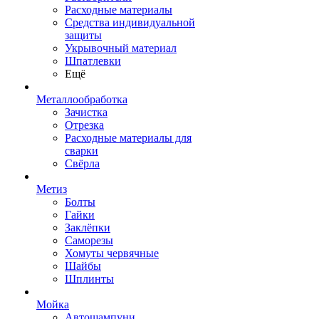
Расходные материалы
Средства индивидуальной
защиты
Укрывочный материал
Шпатлевки
Ещё
Металлообработка
Зачистка
Отрезка
Расходные материалы для
сварки
Свёрла
Метиз
Болты
Гайки
Заклёпки
Саморезы
Хомуты червячные
Шайбы
Шплинты
Мойка
Автошампуни