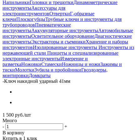
Напильники
Головки и трещотки
Динамометрические
инструменты
Аксессуары для
электроинструментов
Отвертки
Г-образные
ключи
Плоскогубцы
Трубные ключи и инструменты для
трубопроводов
Пневматические
инструменты
Аккумуляторные инструменты
Автомобильные
инструменты
Осветительное оборудование
Диагностические
инструменты
Экстракторы и съемники
Хранение и наборы
инструментов
Изолированные инструменты
Инструменты из
нержавеющей стали
Пинцеты и специализированные
электронные инструменты
Измерение и
разметка
Ножовки
Стамески
Ножницы и ножи
Зажимы и
тиски
Молотки
Зубила и пробойники
Гвоздодеры,
монтировки
Домкраты
-
Ключ накидной ударный 41мм
1 500
руб.
/шт
Много
-
+
В корзину
Купить в 1 клик