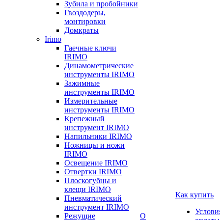
Зубила и пробойники
Гвоздодеры,
монтировки
Домкраты
Irimo
Гаечные ключи
IRIMO
Динамометрические
инструменты IRIMO
Зажимные
инструменты IRIMO
Измерительные
инструменты IRIMO
Крепежный
инструмент IRIMO
Напильники IRIMO
Ножницы и ножи
IRIMO
Освещение IRIMO
Отвертки IRIMO
Плоскогубцы и
клещи IRIMO
Как купить
Пневматический
инструмент IRIMO
Услови
Режущие
О