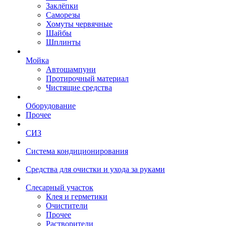
Заклёпки
Саморезы
Хомуты червячные
Шайбы
Шплинты
Мойка
Автошампуни
Протирочный материал
Чистящие средства
Оборудование
Прочее
СИЗ
Система кондиционирования
Средства для очистки и ухода за руками
Слесарный участок
Клея и герметики
Очистители
Прочее
Растворители