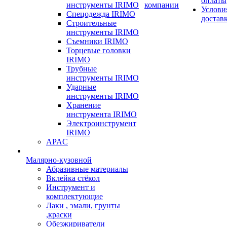
оплаты
инструменты IRIMO
компании
Услови
Спецодежда IRIMO
достав
Строительные
инструменты IRIMO
Съемники IRIMO
Торцевые головки
IRIMO
Трубные
инструменты IRIMO
Ударные
инструменты IRIMO
Хранение
инструмента IRIMO
Электроинструмент
IRIMO
APAC
Малярно-кузовной
Абразивные материалы
Вклейка стёкол
Инструмент и
комплектующие
Лаки , эмали, грунты
,краски
Обезжириватели