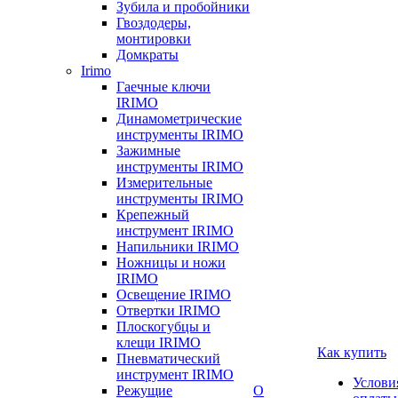
Зубила и пробойники
Гвоздодеры,
монтировки
Домкраты
Irimo
Гаечные ключи
IRIMO
Динамометрические
инструменты IRIMO
Зажимные
инструменты IRIMO
Измерительные
инструменты IRIMO
Крепежный
инструмент IRIMO
Напильники IRIMO
Ножницы и ножи
IRIMO
Освещение IRIMO
Отвертки IRIMO
Плоскогубцы и
клещи IRIMO
Как купить
Пневматический
инструмент IRIMO
Услови
Режущие
О