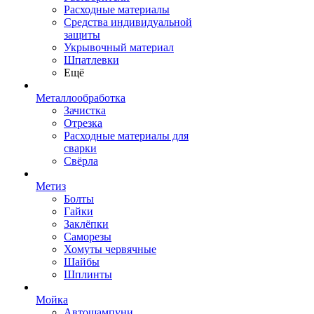
Расходные материалы
Средства индивидуальной
защиты
Укрывочный материал
Шпатлевки
Ещё
Металлообработка
Зачистка
Отрезка
Расходные материалы для
сварки
Свёрла
Метиз
Болты
Гайки
Заклёпки
Саморезы
Хомуты червячные
Шайбы
Шплинты
Мойка
Автошампуни