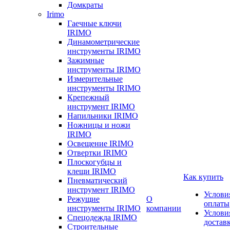
Домкраты
Irimo
Гаечные ключи
IRIMO
Динамометрические
инструменты IRIMO
Зажимные
инструменты IRIMO
Измерительные
инструменты IRIMO
Крепежный
инструмент IRIMO
Напильники IRIMO
Ножницы и ножи
IRIMO
Освещение IRIMO
Отвертки IRIMO
Плоскогубцы и
клещи IRIMO
Как купить
Пневматический
инструмент IRIMO
Услови
Режущие
О
оплаты
инструменты IRIMO
компании
Услови
Спецодежда IRIMO
достав
Строительные