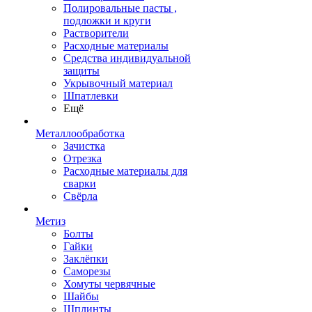
Полировальные пасты ,
подложки и круги
Растворители
Расходные материалы
Средства индивидуальной
защиты
Укрывочный материал
Шпатлевки
Ещё
Металлообработка
Зачистка
Отрезка
Расходные материалы для
сварки
Свёрла
Метиз
Болты
Гайки
Заклёпки
Саморезы
Хомуты червячные
Шайбы
Шплинты