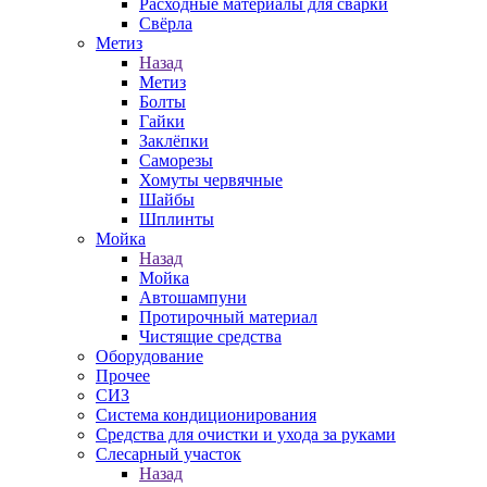
Расходные материалы для сварки
Свёрла
Метиз
Назад
Метиз
Болты
Гайки
Заклёпки
Саморезы
Хомуты червячные
Шайбы
Шплинты
Мойка
Назад
Мойка
Автошампуни
Протирочный материал
Чистящие средства
Оборудование
Прочее
СИЗ
Система кондиционирования
Средства для очистки и ухода за руками
Слесарный участок
Назад