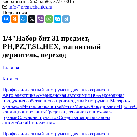
координаты: 55.552586, 37.910015
info@premechanics.ru
Поделиться
1/4"Набор бит 31 предмет,
PH,PZ,T,SL,HEX, магнитный
держатель, переход
Главная
-
Каталог
-
Профессиональный инструмент для авто сервисов
Авто-электрика
Американская автохимия BG
Аэрозольная
продукция собственного производства
Инструмент
Малярно-
кузовной
Металлообработка
Метиз
Мойка
Оборудование
Прочее
кондиционирования
Средства для очистки и ухода за
руками
Слесарный участок
Средства защиты салона
автомобиля
Шиномонтаж
-
Профессиональный инструмент для авто сервисов