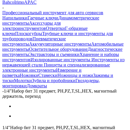
Bahco
Irimo
APAC
-
Профессиональный инструмент для авто сервисов
Напильники
Гаечные ключи
Динамометрические
инструменты
Аксессуары для
электроинструментов
Отвертки
Г-образные
ключи
Плоскогубцы
Трубные ключи и инструменты для
трубопроводов
Пневматические
инструменты
Аккумуляторные инструменты
Автомобильные
инструменты
Осветительное оборудование
Диагностические
инструменты
Экстракторы и съемники
Хранение и наборы
инструментов
Изолированные инструменты
Инструменты из
нержавеющей стали
Пинцеты и специализированные
электронные инструменты
Измерение и
разметка
Ножовки
Стамески
Ножницы и ножи
Зажимы и
тиски
Молотки
Зубила и пробойники
Гвоздодеры,
монтировки
Домкраты
-
1/4"Набор бит 31 предмет, PH,PZ,T,SL,HEX, магнитный
держатель, переход
1/4"Набор бит 31 предмет, PH,PZ,T,SL,HEX, магнитный