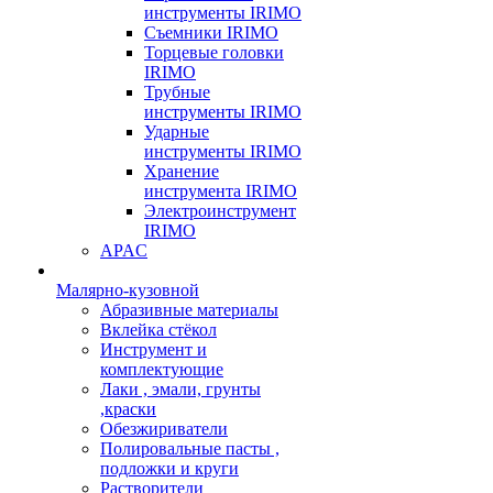
инструменты IRIMO
Съемники IRIMO
Торцевые головки
IRIMO
Трубные
инструменты IRIMO
Ударные
инструменты IRIMO
Хранение
инструмента IRIMO
Электроинструмент
IRIMO
APAC
Малярно-кузовной
Абразивные материалы
Вклейка стёкол
Инструмент и
комплектующие
Лаки , эмали, грунты
,краски
Обезжириватели
Полировальные пасты ,
подложки и круги
Растворители