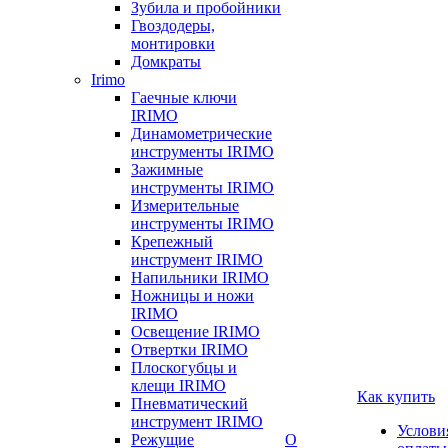
Зубила и пробойники
Гвоздодеры,
монтировки
Домкраты
Irimo
Гаечные ключи
IRIMO
Динамометрические
инструменты IRIMO
Зажимные
инструменты IRIMO
Измерительные
инструменты IRIMO
Крепежный
инструмент IRIMO
Напильники IRIMO
Ножницы и ножи
IRIMO
Освещение IRIMO
Отвертки IRIMO
Плоскогубцы и
клещи IRIMO
Как купить
Пневматический
инструмент IRIMO
Услови
Режущие
О