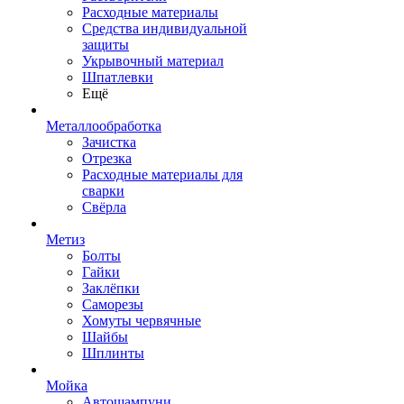
Расходные материалы
Средства индивидуальной
защиты
Укрывочный материал
Шпатлевки
Ещё
Металлообработка
Зачистка
Отрезка
Расходные материалы для
сварки
Свёрла
Метиз
Болты
Гайки
Заклёпки
Саморезы
Хомуты червячные
Шайбы
Шплинты
Мойка
Автошампуни