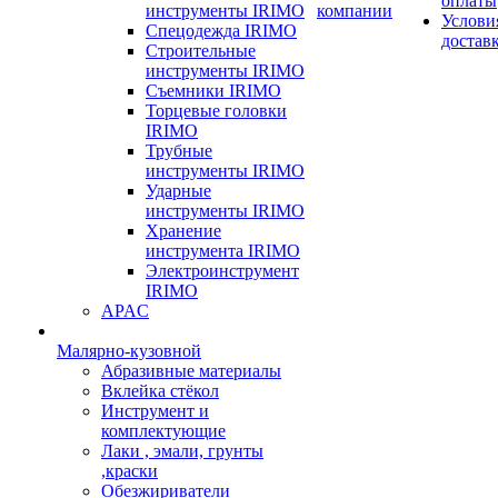
оплаты
инструменты IRIMO
компании
Услови
Спецодежда IRIMO
достав
Строительные
инструменты IRIMO
Съемники IRIMO
Торцевые головки
IRIMO
Трубные
инструменты IRIMO
Ударные
инструменты IRIMO
Хранение
инструмента IRIMO
Электроинструмент
IRIMO
APAC
Малярно-кузовной
Абразивные материалы
Вклейка стёкол
Инструмент и
комплектующие
Лаки , эмали, грунты
,краски
Обезжириватели