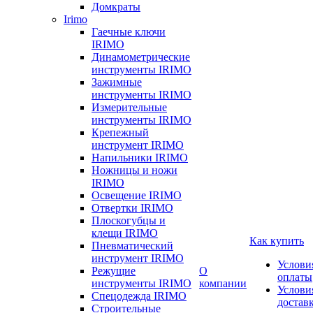
Домкраты
Irimo
Гаечные ключи
IRIMO
Динамометрические
инструменты IRIMO
Зажимные
инструменты IRIMO
Измерительные
инструменты IRIMO
Крепежный
инструмент IRIMO
Напильники IRIMO
Ножницы и ножи
IRIMO
Освещение IRIMO
Отвертки IRIMO
Плоскогубцы и
клещи IRIMO
Как купить
Пневматический
инструмент IRIMO
Услови
Режущие
О
оплаты
инструменты IRIMO
компании
Услови
Спецодежда IRIMO
достав
Строительные