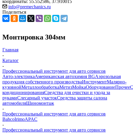
координаты: 55.552586, 37.910015
info@premechanics.ru
Поделиться
Монтировка 304мм
Главная
-
Каталог
-
Профессиональный инструмент для авто сервисов
Авто-электрика
Американская автохимия BG
Аэрозольная
продукция собственного производства
Инструмент
Малярно-
кузовной
Металлообработка
Метиз
Мойка
Оборудование
Прочее
кондиционирования
Средства для очистки и ухода за
руками
Слесарный участок
Средства защиты салона
автомобиля
Шиномонтаж
-
Профессиональный инструмент для авто сервисов
Bahco
Irimo
APAC
-
Профессиональный инструмент для авто сервисов