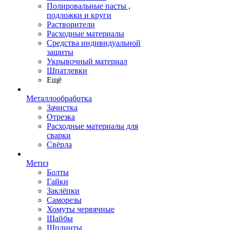
Полировальные пасты ,
подложки и круги
Растворители
Расходные материалы
Средства индивидуальной
защиты
Укрывочный материал
Шпатлевки
Ещё
Металлообработка
Зачистка
Отрезка
Расходные материалы для
сварки
Свёрла
Метиз
Болты
Гайки
Заклёпки
Саморезы
Хомуты червячные
Шайбы
Шплинты