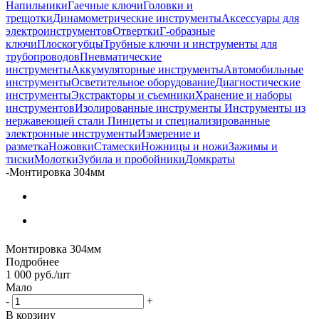
Напильники
Гаечные ключи
Головки и
трещотки
Динамометрические инструменты
Аксессуары для
электроинструментов
Отвертки
Г-образные
ключи
Плоскогубцы
Трубные ключи и инструменты для
трубопроводов
Пневматические
инструменты
Аккумуляторные инструменты
Автомобильные
инструменты
Осветительное оборудование
Диагностические
инструменты
Экстракторы и съемники
Хранение и наборы
инструментов
Изолированные инструменты
Инструменты из
нержавеющей стали
Пинцеты и специализированные
электронные инструменты
Измерение и
разметка
Ножовки
Стамески
Ножницы и ножи
Зажимы и
тиски
Молотки
Зубила и пробойники
Домкраты
-
Монтировка 304мм
Монтировка 304мм
Подробнее
1 000
руб.
/шт
Мало
-
+
В корзину