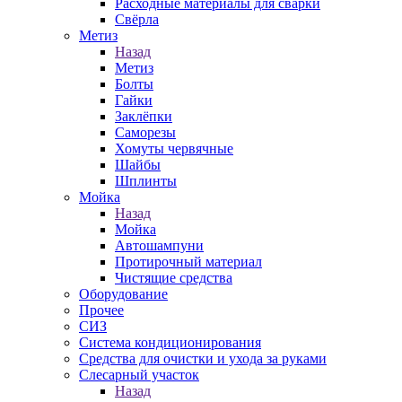
Расходные материалы для сварки
Свёрла
Метиз
Назад
Метиз
Болты
Гайки
Заклёпки
Саморезы
Хомуты червячные
Шайбы
Шплинты
Мойка
Назад
Мойка
Автошампуни
Протирочный материал
Чистящие средства
Оборудование
Прочее
СИЗ
Система кондиционирования
Средства для очистки и ухода за руками
Слесарный участок
Назад