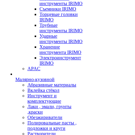
инструменты IRIMO
Съемники IRIMO
Торцевые головки
IRIMO
Трубные
инструменты IRIMO
Ударные
инструменты IRIMO
Хранение
инструмента IRIMO
Электроинструмент
IRIMO
APAC
Малярно-кузовной
Абразивные материалы
Вклейка стёкол
Инструмент и
комплектующие
Лаки , эмали, грунты
,краски
Обезжириватели
Полировальные пасты ,
подложки и круги
Растворители