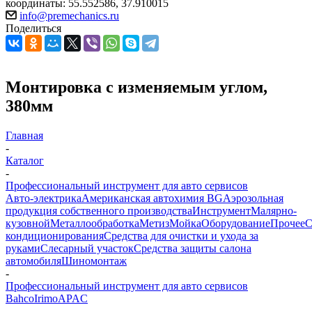
координаты: 55.552586, 37.910015
info@premechanics.ru
Поделиться
Монтировка с изменяемым углом,
380мм
Главная
-
Каталог
-
Профессиональный инструмент для авто сервисов
Авто-электрика
Американская автохимия BG
Аэрозольная
продукция собственного производства
Инструмент
Малярно-
кузовной
Металлообработка
Метиз
Мойка
Оборудование
Прочее
кондиционирования
Средства для очистки и ухода за
руками
Слесарный участок
Средства защиты салона
автомобиля
Шиномонтаж
-
Профессиональный инструмент для авто сервисов
Bahco
Irimo
APAC
-