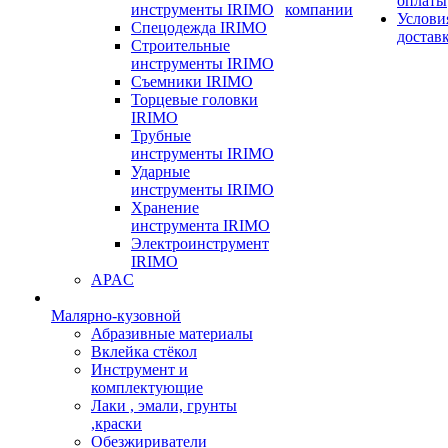
оплаты
инструменты IRIMO
компании
Услови
Спецодежда IRIMO
достав
Строительные
инструменты IRIMO
Съемники IRIMO
Торцевые головки
IRIMO
Трубные
инструменты IRIMO
Ударные
инструменты IRIMO
Хранение
инструмента IRIMO
Электроинструмент
IRIMO
APAC
Малярно-кузовной
Абразивные материалы
Вклейка стёкол
Инструмент и
комплектующие
Лаки , эмали, грунты
,краски
Обезжириватели