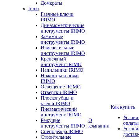
Домкраты
Irimo
Гаечные ключи
IRIMO
Динамометрические
инструменты IRIMO
Зажимные
инструменты IRIMO
Измерительные
инструменты IRIMO
Крепежный
инструмент IRIMO
Напильники IRIMO
Ножницы и ножи
IRIMO
Освещение IRIMO
Отвертки IRIMO
Плоскогубцы и
клещи IRIMO
Как купить
Пневматический
инструмент IRIMO
Услови
Режущие
О
оплаты
инструменты IRIMO
компании
Услови
Спецодежда IRIMO
достав
Строительные