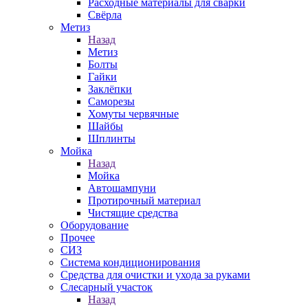
Расходные материалы для сварки
Свёрла
Метиз
Назад
Метиз
Болты
Гайки
Заклёпки
Саморезы
Хомуты червячные
Шайбы
Шплинты
Мойка
Назад
Мойка
Автошампуни
Протирочный материал
Чистящие средства
Оборудование
Прочее
СИЗ
Система кондиционирования
Средства для очистки и ухода за руками
Слесарный участок
Назад