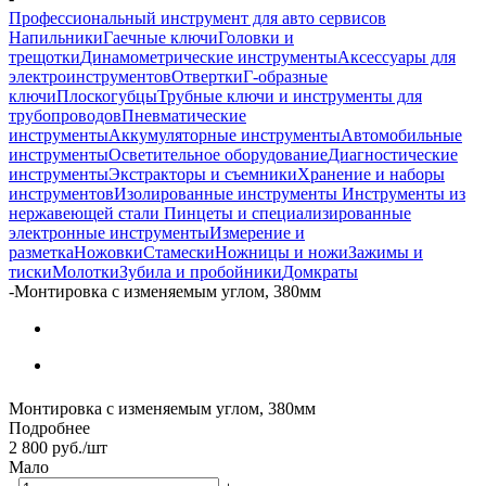
Профессиональный инструмент для авто сервисов
Напильники
Гаечные ключи
Головки и
трещотки
Динамометрические инструменты
Аксессуары для
электроинструментов
Отвертки
Г-образные
ключи
Плоскогубцы
Трубные ключи и инструменты для
трубопроводов
Пневматические
инструменты
Аккумуляторные инструменты
Автомобильные
инструменты
Осветительное оборудование
Диагностические
инструменты
Экстракторы и съемники
Хранение и наборы
инструментов
Изолированные инструменты
Инструменты из
нержавеющей стали
Пинцеты и специализированные
электронные инструменты
Измерение и
разметка
Ножовки
Стамески
Ножницы и ножи
Зажимы и
тиски
Молотки
Зубила и пробойники
Домкраты
-
Монтировка с изменяемым углом, 380мм
Монтировка с изменяемым углом, 380мм
Подробнее
2 800
руб.
/шт
Мало