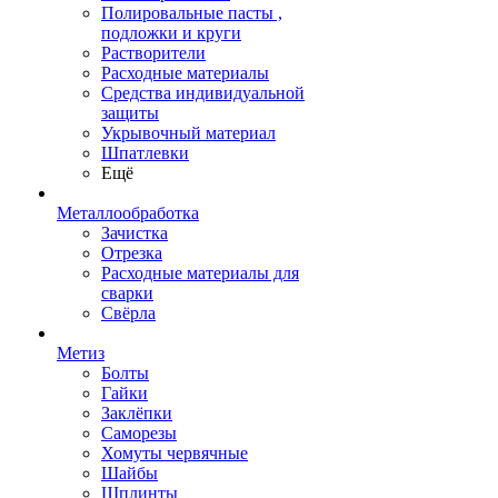
Полировальные пасты ,
подложки и круги
Растворители
Расходные материалы
Средства индивидуальной
защиты
Укрывочный материал
Шпатлевки
Ещё
Металлообработка
Зачистка
Отрезка
Расходные материалы для
сварки
Свёрла
Метиз
Болты
Гайки
Заклёпки
Саморезы
Хомуты червячные
Шайбы
Шплинты