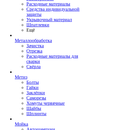
Расходные материалы
Средства индивидуальной
защиты
Укрывочный материал
Шпатлевки
Ещё
Металлообработка
Зачистка
Отрезка
Расходные материалы для
сварки
Свёрла
Метиз
Болты
Гайки
Заклёпки
Саморезы
Хомуты червячные
Шайбы
Шплинты
Мойка
Автошампуни