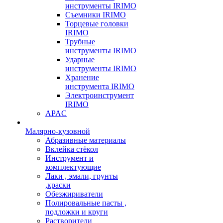
инструменты IRIMO
Съемники IRIMO
Торцевые головки
IRIMO
Трубные
инструменты IRIMO
Ударные
инструменты IRIMO
Хранение
инструмента IRIMO
Электроинструмент
IRIMO
APAC
Малярно-кузовной
Абразивные материалы
Вклейка стёкол
Инструмент и
комплектующие
Лаки , эмали, грунты
,краски
Обезжириватели
Полировальные пасты ,
подложки и круги
Растворители