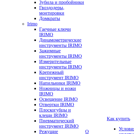
Зубила и пробойники
Гвоздодеры,
монтировки
Домкраты
Irimo
Гаечные ключи
IRIMO
Динамометрические
инструменты IRIMO
Зажимные
инструменты IRIMO
Измерительные
инструменты IRIMO
Крепежный
инструмент IRIMO
Напильники IRIMO
Ножницы и ножи
IRIMO
Освещение IRIMO
Отвертки IRIMO
Плоскогубцы и
клещи IRIMO
Как купить
Пневматический
инструмент IRIMO
Услови
Режущие
О