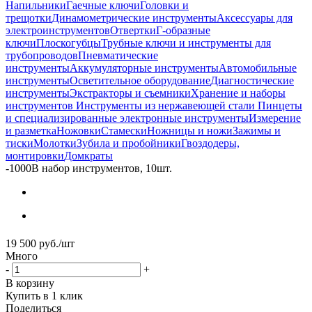
Напильники
Гаечные ключи
Головки и
трещотки
Динамометрические инструменты
Аксессуары для
электроинструментов
Отвертки
Г-образные
ключи
Плоскогубцы
Трубные ключи и инструменты для
трубопроводов
Пневматические
инструменты
Аккумуляторные инструменты
Автомобильные
инструменты
Осветительное оборудование
Диагностические
инструменты
Экстракторы и съемники
Хранение и наборы
инструментов
Инструменты из нержавеющей стали
Пинцеты
и специализированные электронные инструменты
Измерение
и разметка
Ножовки
Стамески
Ножницы и ножи
Зажимы и
тиски
Молотки
Зубила и пробойники
Гвоздодеры,
монтировки
Домкраты
-
1000В набор инструментов, 10шт.
19 500
руб.
/шт
Много
-
+
В корзину
Купить в 1 клик
Поделиться