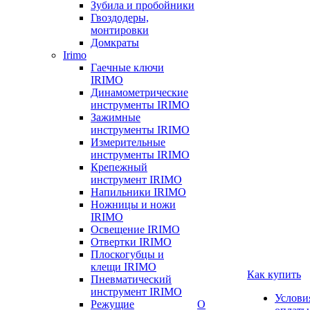
Зубила и пробойники
Гвоздодеры,
монтировки
Домкраты
Irimo
Гаечные ключи
IRIMO
Динамометрические
инструменты IRIMO
Зажимные
инструменты IRIMO
Измерительные
инструменты IRIMO
Крепежный
инструмент IRIMO
Напильники IRIMO
Ножницы и ножи
IRIMO
Освещение IRIMO
Отвертки IRIMO
Плоскогубцы и
клещи IRIMO
Как купить
Пневматический
инструмент IRIMO
Услови
Режущие
О