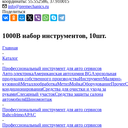
координаты: 55.552586, 37.910015
info@premechanics.ru
Поделиться
1000В набор инструментов, 10шт.
Главная
-
Каталог
-
Профессиональный инструмент для авто сервисов
Авто-электрика
Американская автохимия BG
Аэрозольная
продукция собственного производства
Инструмент
Малярно-
кузовной
Металлообработка
Метиз
Мойка
Оборудование
Прочее
кондиционирования
Средства для очистки и ухода за
руками
Слесарный участок
Средства защиты салона
автомобиля
Шиномонтаж
-
Профессиональный инструмент для авто сервисов
Bahco
Irimo
APAC
-
Профессиональный инструмент для авто сервисов