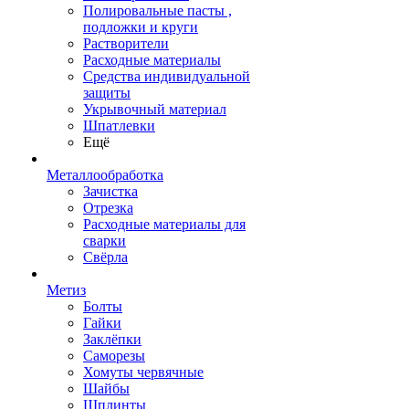
Полировальные пасты ,
подложки и круги
Растворители
Расходные материалы
Средства индивидуальной
защиты
Укрывочный материал
Шпатлевки
Ещё
Металлообработка
Зачистка
Отрезка
Расходные материалы для
сварки
Свёрла
Метиз
Болты
Гайки
Заклёпки
Саморезы
Хомуты червячные
Шайбы
Шплинты