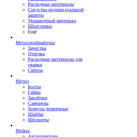
Расходные материалы
Средства индивидуальной
защиты
Укрывочный материал
Шпатлевки
Ещё
Металлообработка
Зачистка
Отрезка
Расходные материалы для
сварки
Свёрла
Метиз
Болты
Гайки
Заклёпки
Саморезы
Хомуты червячные
Шайбы
Шплинты
Мойка
Автошампуни