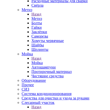
Расходные материалы для сварки
Свёрла
Метиз
Назад
Метиз
Болты
Гайки
Заклёпки
Саморезы
Хомуты червячные
Шайбы
Шплинты
Мойка
Назад
Мойка
Автошампуни
Протирочный материал
Чистящие средства
Оборудование
Прочее
СИЗ
Система кондиционирования
Средства для очистки и ухода за руками
Слесарный участок
Назад