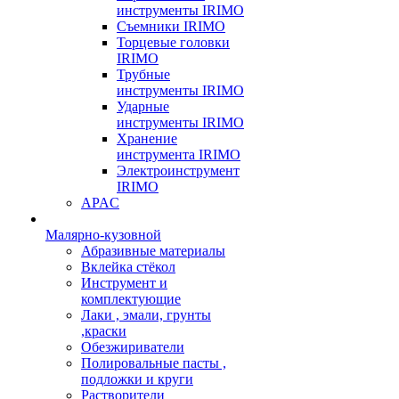
инструменты IRIMO
Съемники IRIMO
Торцевые головки
IRIMO
Трубные
инструменты IRIMO
Ударные
инструменты IRIMO
Хранение
инструмента IRIMO
Электроинструмент
IRIMO
APAC
Малярно-кузовной
Абразивные материалы
Вклейка стёкол
Инструмент и
комплектующие
Лаки , эмали, грунты
,краски
Обезжириватели
Полировальные пасты ,
подложки и круги
Растворители