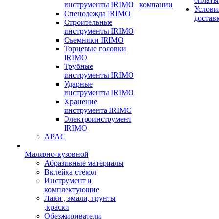
оплаты
инструменты IRIMO
компании
Услови
Спецодежда IRIMO
достав
Строительные
инструменты IRIMO
Съемники IRIMO
Торцевые головки
IRIMO
Трубные
инструменты IRIMO
Ударные
инструменты IRIMO
Хранение
инструмента IRIMO
Электроинструмент
IRIMO
APAC
Малярно-кузовной
Абразивные материалы
Вклейка стёкол
Инструмент и
комплектующие
Лаки , эмали, грунты
,краски
Обезжириватели