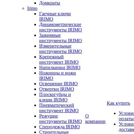
Домкраты
Irimo
Гаечные ключи
IRIMO
Динамометрические
инструменты IRIMO
Зажимные
инструменты IRIMO
Измерительные
инструменты IRIMO
Крепежный
инструмент IRIMO
Напильники IRIMO
Ножницы и ножи
IRIMO
Освещение IRIMO
Отвертки IRIMO
Плоскогубцы и
клещи IRIMO
Как купить
Пневматический
инструмент IRIMO
Услови
Режущие
О
оплаты
инструменты IRIMO
компании
Услови
Спецодежда IRIMO
достав
Строительные