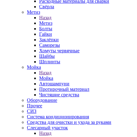
Расходные материалы для сварки
Свёрла
Метиз
Назад
Метиз
Болты
Гайки
Заклёпки
Саморезы
Хомуты червячные
Шайбы
Шплинты
Мойка
Назад
Мойка
Автошампуни
Протирочный материал
Чистящие средства
Оборудование
Прочее
СИЗ
Система кондиционирования
Средства для очистки и ухода за руками
Слесарный участок
Назад