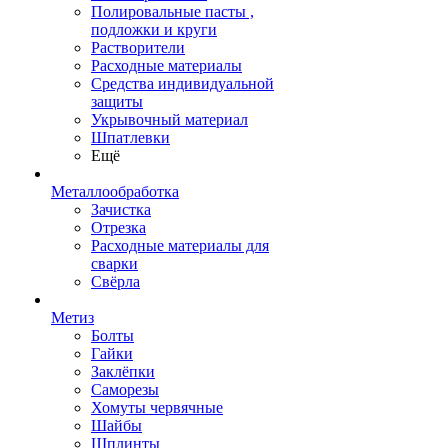
Полировальные пасты ,
подложки и круги
Растворители
Расходные материалы
Средства индивидуальной
защиты
Укрывочный материал
Шпатлевки
Ещё
Металлообработка
Зачистка
Отрезка
Расходные материалы для
сварки
Свёрла
Метиз
Болты
Гайки
Заклёпки
Саморезы
Хомуты червячные
Шайбы
Шплинты