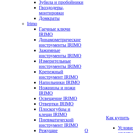
Зубила и пробойники
Гвоздодеры,
монтировки
Домкраты
Irimo
Гаечные ключи
IRIMO
Динамометрические
инструменты IRIMO
Зажимные
инструменты IRIMO
Измерительные
инструменты IRIMO
Крепежный
инструмент IRIMO
Напильники IRIMO
Ножницы и ножи
IRIMO
Освещение IRIMO
Отвертки IRIMO
Плоскогубцы и
клещи IRIMO
Как купить
Пневматический
инструмент IRIMO
Услови
Режущие
О