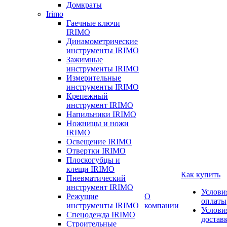
Домкраты
Irimo
Гаечные ключи
IRIMO
Динамометрические
инструменты IRIMO
Зажимные
инструменты IRIMO
Измерительные
инструменты IRIMO
Крепежный
инструмент IRIMO
Напильники IRIMO
Ножницы и ножи
IRIMO
Освещение IRIMO
Отвертки IRIMO
Плоскогубцы и
клещи IRIMO
Как купить
Пневматический
инструмент IRIMO
Услови
Режущие
О
оплаты
инструменты IRIMO
компании
Услови
Спецодежда IRIMO
достав
Строительные