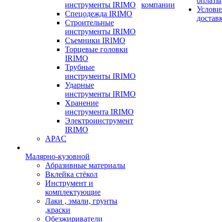
оплаты
инструменты IRIMO
компании
Услови
Спецодежда IRIMO
достав
Строительные
инструменты IRIMO
Съемники IRIMO
Торцевые головки
IRIMO
Трубные
инструменты IRIMO
Ударные
инструменты IRIMO
Хранение
инструмента IRIMO
Электроинструмент
IRIMO
APAC
Малярно-кузовной
Абразивные материалы
Вклейка стёкол
Инструмент и
комплектующие
Лаки , эмали, грунты
,краски
Обезжириватели