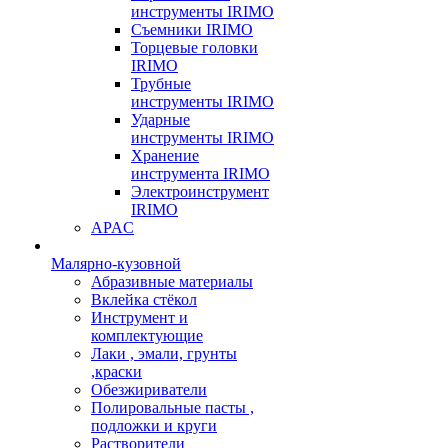
инструменты IRIMO
Съемники IRIMO
Торцевые головки
IRIMO
Трубные
инструменты IRIMO
Ударные
инструменты IRIMO
Хранение
инструмента IRIMO
Электроинструмент
IRIMO
APAC
Малярно-кузовной
Абразивные материалы
Вклейка стёкол
Инструмент и
комплектующие
Лаки , эмали, грунты
,краски
Обезжириватели
Полировальные пасты ,
подложки и круги
Растворители