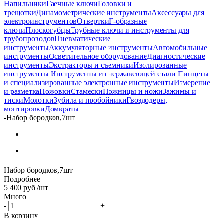
Напильники
Гаечные ключи
Головки и
трещотки
Динамометрические инструменты
Аксессуары для
электроинструментов
Отвертки
Г-образные
ключи
Плоскогубцы
Трубные ключи и инструменты для
трубопроводов
Пневматические
инструменты
Аккумуляторные инструменты
Автомобильные
инструменты
Осветительное оборудование
Диагностические
инструменты
Экстракторы и съемники
Изолированные
инструменты
Инструменты из нержавеющей стали
Пинцеты
и специализированные электронные инструменты
Измерение
и разметка
Ножовки
Стамески
Ножницы и ножи
Зажимы и
тиски
Молотки
Зубила и пробойники
Гвоздодеры,
монтировки
Домкраты
-
Набор бородков,7шт
Набор бородков,7шт
Подробнее
5 400
руб.
/шт
Много
-
+
В корзину