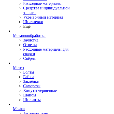
Расходные материалы
Средства индивидуальной
защиты
Укрывочный материал
Шпатлевки
Ещё
Металлообработка
Зачистка
Отрезка
Расходные материалы для
сварки
Свёрла
Метиз
Болты
Гайки
Заклёпки
Саморезы
Хомуты червячные
Шайбы
Шплинты
Мойка
Автошампуни