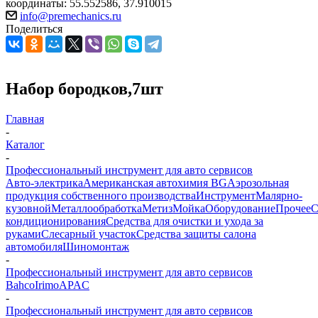
координаты: 55.552586, 37.910015
info@premechanics.ru
Поделиться
Набор бородков,7шт
Главная
-
Каталог
-
Профессиональный инструмент для авто сервисов
Авто-электрика
Американская автохимия BG
Аэрозольная
продукция собственного производства
Инструмент
Малярно-
кузовной
Металлообработка
Метиз
Мойка
Оборудование
Прочее
кондиционирования
Средства для очистки и ухода за
руками
Слесарный участок
Средства защиты салона
автомобиля
Шиномонтаж
-
Профессиональный инструмент для авто сервисов
Bahco
Irimo
APAC
-
Профессиональный инструмент для авто сервисов