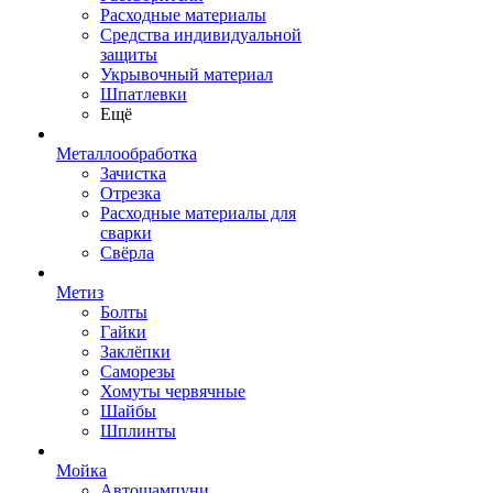
Расходные материалы
Средства индивидуальной
защиты
Укрывочный материал
Шпатлевки
Ещё
Металлообработка
Зачистка
Отрезка
Расходные материалы для
сварки
Свёрла
Метиз
Болты
Гайки
Заклёпки
Саморезы
Хомуты червячные
Шайбы
Шплинты
Мойка
Автошампуни