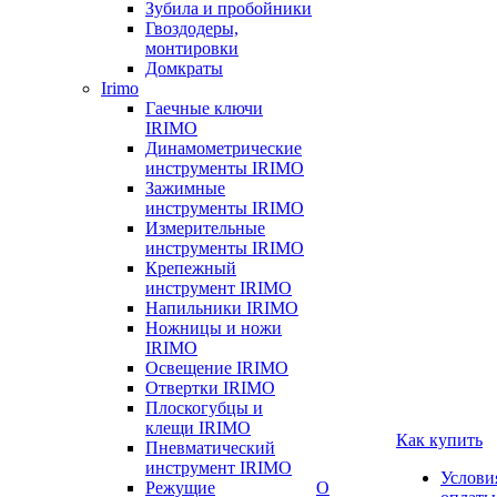
Зубила и пробойники
Гвоздодеры,
монтировки
Домкраты
Irimo
Гаечные ключи
IRIMO
Динамометрические
инструменты IRIMO
Зажимные
инструменты IRIMO
Измерительные
инструменты IRIMO
Крепежный
инструмент IRIMO
Напильники IRIMO
Ножницы и ножи
IRIMO
Освещение IRIMO
Отвертки IRIMO
Плоскогубцы и
клещи IRIMO
Как купить
Пневматический
инструмент IRIMO
Услови
Режущие
О