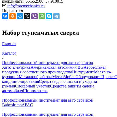
координаты: 55.552586, 37.910015
info@premechanics.ru
Поделиться
Набор ступенчатых сверел
Главная
-
Каталог
-
Профессиональный инструмент для авто сервисов
Авто-электрика
Американская автохимия BG
Аэрозольная
продукция собственного производства
Инструмент
Малярно-
кузовной
Металлообработка
Метиз
Мойка
Оборудование
Прочее
кондиционирования
Средства для очистки и ухода за
руками
Слесарный участок
Средства защиты салона
автомобиля
Шиномонтаж
-
Профессиональный инструмент для авто сервисов
Bahco
Irimo
APAC
-
Профессиональный инструмент для авто сервисов