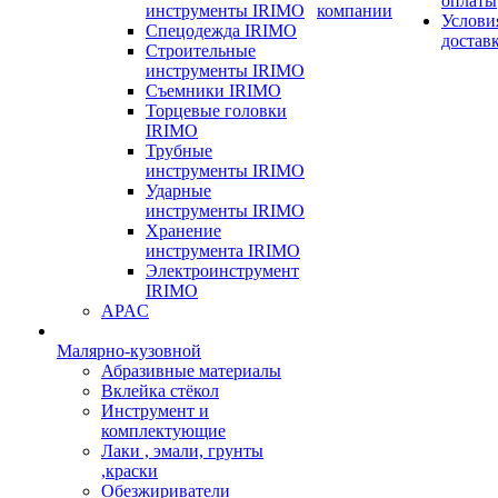
оплаты
инструменты IRIMO
компании
Услови
Спецодежда IRIMO
достав
Строительные
инструменты IRIMO
Съемники IRIMO
Торцевые головки
IRIMO
Трубные
инструменты IRIMO
Ударные
инструменты IRIMO
Хранение
инструмента IRIMO
Электроинструмент
IRIMO
APAC
Малярно-кузовной
Абразивные материалы
Вклейка стёкол
Инструмент и
комплектующие
Лаки , эмали, грунты
,краски
Обезжириватели