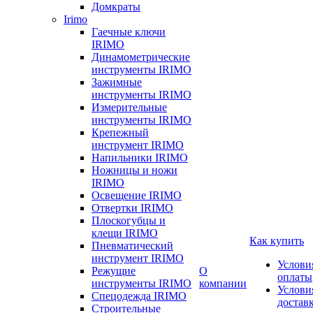
Домкраты
Irimo
Гаечные ключи
IRIMO
Динамометрические
инструменты IRIMO
Зажимные
инструменты IRIMO
Измерительные
инструменты IRIMO
Крепежный
инструмент IRIMO
Напильники IRIMO
Ножницы и ножи
IRIMO
Освещение IRIMO
Отвертки IRIMO
Плоскогубцы и
клещи IRIMO
Как купить
Пневматический
инструмент IRIMO
Услови
Режущие
О
оплаты
инструменты IRIMO
компании
Услови
Спецодежда IRIMO
достав
Строительные