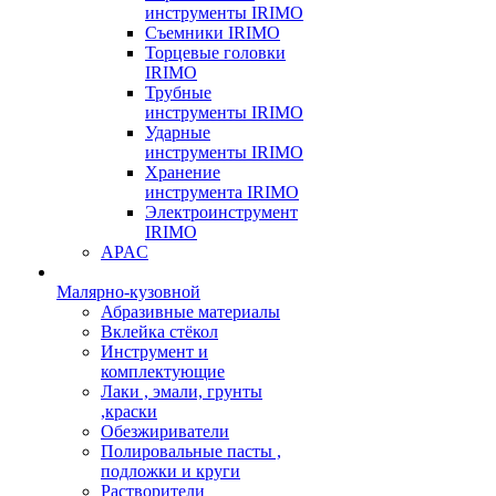
инструменты IRIMO
Съемники IRIMO
Торцевые головки
IRIMO
Трубные
инструменты IRIMO
Ударные
инструменты IRIMO
Хранение
инструмента IRIMO
Электроинструмент
IRIMO
APAC
Малярно-кузовной
Абразивные материалы
Вклейка стёкол
Инструмент и
комплектующие
Лаки , эмали, грунты
,краски
Обезжириватели
Полировальные пасты ,
подложки и круги
Растворители