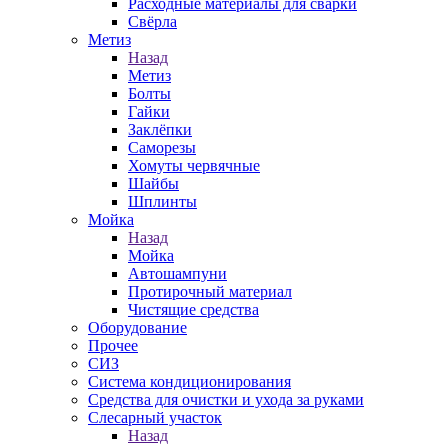
Расходные материалы для сварки
Свёрла
Метиз
Назад
Метиз
Болты
Гайки
Заклёпки
Саморезы
Хомуты червячные
Шайбы
Шплинты
Мойка
Назад
Мойка
Автошампуни
Протирочный материал
Чистящие средства
Оборудование
Прочее
СИЗ
Система кондиционирования
Средства для очистки и ухода за руками
Слесарный участок
Назад