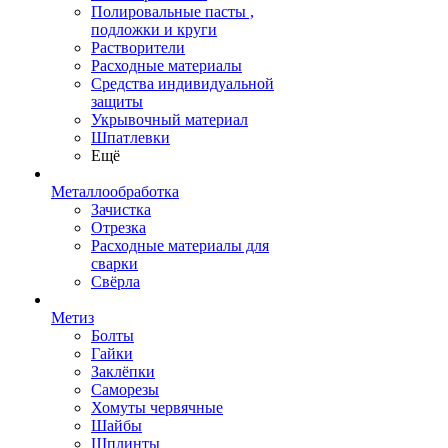
Полировальные пасты ,
подложки и круги
Растворители
Расходные материалы
Средства индивидуальной
защиты
Укрывочный материал
Шпатлевки
Ещё
Металлообработка
Зачистка
Отрезка
Расходные материалы для
сварки
Свёрла
Метиз
Болты
Гайки
Заклёпки
Саморезы
Хомуты червячные
Шайбы
Шплинты