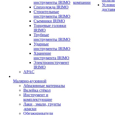
оплаты
инструменты IRIMO
компании
Услови
Спецодежда IRIMO
достав
Строительные
инструменты IRIMO
Съемники IRIMO
Торцевые головки
IRIMO
Трубные
инструменты IRIMO
Ударные
инструменты IRIMO
Хранение
инструмента IRIMO
Электроинструмент
IRIMO
APAC
Малярно-кузовной
Абразивные материалы
Вклейка стёкол
Инструмент и
комплектующие
Лаки , эмали, грунты
,краски
Обезжириватели