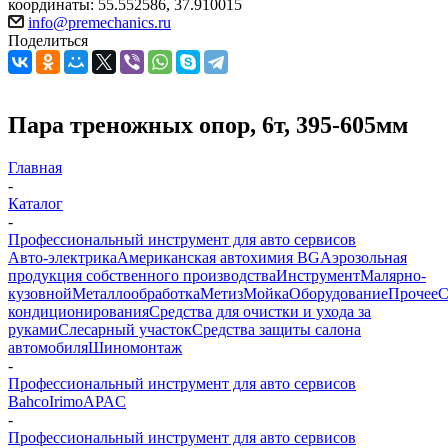
координаты: 55.552586, 37.910015
info@premechanics.ru
Поделиться
Пара треножных опор, 6т, 395-605мм
Главная
-
Каталог
-
Профессиональный инструмент для авто сервисов
Авто-электрика
Американская автохимия BG
Аэрозольная
продукция собственного производства
Инструмент
Малярно-
кузовной
Металлообработка
Метиз
Мойка
Оборудование
Прочее
кондиционирования
Средства для очистки и ухода за
руками
Слесарный участок
Средства защиты салона
автомобиля
Шиномонтаж
-
Профессиональный инструмент для авто сервисов
Bahco
Irimo
APAC
-
Профессиональный инструмент для авто сервисов