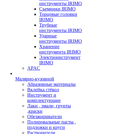
инструменты IRIMO
Съемники IRIMO
Торцевые головки
IRIMO
Трубные
инструменты IRIMO
Ударные
инструменты IRIMO
Хранение
инструмента IRIMO
Электроинструмент
IRIMO
APAC
Малярно-кузовной
Абразивные материалы
Вклейка стёкол
Инструмент и
комплектующие
Лаки , эмали, грунты
,краски
Обезжириватели
Полировальные пасты ,
подложки и круги
Растворители