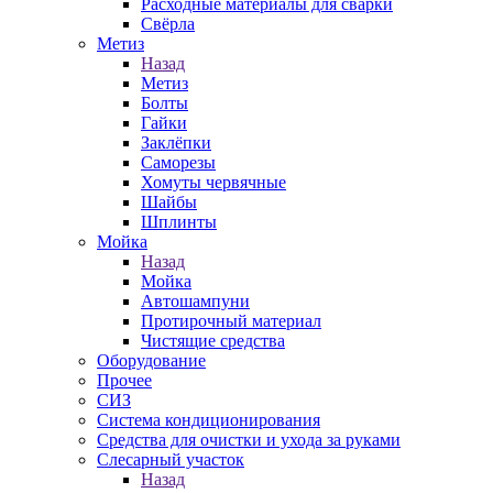
Расходные материалы для сварки
Свёрла
Метиз
Назад
Метиз
Болты
Гайки
Заклёпки
Саморезы
Хомуты червячные
Шайбы
Шплинты
Мойка
Назад
Мойка
Автошампуни
Протирочный материал
Чистящие средства
Оборудование
Прочее
СИЗ
Система кондиционирования
Средства для очистки и ухода за руками
Слесарный участок
Назад