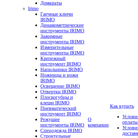
Домкраты
Irimo
Гаечные ключи
IRIMO
Динамометрические
инструменты IRIMO
Зажимные
инструменты IRIMO
Измерительные
инструменты IRIMO
Крепежный
инструмент IRIMO
Напильники IRIMO
Ножницы и ножи
IRIMO
Освещение IRIMO
Отвертки IRIMO
Плоскогубцы и
клещи IRIMO
Как купить
Пневматический
инструмент IRIMO
Услови
Режущие
О
оплаты
инструменты IRIMO
компании
Услови
Спецодежда IRIMO
достав
Строительные