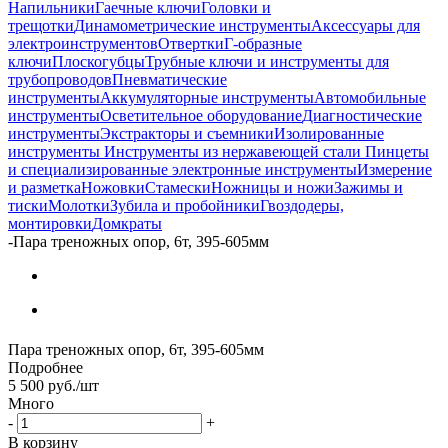
Напильники
Гаечные ключи
Головки и
трещотки
Динамометрические инструменты
Аксессуары для
электроинструментов
Отвертки
Г-образные
ключи
Плоскогубцы
Трубные ключи и инструменты для
трубопроводов
Пневматические
инструменты
Аккумуляторные инструменты
Автомобильные
инструменты
Осветительное оборудование
Диагностические
инструменты
Экстракторы и съемники
Изолированные
инструменты
Инструменты из нержавеющей стали
Пинцеты
и специализированные электронные инструменты
Измерение
и разметка
Ножовки
Стамески
Ножницы и ножи
Зажимы и
тиски
Молотки
Зубила и пробойники
Гвоздодеры,
монтировки
Домкраты
-
Пара треножных опор, 6т, 395-605мм
Пара треножных опор, 6т, 395-605мм
Подробнее
5 500
руб.
/шт
Много
-
+
В корзину