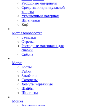
Расходные материалы
Средства индивидуальной
защиты
Укрывочный материал
Шпатлевки
Ещё
Металлообработка
Зачистка
Отрезка
Расходные материалы для
сварки
Свёрла
Метиз
Болты
Гайки
Заклёпки
Саморезы
Хомуты червячные
Шайбы
Шплинты
Мойка
Автошампуни