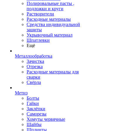
Полировальные пасты ,
подложки и круги
Растворители
Расходные материалы
Средства индивидуальной
защиты
Укрывочный материал
Шпатлевки
Ещё
Металлообработка
Зачистка
Отрезка
Расходные материалы для
сварки
Свёрла
Метиз
Болты
Гайки
Заклёпки
Саморезы
Хомуты червячные
Шайбы
Шплинты