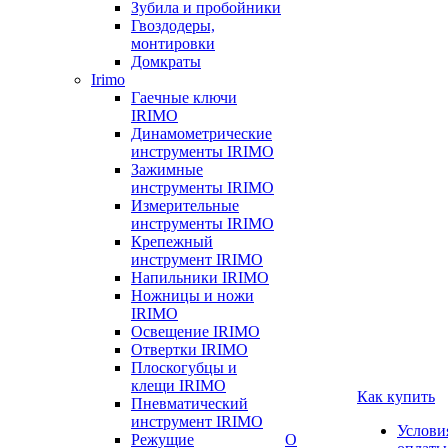
Зубила и пробойники
Гвоздодеры,
монтировки
Домкраты
Irimo
Гаечные ключи
IRIMO
Динамометрические
инструменты IRIMO
Зажимные
инструменты IRIMO
Измерительные
инструменты IRIMO
Крепежный
инструмент IRIMO
Напильники IRIMO
Ножницы и ножи
IRIMO
Освещение IRIMO
Отвертки IRIMO
Плоскогубцы и
клещи IRIMO
Как купить
Пневматический
инструмент IRIMO
Услови
Режущие
О