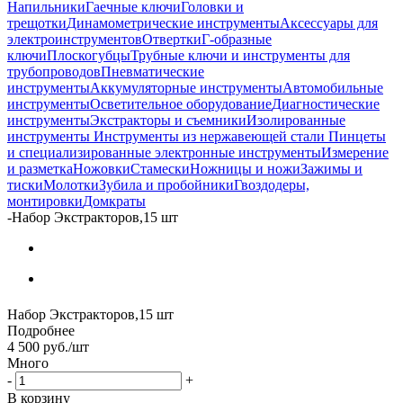
Напильники
Гаечные ключи
Головки и
трещотки
Динамометрические инструменты
Аксессуары для
электроинструментов
Отвертки
Г-образные
ключи
Плоскогубцы
Трубные ключи и инструменты для
трубопроводов
Пневматические
инструменты
Аккумуляторные инструменты
Автомобильные
инструменты
Осветительное оборудование
Диагностические
инструменты
Экстракторы и съемники
Изолированные
инструменты
Инструменты из нержавеющей стали
Пинцеты
и специализированные электронные инструменты
Измерение
и разметка
Ножовки
Стамески
Ножницы и ножи
Зажимы и
тиски
Молотки
Зубила и пробойники
Гвоздодеры,
монтировки
Домкраты
-
Набор Экстракторов,15 шт
Набор Экстракторов,15 шт
Подробнее
4 500
руб.
/шт
Много
-
+
В корзину