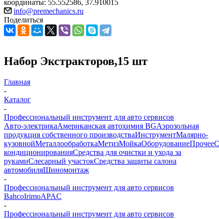
координаты: 55.552586, 37.910015
info@premechanics.ru
Поделиться
Набор Экстракторов,15 шт
Главная
-
Каталог
-
Профессиональный инструмент для авто сервисов
Авто-электрика
Американская автохимия BG
Аэрозольная
продукция собственного производства
Инструмент
Малярно-
кузовной
Металлообработка
Метиз
Мойка
Оборудование
Прочее
кондиционирования
Средства для очистки и ухода за
руками
Слесарный участок
Средства защиты салона
автомобиля
Шиномонтаж
-
Профессиональный инструмент для авто сервисов
Bahco
Irimo
APAC
-
Профессиональный инструмент для авто сервисов