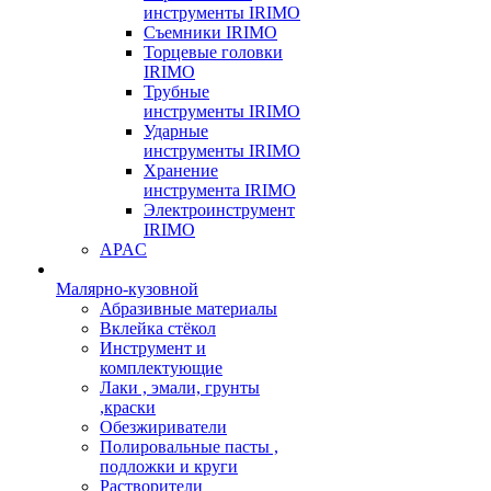
инструменты IRIMO
Съемники IRIMO
Торцевые головки
IRIMO
Трубные
инструменты IRIMO
Ударные
инструменты IRIMO
Хранение
инструмента IRIMO
Электроинструмент
IRIMO
APAC
Малярно-кузовной
Абразивные материалы
Вклейка стёкол
Инструмент и
комплектующие
Лаки , эмали, грунты
,краски
Обезжириватели
Полировальные пасты ,
подложки и круги
Растворители