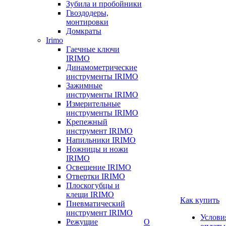
Зубила и пробойники
Гвоздодеры,
монтировки
Домкраты
Irimo
Гаечные ключи
IRIMO
Динамометрические
инструменты IRIMO
Зажимные
инструменты IRIMO
Измерительные
инструменты IRIMO
Крепежный
инструмент IRIMO
Напильники IRIMO
Ножницы и ножи
IRIMO
Освещение IRIMO
Отвертки IRIMO
Плоскогубцы и
клещи IRIMO
Как купить
Пневматический
инструмент IRIMO
Услови
Режущие
О