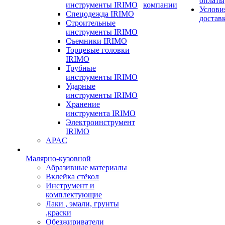
оплаты
инструменты IRIMO
компании
Услови
Спецодежда IRIMO
достав
Строительные
инструменты IRIMO
Съемники IRIMO
Торцевые головки
IRIMO
Трубные
инструменты IRIMO
Ударные
инструменты IRIMO
Хранение
инструмента IRIMO
Электроинструмент
IRIMO
APAC
Малярно-кузовной
Абразивные материалы
Вклейка стёкол
Инструмент и
комплектующие
Лаки , эмали, грунты
,краски
Обезжириватели