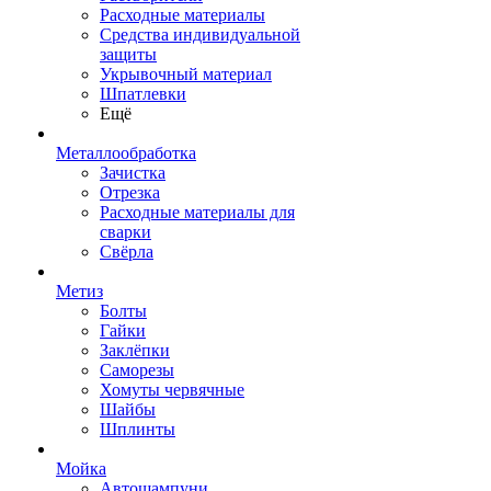
Расходные материалы
Средства индивидуальной
защиты
Укрывочный материал
Шпатлевки
Ещё
Металлообработка
Зачистка
Отрезка
Расходные материалы для
сварки
Свёрла
Метиз
Болты
Гайки
Заклёпки
Саморезы
Хомуты червячные
Шайбы
Шплинты
Мойка
Автошампуни