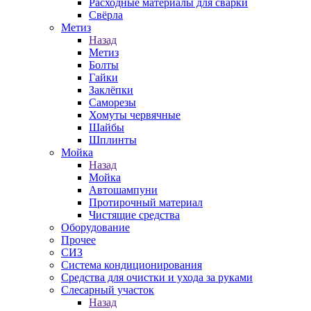
Расходные материалы для сварки
Свёрла
Метиз
Назад
Метиз
Болты
Гайки
Заклёпки
Саморезы
Хомуты червячные
Шайбы
Шплинты
Мойка
Назад
Мойка
Автошампуни
Протирочный материал
Чистящие средства
Оборудование
Прочее
СИЗ
Система кондиционирования
Средства для очистки и ухода за руками
Слесарный участок
Назад