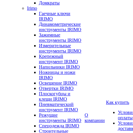
Домкраты
Irimo
Гаечные ключи
IRIMO
Динамометрические
инструменты IRIMO
Зажимные
инструменты IRIMO
Измерительные
инструменты IRIMO
Крепежный
инструмент IRIMO
Напильники IRIMO
Ножницы и ножи
IRIMO
Освещение IRIMO
Отвертки IRIMO
Плоскогубцы и
клещи IRIMO
Как купить
Пневматический
инструмент IRIMO
Услови
Режущие
О
оплаты
инструменты IRIMO
компании
Услови
Спецодежда IRIMO
достав
Строительные