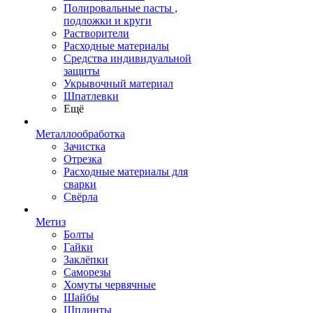
Полировальные пасты ,
подложки и круги
Растворители
Расходные материалы
Средства индивидуальной
защиты
Укрывочный материал
Шпатлевки
Ещё
Металлообработка
Зачистка
Отрезка
Расходные материалы для
сварки
Свёрла
Метиз
Болты
Гайки
Заклёпки
Саморезы
Хомуты червячные
Шайбы
Шплинты