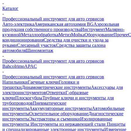
-
Каталог
-
Профессиональный инструмент для авто сервисов
Авто-электрика
Американская автохимия BG
Аэрозольная
продукция собственного производства
Инструмент
Малярно-
кузовной
Металлообработка
Метиз
Мойка
Оборудование
Прочее
кондиционирования
Средства для очистки и ухода за
руками
Слесарный участок
Средства защиты салона
автомобиля
Шиномонтаж
-
Профессиональный инструмент для авто сервисов
Bahco
Irimo
APAC
-
Профессиональный инструмент для авто сервисов
Напильники
Гаечные ключи
Головки и
трещотки
Динамометрические инструменты
Аксессуары для
электроинструментов
Отвертки
Г-образные
ключи
Плоскогубцы
Трубные ключи и инструменты для
трубопроводов
Пневматические
инструменты
Аккумуляторные инструменты
Автомобильные
инструменты
Осветительное оборудование
Диагностические
инструменты
Экстракторы и съемники
Изолированные
инструменты
Инструменты из нержавеющей стали
Пинцеты
и специализированные электронные инструменты
Измерение