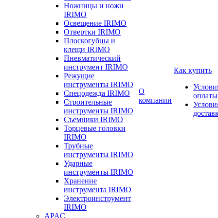
Ножницы и ножи
IRIMO
Освещение IRIMO
Отвертки IRIMO
Плоскогубцы и
клещи IRIMO
Пневматический
инструмент IRIMO
Как купить
Режущие
инструменты IRIMO
Услови
О
Спецодежда IRIMO
оплаты
компании
Строительные
Услови
инструменты IRIMO
достав
Съемники IRIMO
Торцевые головки
IRIMO
Трубные
инструменты IRIMO
Ударные
инструменты IRIMO
Хранение
инструмента IRIMO
Электроинструмент
IRIMO
APAC