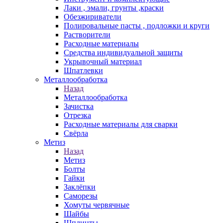
Лаки , эмали, грунты ,краски
Обезжириватели
Полировальные пасты , подложки и круги
Растворители
Расходные материалы
Средства индивидуальной защиты
Укрывочный материал
Шпатлевки
Металлообработка
Назад
Металлообработка
Зачистка
Отрезка
Расходные материалы для сварки
Свёрла
Метиз
Назад
Метиз
Болты
Гайки
Заклёпки
Саморезы
Хомуты червячные
Шайбы
Шплинты