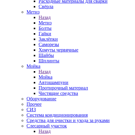
Расходные материалы для сварки
Свёрла
Метиз
Назад
Метиз
Болты
Гайки
Заклёпки
Саморезы
Хомуты червячные
Шайбы
Шплинты
Мойка
Назад
Мойка
Автошампуни
Протирочный материал
Чистящие средства
Оборудование
Прочее
СИЗ
Система кондиционирования
Средства для очистки и ухода за руками
Слесарный участок
Назад