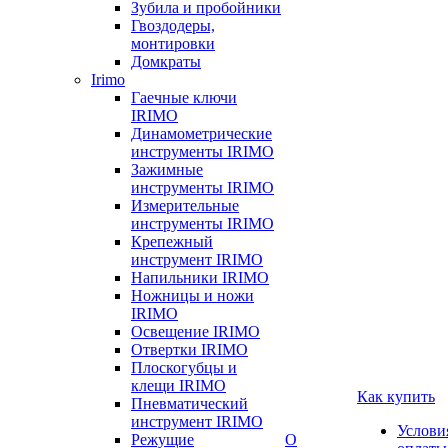
Зубила и пробойники
Гвоздодеры,
монтировки
Домкраты
Irimo
Гаечные ключи
IRIMO
Динамометрические
инструменты IRIMO
Зажимные
инструменты IRIMO
Измерительные
инструменты IRIMO
Крепежный
инструмент IRIMO
Напильники IRIMO
Ножницы и ножи
IRIMO
Освещение IRIMO
Отвертки IRIMO
Плоскогубцы и
клещи IRIMO
Как купить
Пневматический
инструмент IRIMO
Услови
Режущие
О