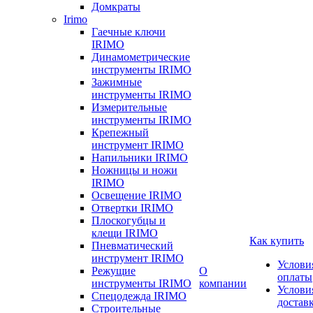
Домкраты
Irimo
Гаечные ключи
IRIMO
Динамометрические
инструменты IRIMO
Зажимные
инструменты IRIMO
Измерительные
инструменты IRIMO
Крепежный
инструмент IRIMO
Напильники IRIMO
Ножницы и ножи
IRIMO
Освещение IRIMO
Отвертки IRIMO
Плоскогубцы и
клещи IRIMO
Как купить
Пневматический
инструмент IRIMO
Услови
Режущие
О
оплаты
инструменты IRIMO
компании
Услови
Спецодежда IRIMO
достав
Строительные