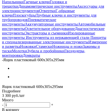
Напильники
Гаечные ключи
Головки и
трещотки
Динамометрические инструменты
Аксессуары для
электроинструментов
Отвертки
Г-образные
ключи
Плоскогубцы
Трубные ключи и инструменты для
трубопроводов
Пневматические
инструменты
Аккумуляторные инструменты
Автомобильные
инструменты
Осветительное оборудование
Диагностические
инструменты
Экстракторы и съемники
Изолированные
инструменты
Инструменты из нержавеющей стали
Пинцеты
и специализированные электронные инструменты
Измерение
и разметка
Ножовки
Стамески
Ножницы и ножи
Зажимы и
тиски
Молотки
Зубила и пробойники
Гвоздодеры,
монтировки
Домкраты
-
Ящик пластиковый 600x305x295мм
Ящик пластиковый 600x305x295мм
Подробнее
3 300
руб.
/шт
Много
-
+
В корзину