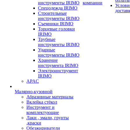
оплаты
инструменты IRIMO
компании
Услови
Спецодежда IRIMO
достав
Строительные
инструменты IRIMO
Съемники IRIMO
Торцевые головки
IRIMO
Трубные
инструменты IRIMO
Ударные
инструменты IRIMO
Хранение
инструмента IRIMO
Электроинструмент
IRIMO
APAC
Малярно-кузовной
Абразивные материалы
Вклейка стёкол
Инструмент и
комплектующие
Лаки , эмали, грунты
,краски
Обезжириватели