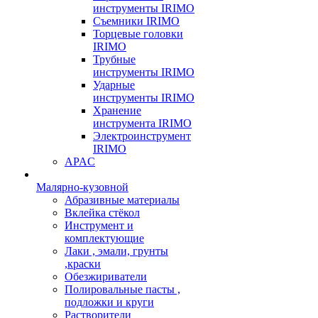
инструменты IRIMO
Съемники IRIMO
Торцевые головки
IRIMO
Трубные
инструменты IRIMO
Ударные
инструменты IRIMO
Хранение
инструмента IRIMO
Электроинструмент
IRIMO
APAC
Малярно-кузовной
Абразивные материалы
Вклейка стёкол
Инструмент и
комплектующие
Лаки , эмали, грунты
,краски
Обезжириватели
Полировальные пасты ,
подложки и круги
Растворители