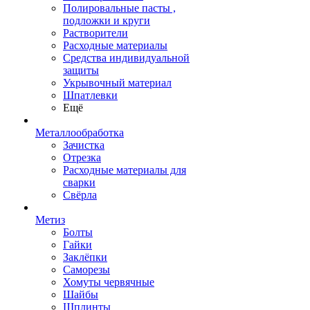
Полировальные пасты ,
подложки и круги
Растворители
Расходные материалы
Средства индивидуальной
защиты
Укрывочный материал
Шпатлевки
Ещё
Металлообработка
Зачистка
Отрезка
Расходные материалы для
сварки
Свёрла
Метиз
Болты
Гайки
Заклёпки
Саморезы
Хомуты червячные
Шайбы
Шплинты