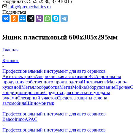
координаты: 55.552586, 37.910015
info@premechanics.ru
Поделиться
Ящик пластиковый 600x305x295мм
Главная
-
Каталог
-
Профессиональный инструмент для авто сервисов
Авто-электрика
Американская автохимия BG
Аэрозольная
продукция собственного производства
Инструмент
Малярно-
кузовной
Металлообработка
Метиз
Мойка
Оборудование
Прочее
кондиционирования
Средства для очистки и ухода за
руками
Слесарный участок
Средства защиты салона
автомобиля
Шиномонтаж
-
Профессиональный инструмент для авто сервисов
Bahco
Irimo
APAC
-
Профессиональный инструмент для авто сервисов