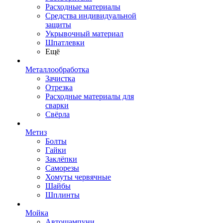
Расходные материалы
Средства индивидуальной
защиты
Укрывочный материал
Шпатлевки
Ещё
Металлообработка
Зачистка
Отрезка
Расходные материалы для
сварки
Свёрла
Метиз
Болты
Гайки
Заклёпки
Саморезы
Хомуты червячные
Шайбы
Шплинты
Мойка
Автошампуни