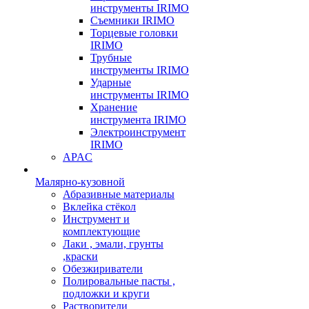
инструменты IRIMO
Съемники IRIMO
Торцевые головки
IRIMO
Трубные
инструменты IRIMO
Ударные
инструменты IRIMO
Хранение
инструмента IRIMO
Электроинструмент
IRIMO
APAC
Малярно-кузовной
Абразивные материалы
Вклейка стёкол
Инструмент и
комплектующие
Лаки , эмали, грунты
,краски
Обезжириватели
Полировальные пасты ,
подложки и круги
Растворители