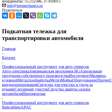
координаты: 55.552586, 37.910015
info@premechanics.ru
Поделиться
Подкатная тележка для
транспортировки автомобиля
Главная
-
Каталог
-
Профессиональный инструмент для авто сервисов
Авто-электрика
Американская автохимия BG
Аэрозольная
продукция собственного производства
Инструмент
Малярно-
кузовной
Металлообработка
Метиз
Мойка
Оборудование
Прочее
кондиционирования
Средства для очистки и ухода за
руками
Слесарный участок
Средства защиты салона
автомобиля
Шиномонтаж
-
Профессиональный инструмент для авто сервисов
Bahco
Irimo
APAC
-