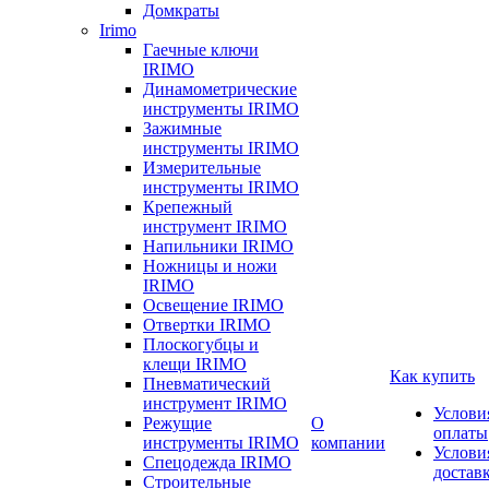
Домкраты
Irimo
Гаечные ключи
IRIMO
Динамометрические
инструменты IRIMO
Зажимные
инструменты IRIMO
Измерительные
инструменты IRIMO
Крепежный
инструмент IRIMO
Напильники IRIMO
Ножницы и ножи
IRIMO
Освещение IRIMO
Отвертки IRIMO
Плоскогубцы и
клещи IRIMO
Как купить
Пневматический
инструмент IRIMO
Услови
Режущие
О
оплаты
инструменты IRIMO
компании
Услови
Спецодежда IRIMO
достав
Строительные