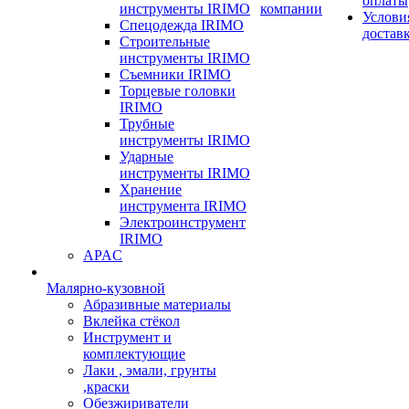
оплаты
инструменты IRIMO
компании
Услови
Спецодежда IRIMO
достав
Строительные
инструменты IRIMO
Съемники IRIMO
Торцевые головки
IRIMO
Трубные
инструменты IRIMO
Ударные
инструменты IRIMO
Хранение
инструмента IRIMO
Электроинструмент
IRIMO
APAC
Малярно-кузовной
Абразивные материалы
Вклейка стёкол
Инструмент и
комплектующие
Лаки , эмали, грунты
,краски
Обезжириватели