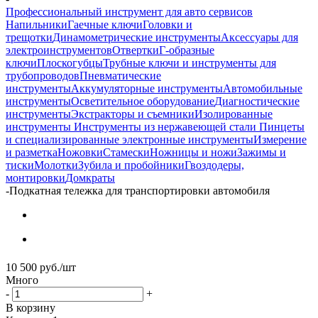
Профессиональный инструмент для авто сервисов
Напильники
Гаечные ключи
Головки и
трещотки
Динамометрические инструменты
Аксессуары для
электроинструментов
Отвертки
Г-образные
ключи
Плоскогубцы
Трубные ключи и инструменты для
трубопроводов
Пневматические
инструменты
Аккумуляторные инструменты
Автомобильные
инструменты
Осветительное оборудование
Диагностические
инструменты
Экстракторы и съемники
Изолированные
инструменты
Инструменты из нержавеющей стали
Пинцеты
и специализированные электронные инструменты
Измерение
и разметка
Ножовки
Стамески
Ножницы и ножи
Зажимы и
тиски
Молотки
Зубила и пробойники
Гвоздодеры,
монтировки
Домкраты
-
Подкатная тележка для транспортировки автомобиля
10 500
руб.
/шт
Много
-
+
В корзину