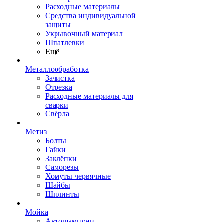
Расходные материалы
Средства индивидуальной
защиты
Укрывочный материал
Шпатлевки
Ещё
Металлообработка
Зачистка
Отрезка
Расходные материалы для
сварки
Свёрла
Метиз
Болты
Гайки
Заклёпки
Саморезы
Хомуты червячные
Шайбы
Шплинты
Мойка
Автошампуни