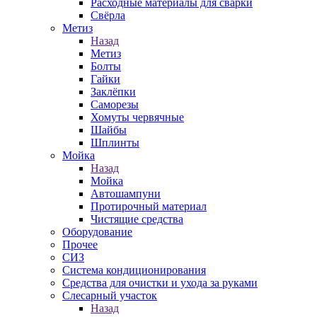
Расходные материалы для сварки
Свёрла
Метиз
Назад
Метиз
Болты
Гайки
Заклёпки
Саморезы
Хомуты червячные
Шайбы
Шплинты
Мойка
Назад
Мойка
Автошампуни
Протирочный материал
Чистящие средства
Оборудование
Прочее
СИЗ
Система кондиционирования
Средства для очистки и ухода за руками
Слесарный участок
Назад