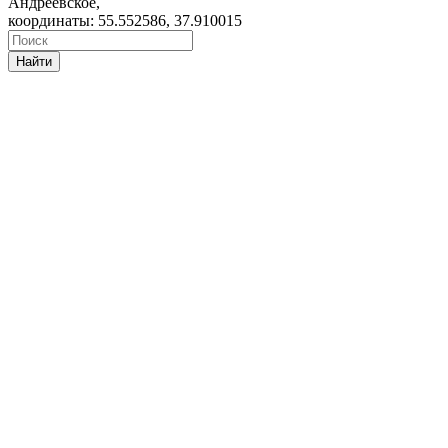
Андреевское,
координаты: 55.552586, 37.910015
Найти