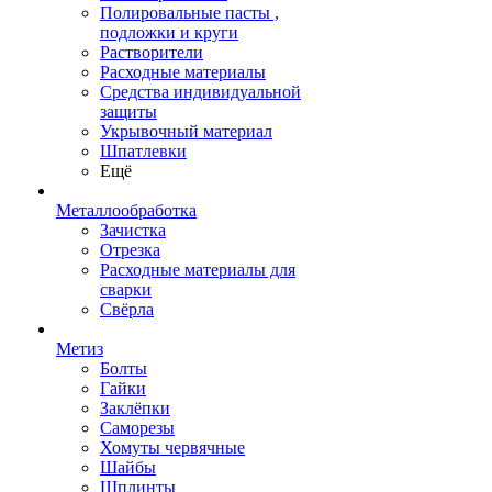
Полировальные пасты ,
подложки и круги
Растворители
Расходные материалы
Средства индивидуальной
защиты
Укрывочный материал
Шпатлевки
Ещё
Металлообработка
Зачистка
Отрезка
Расходные материалы для
сварки
Свёрла
Метиз
Болты
Гайки
Заклёпки
Саморезы
Хомуты червячные
Шайбы
Шплинты