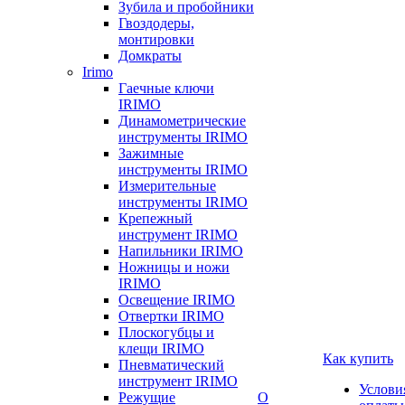
Зубила и пробойники
Гвоздодеры,
монтировки
Домкраты
Irimo
Гаечные ключи
IRIMO
Динамометрические
инструменты IRIMO
Зажимные
инструменты IRIMO
Измерительные
инструменты IRIMO
Крепежный
инструмент IRIMO
Напильники IRIMO
Ножницы и ножи
IRIMO
Освещение IRIMO
Отвертки IRIMO
Плоскогубцы и
клещи IRIMO
Как купить
Пневматический
инструмент IRIMO
Услови
Режущие
О