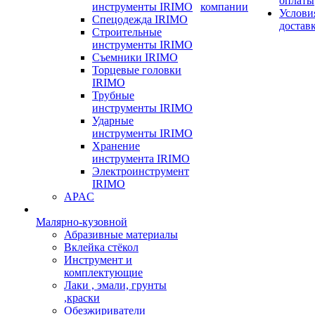
оплаты
инструменты IRIMO
компании
Услови
Спецодежда IRIMO
достав
Строительные
инструменты IRIMO
Съемники IRIMO
Торцевые головки
IRIMO
Трубные
инструменты IRIMO
Ударные
инструменты IRIMO
Хранение
инструмента IRIMO
Электроинструмент
IRIMO
APAC
Малярно-кузовной
Абразивные материалы
Вклейка стёкол
Инструмент и
комплектующие
Лаки , эмали, грунты
,краски
Обезжириватели