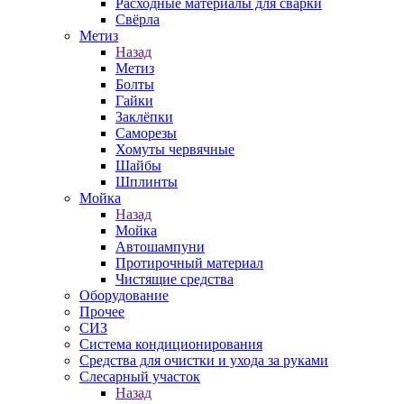
Расходные материалы для сварки
Свёрла
Метиз
Назад
Метиз
Болты
Гайки
Заклёпки
Саморезы
Хомуты червячные
Шайбы
Шплинты
Мойка
Назад
Мойка
Автошампуни
Протирочный материал
Чистящие средства
Оборудование
Прочее
СИЗ
Система кондиционирования
Средства для очистки и ухода за руками
Слесарный участок
Назад