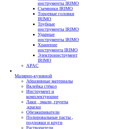
инструменты IRIMO
Съемники IRIMO
Торцевые головки
IRIMO
Трубные
инструменты IRIMO
Ударные
инструменты IRIMO
Хранение
инструмента IRIMO
Электроинструмент
IRIMO
APAC
Малярно-кузовной
Абразивные материалы
Вклейка стёкол
Инструмент и
комплектующие
Лаки , эмали, грунты
,краски
Обезжириватели
Полировальные пасты ,
подложки и круги
Растворители