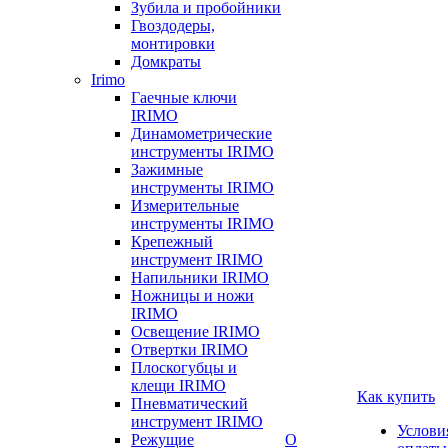
Зубила и пробойники
Гвоздодеры,
монтировки
Домкраты
Irimo
Гаечные ключи
IRIMO
Динамометрические
инструменты IRIMO
Зажимные
инструменты IRIMO
Измерительные
инструменты IRIMO
Крепежный
инструмент IRIMO
Напильники IRIMO
Ножницы и ножи
IRIMO
Освещение IRIMO
Отвертки IRIMO
Плоскогубцы и
клещи IRIMO
Как купить
Пневматический
инструмент IRIMO
Услови
Режущие
О