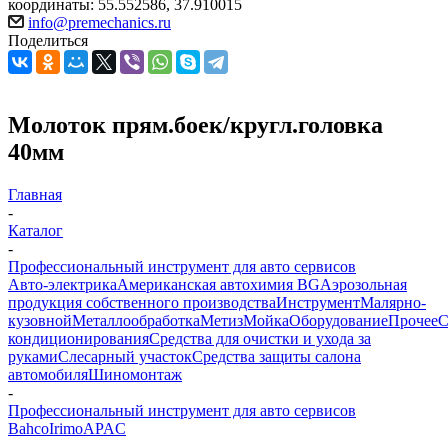
координаты: 55.552586, 37.910015
info@premechanics.ru
Поделиться
Молоток прям.боек/кругл.головка
40мм
Главная
-
Каталог
-
Профессиональный инструмент для авто сервисов
Авто-электрика
Американская автохимия BG
Аэрозольная
продукция собственного производства
Инструмент
Малярно-
кузовной
Металлообработка
Метиз
Мойка
Оборудование
Прочее
кондиционирования
Средства для очистки и ухода за
руками
Слесарный участок
Средства защиты салона
автомобиля
Шиномонтаж
-
Профессиональный инструмент для авто сервисов
Bahco
Irimo
APAC
-