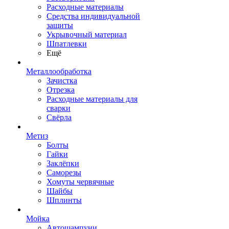
Расходные материалы
Средства индивидуальной
защиты
Укрывочный материал
Шпатлевки
Ещё
Металлообработка
Зачистка
Отрезка
Расходные материалы для
сварки
Свёрла
Метиз
Болты
Гайки
Заклёпки
Саморезы
Хомуты червячные
Шайбы
Шплинты
Мойка
Автошампуни