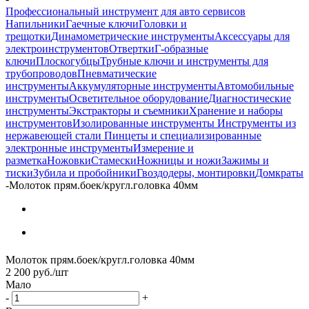
Профессиональный инструмент для авто сервисов
Напильники
Гаечные ключи
Головки и
трещотки
Динамометрические инструменты
Аксессуары для
электроинструментов
Отвертки
Г-образные
ключи
Плоскогубцы
Трубные ключи и инструменты для
трубопроводов
Пневматические
инструменты
Аккумуляторные инструменты
Автомобильные
инструменты
Осветительное оборудование
Диагностические
инструменты
Экстракторы и съемники
Хранение и наборы
инструментов
Изолированные инструменты
Инструменты из
нержавеющей стали
Пинцеты и специализированные
электронные инструменты
Измерение и
разметка
Ножовки
Стамески
Ножницы и ножи
Зажимы и
тиски
Зубила и пробойники
Гвоздодеры, монтировки
Домкраты
-
Молоток прям.боек/кругл.головка 40мм
Молоток прям.боек/кругл.головка 40мм
2 200
руб.
/шт
Мало
-
+