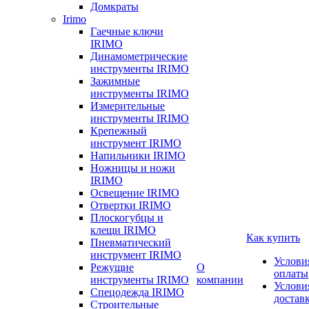
Домкраты
Irimo
Гаечные ключи
IRIMO
Динамометрические
инструменты IRIMO
Зажимные
инструменты IRIMO
Измерительные
инструменты IRIMO
Крепежный
инструмент IRIMO
Напильники IRIMO
Ножницы и ножи
IRIMO
Освещение IRIMO
Отвертки IRIMO
Плоскогубцы и
клещи IRIMO
Как купить
Пневматический
инструмент IRIMO
Услови
Режущие
О
оплаты
инструменты IRIMO
компании
Услови
Спецодежда IRIMO
достав
Строительные