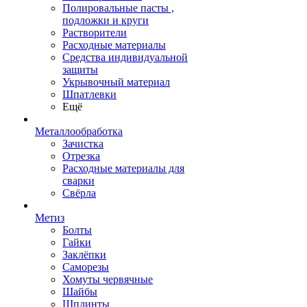
Полировальные пасты ,
подложки и круги
Растворители
Расходные материалы
Средства индивидуальной
защиты
Укрывочный материал
Шпатлевки
Ещё
Металлообработка
Зачистка
Отрезка
Расходные материалы для
сварки
Свёрла
Метиз
Болты
Гайки
Заклёпки
Саморезы
Хомуты червячные
Шайбы
Шплинты