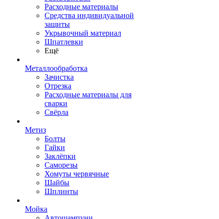
Расходные материалы
Средства индивидуальной
защиты
Укрывочный материал
Шпатлевки
Ещё
Металлообработка
Зачистка
Отрезка
Расходные материалы для
сварки
Свёрла
Метиз
Болты
Гайки
Заклёпки
Саморезы
Хомуты червячные
Шайбы
Шплинты
Мойка
Автошампуни