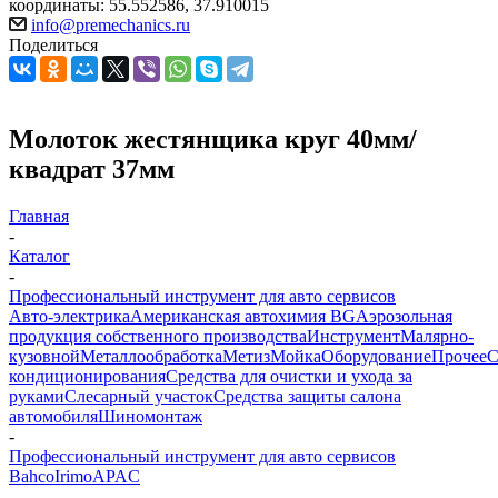
координаты: 55.552586, 37.910015
info@premechanics.ru
Поделиться
Молоток жестянщика круг 40мм/
квадрат 37мм
Главная
-
Каталог
-
Профессиональный инструмент для авто сервисов
Авто-электрика
Американская автохимия BG
Аэрозольная
продукция собственного производства
Инструмент
Малярно-
кузовной
Металлообработка
Метиз
Мойка
Оборудование
Прочее
кондиционирования
Средства для очистки и ухода за
руками
Слесарный участок
Средства защиты салона
автомобиля
Шиномонтаж
-
Профессиональный инструмент для авто сервисов
Bahco
Irimo
APAC
-