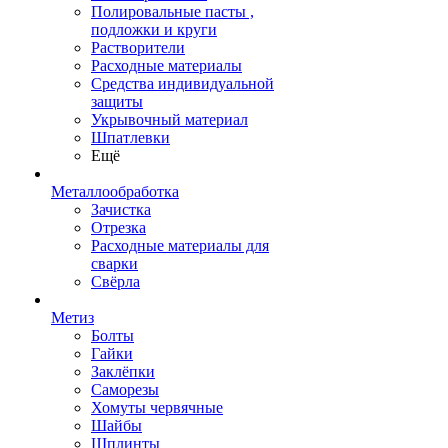
Полировальные пасты ,
подложки и круги
Растворители
Расходные материалы
Средства индивидуальной
защиты
Укрывочный материал
Шпатлевки
Ещё
Металлообработка
Зачистка
Отрезка
Расходные материалы для
сварки
Свёрла
Метиз
Болты
Гайки
Заклёпки
Саморезы
Хомуты червячные
Шайбы
Шплинты