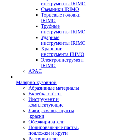
инструменты IRIMO
Съемники IRIMO
Торцевые головки
IRIMO
Трубные
инструменты IRIMO
Ударные
инструменты IRIMO
Хранение
инструмента IRIMO
Электроинструмент
IRIMO
APAC
Малярно-кузовной
Абразивные материалы
Вклейка стёкол
Инструмент и
комплектующие
Лаки , эмали, грунты
,краски
Обезжириватели
Полировальные пасты ,
подложки и круги
Растворители