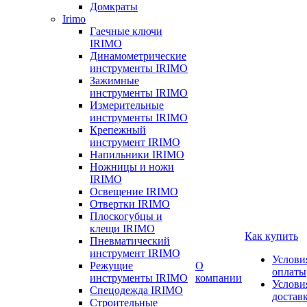
Домкраты
Irimo
Гаечные ключи
IRIMO
Динамометрические
инструменты IRIMO
Зажимные
инструменты IRIMO
Измерительные
инструменты IRIMO
Крепежный
инструмент IRIMO
Напильники IRIMO
Ножницы и ножи
IRIMO
Освещение IRIMO
Отвертки IRIMO
Плоскогубцы и
клещи IRIMO
Как купить
Пневматический
инструмент IRIMO
Услови
Режущие
О
оплаты
инструменты IRIMO
компании
Услови
Спецодежда IRIMO
достав
Строительные