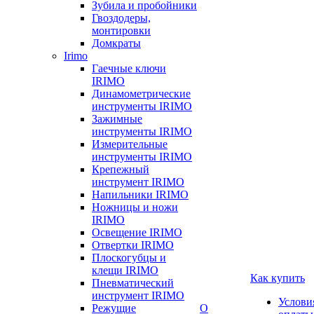
Зубила и пробойники
Гвоздодеры,
монтировки
Домкраты
Irimo
Гаечные ключи
IRIMO
Динамометрические
инструменты IRIMO
Зажимные
инструменты IRIMO
Измерительные
инструменты IRIMO
Крепежный
инструмент IRIMO
Напильники IRIMO
Ножницы и ножи
IRIMO
Освещение IRIMO
Отвертки IRIMO
Плоскогубцы и
клещи IRIMO
Как купить
Пневматический
инструмент IRIMO
Услови
Режущие
О