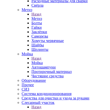
Расходные материалы для сварки
Свёрла
Метиз
Назад
Метиз
Болты
Гайки
Заклёпки
Саморезы
Хомуты червячные
Шайбы
Шплинты
Мойка
Назад
Мойка
Автошампуни
Протирочный материал
Чистящие средства
Оборудование
Прочее
СИЗ
Система кондиционирования
Средства для очистки и ухода за руками
Слесарный участок
Назад