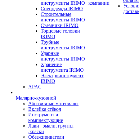
оплаты
инструменты IRIMO
компании
Услови
Спецодежда IRIMO
достав
Строительные
инструменты IRIMO
Съемники IRIMO
Торцевые головки
IRIMO
Трубные
инструменты IRIMO
Ударные
инструменты IRIMO
Хранение
инструмента IRIMO
Электроинструмент
IRIMO
APAC
Малярно-кузовной
Абразивные материалы
Вклейка стёкол
Инструмент и
комплектующие
Лаки , эмали, грунты
,краски
Обезжириватели