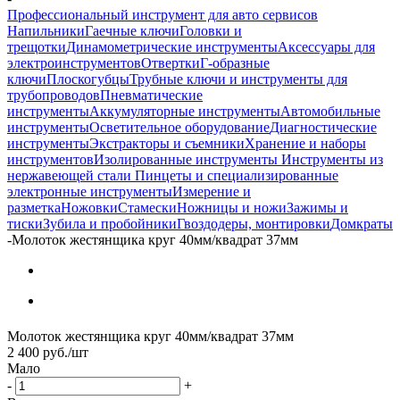
Профессиональный инструмент для авто сервисов
Напильники
Гаечные ключи
Головки и
трещотки
Динамометрические инструменты
Аксессуары для
электроинструментов
Отвертки
Г-образные
ключи
Плоскогубцы
Трубные ключи и инструменты для
трубопроводов
Пневматические
инструменты
Аккумуляторные инструменты
Автомобильные
инструменты
Осветительное оборудование
Диагностические
инструменты
Экстракторы и съемники
Хранение и наборы
инструментов
Изолированные инструменты
Инструменты из
нержавеющей стали
Пинцеты и специализированные
электронные инструменты
Измерение и
разметка
Ножовки
Стамески
Ножницы и ножи
Зажимы и
тиски
Зубила и пробойники
Гвоздодеры, монтировки
Домкраты
-
Молоток жестянщика круг 40мм/квадрат 37мм
Молоток жестянщика круг 40мм/квадрат 37мм
2 400
руб.
/шт
Мало
-
+