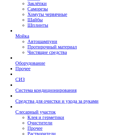
Заклёпки
Саморезы
Хомуты червячные
Шайбы
Шплинты
Мойка
Автошампуни
Протирочный материал
Чистящие средства
Оборудование
Прочее
СИЗ
Система кондиционирования
Средства для очистки и ухода за руками
Слесарный участок
Клея и герметики
Очистители
Прочее
Растворители