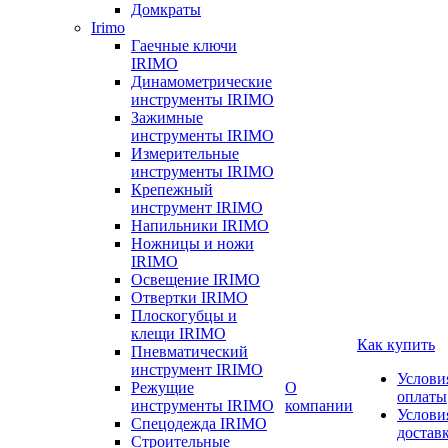
Домкраты
Irimo
Гаечные ключи
IRIMO
Динамометрические
инструменты IRIMO
Зажимные
инструменты IRIMO
Измерительные
инструменты IRIMO
Крепежный
инструмент IRIMO
Напильники IRIMO
Ножницы и ножи
IRIMO
Освещение IRIMO
Отвертки IRIMO
Плоскогубцы и
клещи IRIMO
Как купить
Пневматический
инструмент IRIMO
Услови
Режущие
О
оплаты
инструменты IRIMO
компании
Услови
Спецодежда IRIMO
достав
Строительные