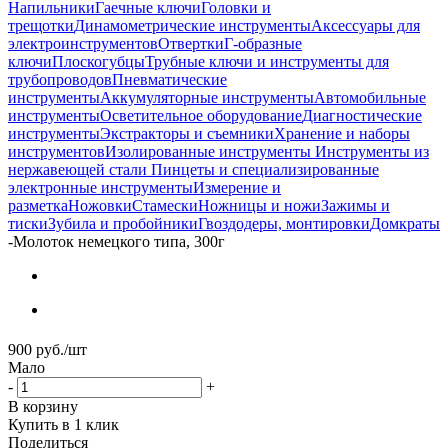
Напильники
Гаечные ключи
Головки и
трещотки
Динамометрические инструменты
Аксессуары для
электроинструментов
Отвертки
Г-образные
ключи
Плоскогубцы
Трубные ключи и инструменты для
трубопроводов
Пневматические
инструменты
Аккумуляторные инструменты
Автомобильные
инструменты
Осветительное оборудование
Диагностические
инструменты
Экстракторы и съемники
Хранение и наборы
инструментов
Изолированные инструменты
Инструменты из
нержавеющей стали
Пинцеты и специализированные
электронные инструменты
Измерение и
разметка
Ножовки
Стамески
Ножницы и ножи
Зажимы и
тиски
Зубила и пробойники
Гвоздодеры, монтировки
Домкраты
-
Молоток немецкого типа, 300г
900
руб.
/шт
Мало
-
+
В корзину
Купить в 1 клик
Поделиться