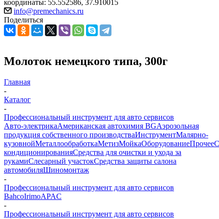
координаты: 55.552586, 37.910015
info@premechanics.ru
Поделиться
Молоток немецкого типа, 300г
Главная
-
Каталог
-
Профессиональный инструмент для авто сервисов
Авто-электрика
Американская автохимия BG
Аэрозольная
продукция собственного производства
Инструмент
Малярно-
кузовной
Металлообработка
Метиз
Мойка
Оборудование
Прочее
кондиционирования
Средства для очистки и ухода за
руками
Слесарный участок
Средства защиты салона
автомобиля
Шиномонтаж
-
Профессиональный инструмент для авто сервисов
Bahco
Irimo
APAC
-
Профессиональный инструмент для авто сервисов