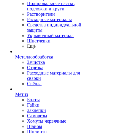
Полировальные пасты ,
подложки и круги
Растворители
Расходные материалы
Средства индивидуальной
защиты
Укрывочный материал
Шпатлевки
Ещё
Металлообработка
Зачистка
Отрезка
Расходные материалы для
сварки
Свёрла
Метиз
Болты
Гайки
Заклёпки
Саморезы
Хомуты червячные
Шайбы
Шплинты