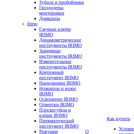
Зубила и пробойники
Гвоздодеры,
монтировки
Домкраты
Irimo
Гаечные ключи
IRIMO
Динамометрические
инструменты IRIMO
Зажимные
инструменты IRIMO
Измерительные
инструменты IRIMO
Крепежный
инструмент IRIMO
Напильники IRIMO
Ножницы и ножи
IRIMO
Освещение IRIMO
Отвертки IRIMO
Плоскогубцы и
клещи IRIMO
Как купить
Пневматический
инструмент IRIMO
Услови
Режущие
О