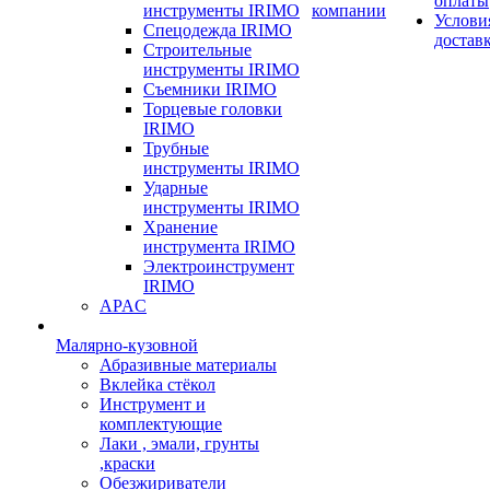
оплаты
инструменты IRIMO
компании
Услови
Спецодежда IRIMO
достав
Строительные
инструменты IRIMO
Съемники IRIMO
Торцевые головки
IRIMO
Трубные
инструменты IRIMO
Ударные
инструменты IRIMO
Хранение
инструмента IRIMO
Электроинструмент
IRIMO
APAC
Малярно-кузовной
Абразивные материалы
Вклейка стёкол
Инструмент и
комплектующие
Лаки , эмали, грунты
,краски
Обезжириватели