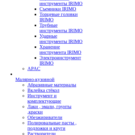
инструменты IRIMO
Съемники IRIMO
Торцевые головки
IRIMO
Трубные
инструменты IRIMO
Ударные
инструменты IRIMO
Хранение
инструмента IRIMO
Электроинструмент
IRIMO
APAC
Малярно-кузовной
Абразивные материалы
Вклейка стёкол
Инструмент и
комплектующие
Лаки , эмали, грунты
,краски
Обезжириватели
Полировальные пасты ,
подложки и круги
Растворители