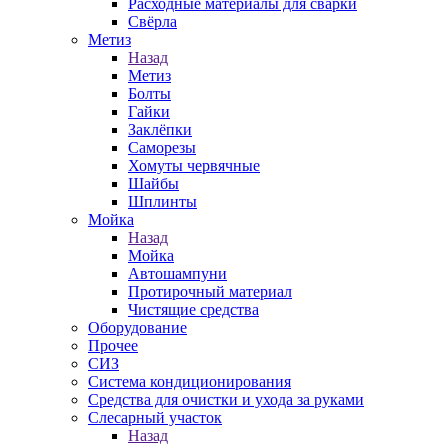
Расходные материалы для сварки
Свёрла
Метиз
Назад
Метиз
Болты
Гайки
Заклёпки
Саморезы
Хомуты червячные
Шайбы
Шплинты
Мойка
Назад
Мойка
Автошампуни
Протирочный материал
Чистящие средства
Оборудование
Прочее
СИЗ
Система кондиционирования
Средства для очистки и ухода за руками
Слесарный участок
Назад