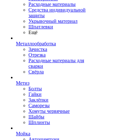
Расходные материалы
Средства индивидуальной
защиты
Укрывочный материал
Шпатлевки
Ещё
Металлообработка
Зачистка
Отрезка
Расходные материалы для
сварки
Свёрла
Метиз
Болты
Гайки
Заклёпки
Саморезы
Хомуты червячные
Шайбы
Шплинты
Мойка
Автошампуни