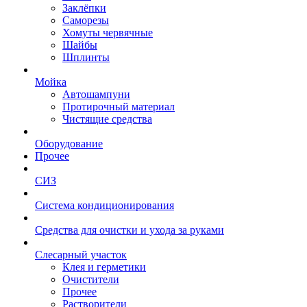
Заклёпки
Саморезы
Хомуты червячные
Шайбы
Шплинты
Мойка
Автошампуни
Протирочный материал
Чистящие средства
Оборудование
Прочее
СИЗ
Система кондиционирования
Средства для очистки и ухода за руками
Слесарный участок
Клея и герметики
Очистители
Прочее
Растворители