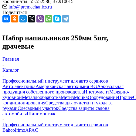
координаты: 55.552586, 37.910015
info@premechanics.ru
Поделиться
Набор напильников 250мм 5шт,
драчевые
Главная
-
Каталог
-
Профессиональный инструмент для авто сервисов
Авто-электрика
Американская автохимия BG
Аэрозольная
продукция собственного производства
Инструмент
Малярно-
кузовной
Металлообработка
Метиз
Мойка
Оборудование
Прочее
кондиционирования
Средства для очистки и ухода за
руками
Слесарный участок
Средства защиты салона
автомобиля
Шиномонтаж
-
Профессиональный инструмент для авто сервисов
Bahco
Irimo
APAC
-