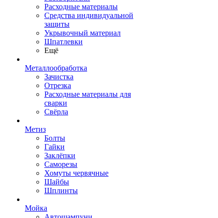
Расходные материалы
Средства индивидуальной
защиты
Укрывочный материал
Шпатлевки
Ещё
Металлообработка
Зачистка
Отрезка
Расходные материалы для
сварки
Свёрла
Метиз
Болты
Гайки
Заклёпки
Саморезы
Хомуты червячные
Шайбы
Шплинты
Мойка
Автошампуни