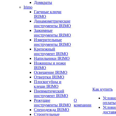
Домкраты
Irimo
Гаечные ключи
IRIMO
Динамометрические
инструменты IRIMO
Зажимные
инструменты IRIMO
Измерительные
инструменты IRIMO
Крепежный
инструмент IRIMO
Напильники IRIMO
Ножницы и ножи
IRIMO
Освещение IRIMO
Отвертки IRIMO
Плоскогубцы и
клещи IRIMO
Как купить
Пневматический
инструмент IRIMO
Услови
Режущие
О
оплаты
инструменты IRIMO
компании
Услови
Спецодежда IRIMO
достав
Строительные