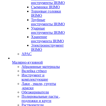
инструменты IRIMO
Съемники IRIMO
Торцевые головки
IRIMO
Трубные
инструменты IRIMO
Ударные
инструменты IRIMO
Хранение
инструмента IRIMO
Электроинструмент
IRIMO
APAC
Малярно-кузовной
Абразивные материалы
Вклейка стёкол
Инструмент и
комплектующие
Лаки , эмали, грунты
,краски
Обезжириватели
Полировальные пасты ,
подложки и круги
Растворители