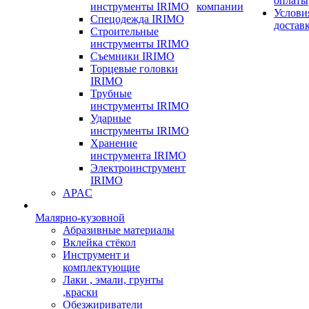
оплаты
инструменты IRIMO
компании
Услови
Спецодежда IRIMO
достав
Строительные
инструменты IRIMO
Съемники IRIMO
Торцевые головки
IRIMO
Трубные
инструменты IRIMO
Ударные
инструменты IRIMO
Хранение
инструмента IRIMO
Электроинструмент
IRIMO
APAC
Малярно-кузовной
Абразивные материалы
Вклейка стёкол
Инструмент и
комплектующие
Лаки , эмали, грунты
,краски
Обезжириватели