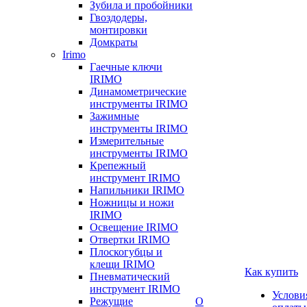
Зубила и пробойники
Гвоздодеры,
монтировки
Домкраты
Irimo
Гаечные ключи
IRIMO
Динамометрические
инструменты IRIMO
Зажимные
инструменты IRIMO
Измерительные
инструменты IRIMO
Крепежный
инструмент IRIMO
Напильники IRIMO
Ножницы и ножи
IRIMO
Освещение IRIMO
Отвертки IRIMO
Плоскогубцы и
клещи IRIMO
Как купить
Пневматический
инструмент IRIMO
Услови
Режущие
О