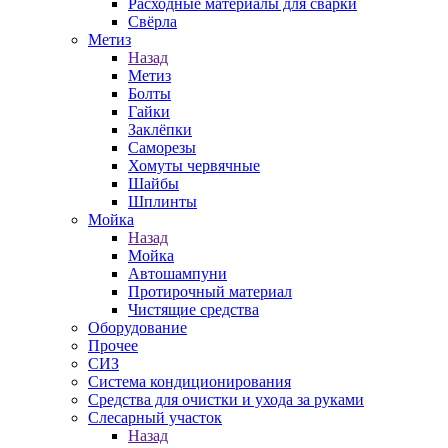
Расходные материалы для сварки
Свёрла
Метиз
Назад
Метиз
Болты
Гайки
Заклёпки
Саморезы
Хомуты червячные
Шайбы
Шплинты
Мойка
Назад
Мойка
Автошампуни
Протирочный материал
Чистящие средства
Оборудование
Прочее
СИЗ
Система кондиционирования
Средства для очистки и ухода за руками
Слесарный участок
Назад