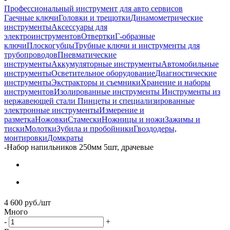
Профессиональный инструмент для авто сервисов
Гаечные ключи
Головки и трещотки
Динамометрические
инструменты
Аксессуары для
электроинструментов
Отвертки
Г-образные
ключи
Плоскогубцы
Трубные ключи и инструменты для
трубопроводов
Пневматические
инструменты
Аккумуляторные инструменты
Автомобильные
инструменты
Осветительное оборудование
Диагностические
инструменты
Экстракторы и съемники
Хранение и наборы
инструментов
Изолированные инструменты
Инструменты из
нержавеющей стали
Пинцеты и специализированные
электронные инструменты
Измерение и
разметка
Ножовки
Стамески
Ножницы и ножи
Зажимы и
тиски
Молотки
Зубила и пробойники
Гвоздодеры,
монтировки
Домкраты
-
Набор напильников 250мм 5шт, драчевые
4 600
руб.
/шт
Много
-
+