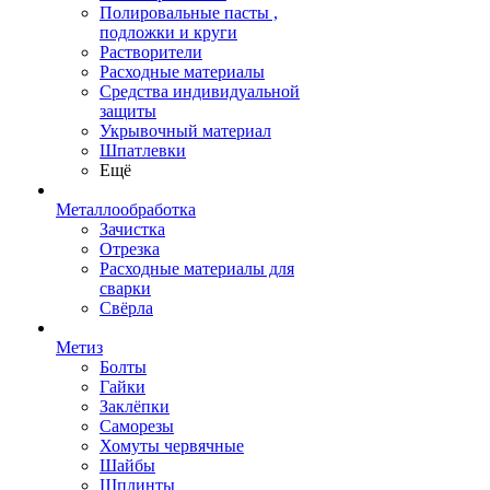
Полировальные пасты ,
подложки и круги
Растворители
Расходные материалы
Средства индивидуальной
защиты
Укрывочный материал
Шпатлевки
Ещё
Металлообработка
Зачистка
Отрезка
Расходные материалы для
сварки
Свёрла
Метиз
Болты
Гайки
Заклёпки
Саморезы
Хомуты червячные
Шайбы
Шплинты