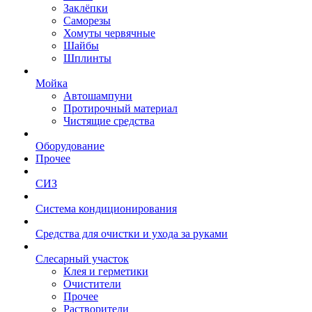
Заклёпки
Саморезы
Хомуты червячные
Шайбы
Шплинты
Мойка
Автошампуни
Протирочный материал
Чистящие средства
Оборудование
Прочее
СИЗ
Система кондиционирования
Средства для очистки и ухода за руками
Слесарный участок
Клея и герметики
Очистители
Прочее
Растворители