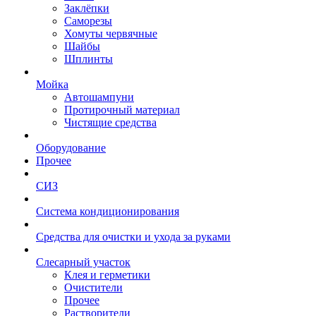
Заклёпки
Саморезы
Хомуты червячные
Шайбы
Шплинты
Мойка
Автошампуни
Протирочный материал
Чистящие средства
Оборудование
Прочее
СИЗ
Система кондиционирования
Средства для очистки и ухода за руками
Слесарный участок
Клея и герметики
Очистители
Прочее
Растворители