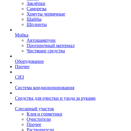
Заклёпки
Саморезы
Хомуты червячные
Шайбы
Шплинты
Мойка
Автошампуни
Протирочный материал
Чистящие средства
Оборудование
Прочее
СИЗ
Система кондиционирования
Средства для очистки и ухода за руками
Слесарный участок
Клея и герметики
Очистители
Прочее
Растворители