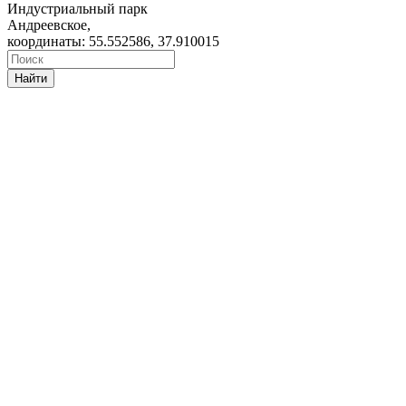
Индустриальный парк
Андреевское,
координаты: 55.552586, 37.910015
Найти