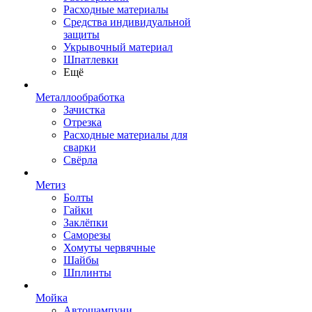
Расходные материалы
Средства индивидуальной
защиты
Укрывочный материал
Шпатлевки
Ещё
Металлообработка
Зачистка
Отрезка
Расходные материалы для
сварки
Свёрла
Метиз
Болты
Гайки
Заклёпки
Саморезы
Хомуты червячные
Шайбы
Шплинты
Мойка
Автошампуни