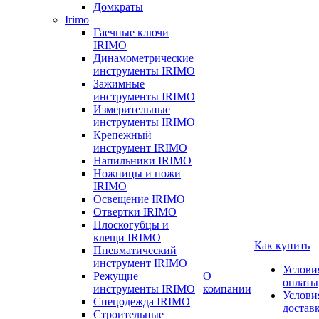
Домкраты
Irimo
Гаечные ключи
IRIMO
Динамометрические
инструменты IRIMO
Зажимные
инструменты IRIMO
Измерительные
инструменты IRIMO
Крепежный
инструмент IRIMO
Напильники IRIMO
Ножницы и ножи
IRIMO
Освещение IRIMO
Отвертки IRIMO
Плоскогубцы и
клещи IRIMO
Как купить
Пневматический
инструмент IRIMO
Услови
Режущие
О
оплаты
инструменты IRIMO
компании
Услови
Спецодежда IRIMO
достав
Строительные