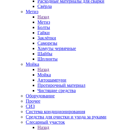
Расходные материалы для сварки
Свёрла
Метиз
Назад
Метиз
Болты
Гайки
Заклёпки
Саморезы
Хомуты червячные
Шайбы
Шплинты
Мойка
Назад
Мойка
Автошампуни
Протирочный материал
Чистящие средства
Оборудование
Прочее
СИЗ
Система кондиционирования
Средства для очистки и ухода за руками
Слесарный участок
Назад