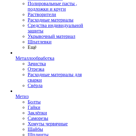
Полировальные пасты ,
подложки и круги
Растворители
Расходные материалы
Средства индивидуальной
защиты
Укрывочный материал
Шпатлевки
Ещё
Металлообработка
Зачистка
Отрезка
Расходные материалы для
сварки
Свёрла
Метиз
Болты
Гайки
Заклёпки
Саморезы
Хомуты червячные
Шайбы
Шплинты