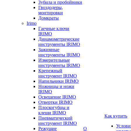
Зубила и пробойники
Гвоздодеры,
монтировки
Домкраты
Irimo
Гаечные ключи
IRIMO
Динамометрические
инструменты IRIMO
Зажимные
инструменты IRIMO
Измерительные
инструменты IRIMO
Крепежный
инструмент IRIMO
Напильники IRIMO
Ножницы и ножи
IRIMO
Освещение IRIMO
Отвертки IRIMO
Плоскогубцы и
клещи IRIMO
Как купить
Пневматический
инструмент IRIMO
Услови
Режущие
О