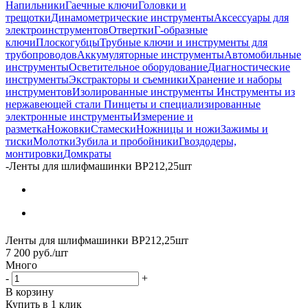
Напильники
Гаечные ключи
Головки и
трещотки
Динамометрические инструменты
Аксессуары для
электроинструментов
Отвертки
Г-образные
ключи
Плоскогубцы
Трубные ключи и инструменты для
трубопроводов
Аккумуляторные инструменты
Автомобильные
инструменты
Осветительное оборудование
Диагностические
инструменты
Экстракторы и съемники
Хранение и наборы
инструментов
Изолированные инструменты
Инструменты из
нержавеющей стали
Пинцеты и специализированные
электронные инструменты
Измерение и
разметка
Ножовки
Стамески
Ножницы и ножи
Зажимы и
тиски
Молотки
Зубила и пробойники
Гвоздодеры,
монтировки
Домкраты
-
Ленты для шлифмашинки BP212,25шт
Ленты для шлифмашинки BP212,25шт
7 200
руб.
/шт
Много
-
+
В корзину
Купить в 1 клик