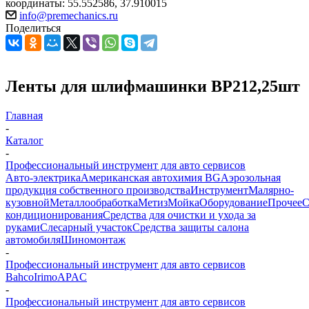
координаты: 55.552586, 37.910015
info@premechanics.ru
Поделиться
Ленты для шлифмашинки BP212,25шт
Главная
-
Каталог
-
Профессиональный инструмент для авто сервисов
Авто-электрика
Американская автохимия BG
Аэрозольная
продукция собственного производства
Инструмент
Малярно-
кузовной
Металлообработка
Метиз
Мойка
Оборудование
Прочее
кондиционирования
Средства для очистки и ухода за
руками
Слесарный участок
Средства защиты салона
автомобиля
Шиномонтаж
-
Профессиональный инструмент для авто сервисов
Bahco
Irimo
APAC
-
Профессиональный инструмент для авто сервисов