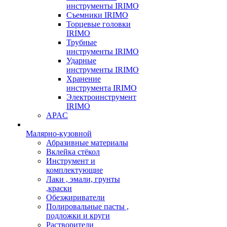
инструменты IRIMO
Съемники IRIMO
Торцевые головки
IRIMO
Трубные
инструменты IRIMO
Ударные
инструменты IRIMO
Хранение
инструмента IRIMO
Электроинструмент
IRIMO
APAC
Малярно-кузовной
Абразивные материалы
Вклейка стёкол
Инструмент и
комплектующие
Лаки , эмали, грунты
,краски
Обезжириватели
Полировальные пасты ,
подложки и круги
Растворители