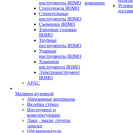
оплаты
инструменты IRIMO
компании
Услови
Спецодежда IRIMO
достав
Строительные
инструменты IRIMO
Съемники IRIMO
Торцевые головки
IRIMO
Трубные
инструменты IRIMO
Ударные
инструменты IRIMO
Хранение
инструмента IRIMO
Электроинструмент
IRIMO
APAC
Малярно-кузовной
Абразивные материалы
Вклейка стёкол
Инструмент и
комплектующие
Лаки , эмали, грунты
,краски
Обезжириватели