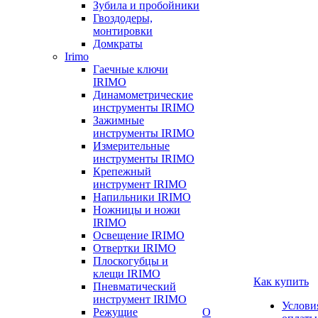
Зубила и пробойники
Гвоздодеры,
монтировки
Домкраты
Irimo
Гаечные ключи
IRIMO
Динамометрические
инструменты IRIMO
Зажимные
инструменты IRIMO
Измерительные
инструменты IRIMO
Крепежный
инструмент IRIMO
Напильники IRIMO
Ножницы и ножи
IRIMO
Освещение IRIMO
Отвертки IRIMO
Плоскогубцы и
клещи IRIMO
Как купить
Пневматический
инструмент IRIMO
Услови
Режущие
О