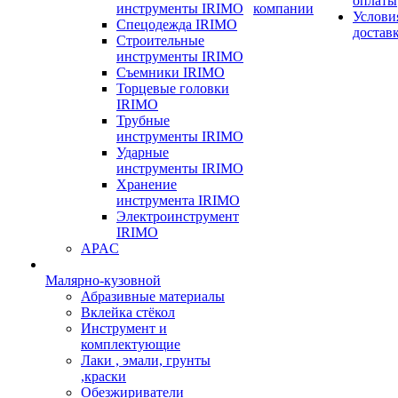
оплаты
инструменты IRIMO
компании
Услови
Спецодежда IRIMO
достав
Строительные
инструменты IRIMO
Съемники IRIMO
Торцевые головки
IRIMO
Трубные
инструменты IRIMO
Ударные
инструменты IRIMO
Хранение
инструмента IRIMO
Электроинструмент
IRIMO
APAC
Малярно-кузовной
Абразивные материалы
Вклейка стёкол
Инструмент и
комплектующие
Лаки , эмали, грунты
,краски
Обезжириватели