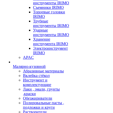
инструменты IRIMO
Съемники IRIMO
Торцевые головки
IRIMO
Трубные
инструменты IRIMO
Ударные
инструменты IRIMO
Хранение
инструмента IRIMO
Электроинструмент
IRIMO
APAC
Малярно-кузовной
Абразивные материалы
Вклейка стёкол
Инструмент и
комплектующие
Лаки , эмали, грунты
,краски
Обезжириватели
Полировальные пасты ,
подложки и круги
Растворители