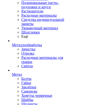
Полировальные пасты ,
подложки и круги
Растворители
Расходные материалы
Средства индивидуальной
защиты
Укрывочный материал
Шпатлевки
Ещё
Металлообработка
Зачистка
Отрезка
Расходные материалы для
сварки
Свёрла
Метиз
Болты
Гайки
Заклёпки
Саморезы
Хомуты червячные
Шайбы
Шплинты