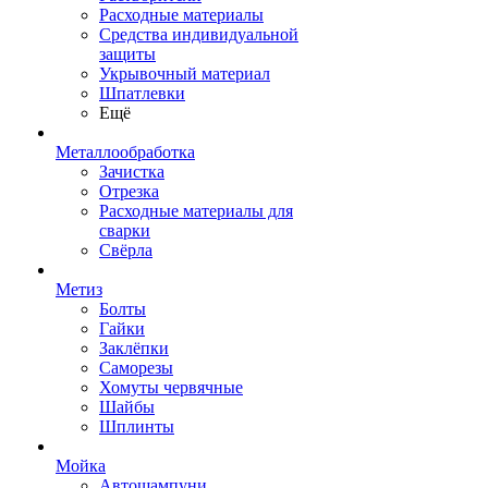
Расходные материалы
Средства индивидуальной
защиты
Укрывочный материал
Шпатлевки
Ещё
Металлообработка
Зачистка
Отрезка
Расходные материалы для
сварки
Свёрла
Метиз
Болты
Гайки
Заклёпки
Саморезы
Хомуты червячные
Шайбы
Шплинты
Мойка
Автошампуни