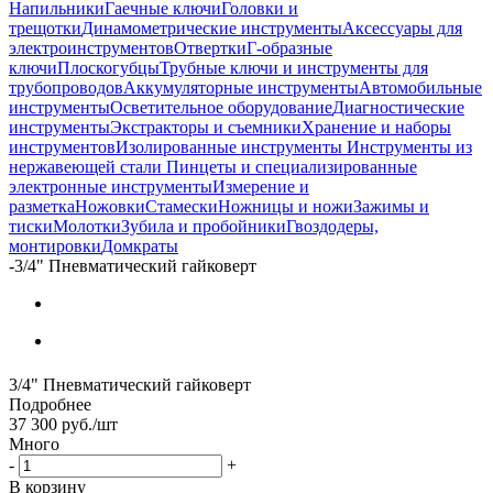
Напильники
Гаечные ключи
Головки и
трещотки
Динамометрические инструменты
Аксессуары для
электроинструментов
Отвертки
Г-образные
ключи
Плоскогубцы
Трубные ключи и инструменты для
трубопроводов
Аккумуляторные инструменты
Автомобильные
инструменты
Осветительное оборудование
Диагностические
инструменты
Экстракторы и съемники
Хранение и наборы
инструментов
Изолированные инструменты
Инструменты из
нержавеющей стали
Пинцеты и специализированные
электронные инструменты
Измерение и
разметка
Ножовки
Стамески
Ножницы и ножи
Зажимы и
тиски
Молотки
Зубила и пробойники
Гвоздодеры,
монтировки
Домкраты
-
3/4" Пневматический гайковерт
3/4" Пневматический гайковерт
Подробнее
37 300
руб.
/шт
Много
-
+
В корзину