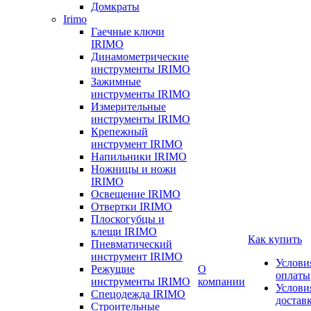
Домкраты
Irimo
Гаечные ключи
IRIMO
Динамометрические
инструменты IRIMO
Зажимные
инструменты IRIMO
Измерительные
инструменты IRIMO
Крепежный
инструмент IRIMO
Напильники IRIMO
Ножницы и ножи
IRIMO
Освещение IRIMO
Отвертки IRIMO
Плоскогубцы и
клещи IRIMO
Как купить
Пневматический
инструмент IRIMO
Услови
Режущие
О
оплаты
инструменты IRIMO
компании
Услови
Спецодежда IRIMO
достав
Строительные