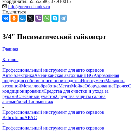
координаты: 55.552586, 37.910015
info@premechanics.ru
Поделиться
3/4" Пневматический гайковерт
Главная
-
Каталог
-
Профессиональный инструмент для авто сервисов
Авто-электрика
Американская автохимия BG
Аэрозольная
продукция собственного производства
Инструмент
Малярно-
кузовной
Металлообработка
Метиз
Мойка
Оборудование
Прочее
кондиционирования
Средства для очистки и ухода за
руками
Слесарный участок
Средства защиты салона
автомобиля
Шиномонтаж
-
Профессиональный инструмент для авто сервисов
Bahco
Irimo
APAC
-
Профессиональный инструмент для авто сервисов