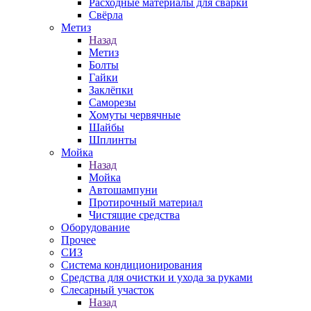
Расходные материалы для сварки
Свёрла
Метиз
Назад
Метиз
Болты
Гайки
Заклёпки
Саморезы
Хомуты червячные
Шайбы
Шплинты
Мойка
Назад
Мойка
Автошампуни
Протирочный материал
Чистящие средства
Оборудование
Прочее
СИЗ
Система кондиционирования
Средства для очистки и ухода за руками
Слесарный участок
Назад