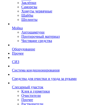
Заклёпки
Саморезы
Хомуты червячные
Шайбы
Шплинты
Мойка
Автошампуни
Протирочный материал
Чистящие средства
Оборудование
Прочее
СИЗ
Система кондиционирования
Средства для очистки и ухода за руками
Слесарный участок
Клея и герметики
Очистители
Прочее
Растворители