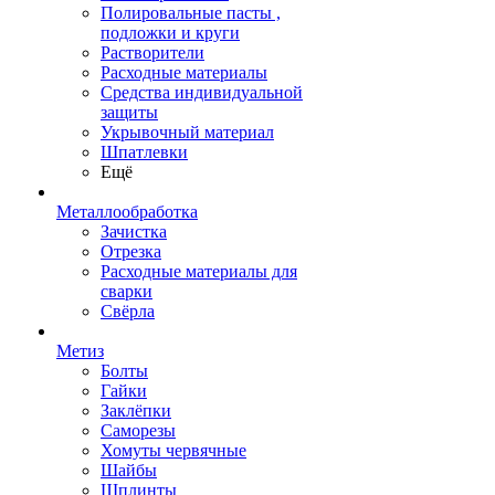
Полировальные пасты ,
подложки и круги
Растворители
Расходные материалы
Средства индивидуальной
защиты
Укрывочный материал
Шпатлевки
Ещё
Металлообработка
Зачистка
Отрезка
Расходные материалы для
сварки
Свёрла
Метиз
Болты
Гайки
Заклёпки
Саморезы
Хомуты червячные
Шайбы
Шплинты