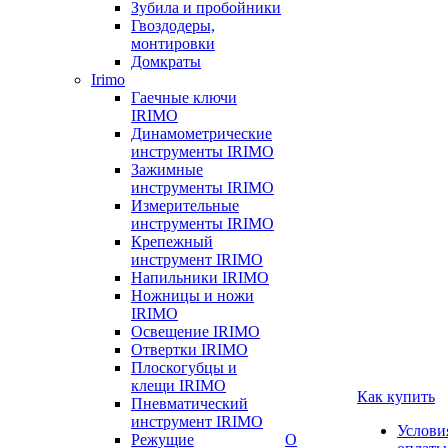
Зубила и пробойники
Гвоздодеры,
монтировки
Домкраты
Irimo
Гаечные ключи
IRIMO
Динамометрические
инструменты IRIMO
Зажимные
инструменты IRIMO
Измерительные
инструменты IRIMO
Крепежный
инструмент IRIMO
Напильники IRIMO
Ножницы и ножи
IRIMO
Освещение IRIMO
Отвертки IRIMO
Плоскогубцы и
клещи IRIMO
Как купить
Пневматический
инструмент IRIMO
Услови
Режущие
О