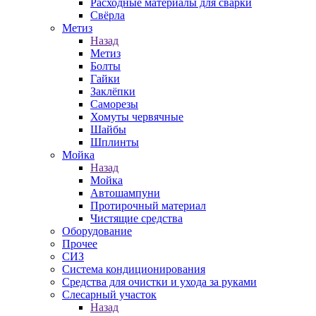
Расходные материалы для сварки
Свёрла
Метиз
Назад
Метиз
Болты
Гайки
Заклёпки
Саморезы
Хомуты червячные
Шайбы
Шплинты
Мойка
Назад
Мойка
Автошампуни
Протирочный материал
Чистящие средства
Оборудование
Прочее
СИЗ
Система кондиционирования
Средства для очистки и ухода за руками
Слесарный участок
Назад