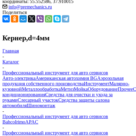
координаты: 55.552586, 37.910015
info@premechanics.ru
Поделиться
Кернер,d=4мм
Главная
-
Каталог
-
Профессиональный инструмент для авто сервисов
Авто-электрика
Американская автохимия BG
Аэрозольная
продукция собственного производства
Инструмент
Малярно-
кузовной
Металлообработка
Метиз
Мойка
Оборудование
Прочее
кондиционирования
Средства для очистки и ухода за
руками
Слесарный участок
Средства защиты салона
автомобиля
Шиномонтаж
-
Профессиональный инструмент для авто сервисов
Bahco
Irimo
APAC
-
Профессиональный инструмент для авто сервисов