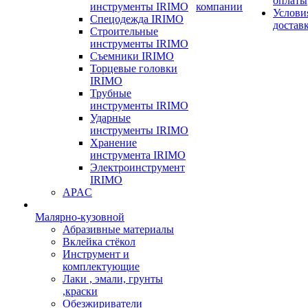
оплаты
инструменты IRIMO
компании
Услови
Спецодежда IRIMO
достав
Строительные
инструменты IRIMO
Съемники IRIMO
Торцевые головки
IRIMO
Трубные
инструменты IRIMO
Ударные
инструменты IRIMO
Хранение
инструмента IRIMO
Электроинструмент
IRIMO
APAC
Малярно-кузовной
Абразивные материалы
Вклейка стёкол
Инструмент и
комплектующие
Лаки , эмали, грунты
,краски
Обезжириватели