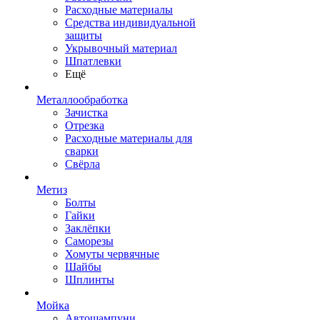
Расходные материалы
Средства индивидуальной
защиты
Укрывочный материал
Шпатлевки
Ещё
Металлообработка
Зачистка
Отрезка
Расходные материалы для
сварки
Свёрла
Метиз
Болты
Гайки
Заклёпки
Саморезы
Хомуты червячные
Шайбы
Шплинты
Мойка
Автошампуни