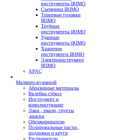
инструменты IRIMO
Съемники IRIMO
Торцевые головки
IRIMO
Трубные
инструменты IRIMO
Ударные
инструменты IRIMO
Хранение
инструмента IRIMO
Электроинструмент
IRIMO
APAC
Малярно-кузовной
Абразивные материалы
Вклейка стёкол
Инструмент и
комплектующие
Лаки , эмали, грунты
,краски
Обезжириватели
Полировальные пасты ,
подложки и круги
Растворители