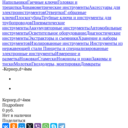
Напильники
Гаечные ключи
Головки и
трещотки
Динамометрические инструменты
Аксессуары для
электроинструментов
Отвертки
Г-образные
ключи
Плоскогубцы
Трубные ключи и инструменты для
трубопроводов
Пневматические
инструменты
Аккумуляторные инструменты
Автомобильные
инструменты
Осветительное оборудование
Диагностические
инструменты
Экстракторы и съемники
Хранение и наборы
инструментов
Изолированные инструменты
Инструменты из
нержавеющей стали
Пинцеты и специализированные
электронные инструменты
Измерение и
разметка
Ножовки
Стамески
Ножницы и ножи
Зажимы и
тиски
Молотки
Гвоздодеры, монтировки
Домкраты
-
Кернер,d=4мм
Кернер,d=4мм
Подробнее
0 руб.
Нет в наличии
Поделиться