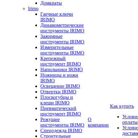
Домкраты
Irimo
Гаечные ключи
IRIMO
Динамометрические
инструменты IRIMO
Зажимные
инструменты IRIMO
Измерительные
инструменты IRIMO
Крепежный
инструмент IRIMO
Напильники IRIMO
Ножницы и ножи
IRIMO
Освещение IRIMO
Отвертки IRIMO
Плоскогубцы и
клещи IRIMO
Как купить
Пневматический
инструмент IRIMO
Услови
Режущие
О
оплаты
инструменты IRIMO
компании
Услови
Спецодежда IRIMO
достав
Строительные