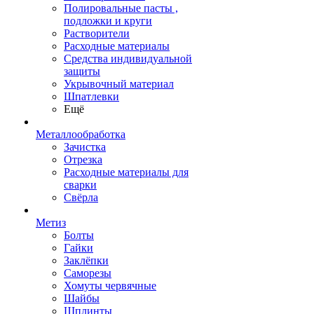
Полировальные пасты ,
подложки и круги
Растворители
Расходные материалы
Средства индивидуальной
защиты
Укрывочный материал
Шпатлевки
Ещё
Металлообработка
Зачистка
Отрезка
Расходные материалы для
сварки
Свёрла
Метиз
Болты
Гайки
Заклёпки
Саморезы
Хомуты червячные
Шайбы
Шплинты