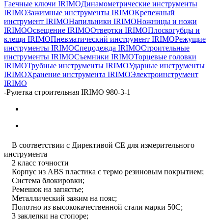
Гаечные ключи IRIMO
Динамометрические инструменты
IRIMO
Зажимные инструменты IRIMO
Крепежный
инструмент IRIMO
Напильники IRIMO
Ножницы и ножи
IRIMO
Освещение IRIMO
Отвертки IRIMO
Плоскогубцы и
клещи IRIMO
Пневматический инструмент IRIMO
Режущие
инструменты IRIMO
Спецодежда IRIMO
Строительные
инструменты IRIMO
Съемники IRIMO
Торцевые головки
IRIMO
Трубные инструменты IRIMO
Ударные инструменты
IRIMO
Хранение инструмента IRIMO
Электроинструмент
IRIMO
-
Рулетка строительная IRIMO 980-3-1
В соответствии с Директивой СЕ для измерительного
инструмента
2 класс точности
Корпус из ABS пластика с термо резиновым покрытием;
Система блокировки;
Ремешок на запястье;
Металлический зажим на пояс;
Полотно из высококачественной стали марки 50С;
3 заклепки на стопоре;