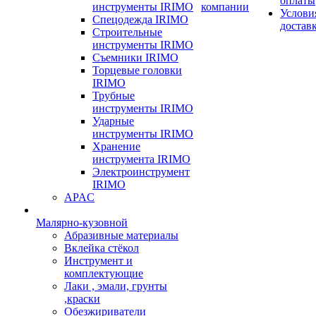
оплаты
инструменты IRIMO
компании
Услови
Спецодежда IRIMO
достав
Строительные
инструменты IRIMO
Съемники IRIMO
Торцевые головки
IRIMO
Трубные
инструменты IRIMO
Ударные
инструменты IRIMO
Хранение
инструмента IRIMO
Электроинструмент
IRIMO
APAC
Малярно-кузовной
Абразивные материалы
Вклейка стёкол
Инструмент и
комплектующие
Лаки , эмали, грунты
,краски
Обезжириватели