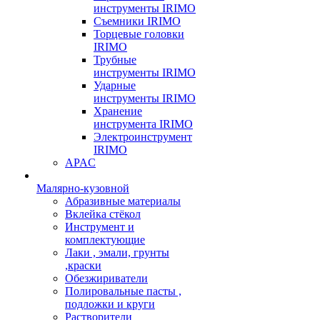
инструменты IRIMO
Съемники IRIMO
Торцевые головки
IRIMO
Трубные
инструменты IRIMO
Ударные
инструменты IRIMO
Хранение
инструмента IRIMO
Электроинструмент
IRIMO
APAC
Малярно-кузовной
Абразивные материалы
Вклейка стёкол
Инструмент и
комплектующие
Лаки , эмали, грунты
,краски
Обезжириватели
Полировальные пасты ,
подложки и круги
Растворители