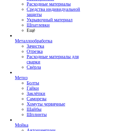
Расходные материалы
Средства индивидуальной
защиты
Укрывочный материал
Шпатлевки
Ещё
Металлообработка
Зачистка
Отрезка
Расходные материалы для
сварки
Свёрла
Метиз
Болты
Гайки
Заклёпки
Саморезы
Хомуты червячные
Шайбы
Шплинты
Мойка
Автошампуни