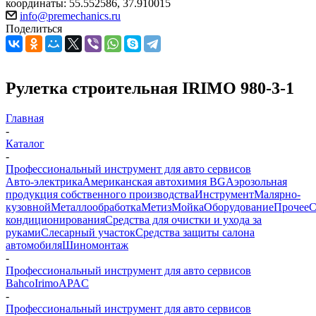
координаты: 55.552586, 37.910015
info@premechanics.ru
Поделиться
Рулетка строительная IRIMO 980-3-1
Главная
-
Каталог
-
Профессиональный инструмент для авто сервисов
Авто-электрика
Американская автохимия BG
Аэрозольная
продукция собственного производства
Инструмент
Малярно-
кузовной
Металлообработка
Метиз
Мойка
Оборудование
Прочее
кондиционирования
Средства для очистки и ухода за
руками
Слесарный участок
Средства защиты салона
автомобиля
Шиномонтаж
-
Профессиональный инструмент для авто сервисов
Bahco
Irimo
APAC
-
Профессиональный инструмент для авто сервисов