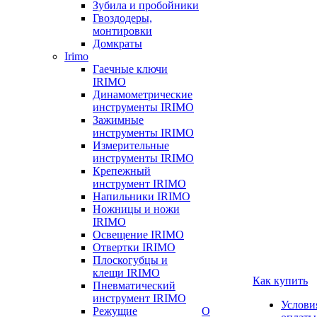
Зубила и пробойники
Гвоздодеры,
монтировки
Домкраты
Irimo
Гаечные ключи
IRIMO
Динамометрические
инструменты IRIMO
Зажимные
инструменты IRIMO
Измерительные
инструменты IRIMO
Крепежный
инструмент IRIMO
Напильники IRIMO
Ножницы и ножи
IRIMO
Освещение IRIMO
Отвертки IRIMO
Плоскогубцы и
клещи IRIMO
Как купить
Пневматический
инструмент IRIMO
Услови
Режущие
О