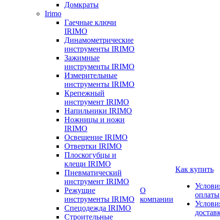
Домкраты
Irimo
Гаечные ключи
IRIMO
Динамометрические
инструменты IRIMO
Зажимные
инструменты IRIMO
Измерительные
инструменты IRIMO
Крепежный
инструмент IRIMO
Напильники IRIMO
Ножницы и ножи
IRIMO
Освещение IRIMO
Отвертки IRIMO
Плоскогубцы и
клещи IRIMO
Как купить
Пневматический
инструмент IRIMO
Услови
Режущие
О
оплаты
инструменты IRIMO
компании
Услови
Спецодежда IRIMO
достав
Строительные