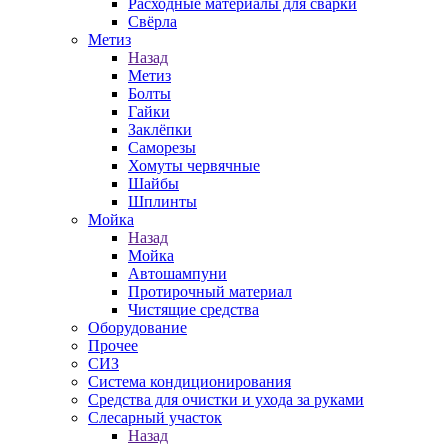
Расходные материалы для сварки
Свёрла
Метиз
Назад
Метиз
Болты
Гайки
Заклёпки
Саморезы
Хомуты червячные
Шайбы
Шплинты
Мойка
Назад
Мойка
Автошампуни
Протирочный материал
Чистящие средства
Оборудование
Прочее
СИЗ
Система кондиционирования
Средства для очистки и ухода за руками
Слесарный участок
Назад