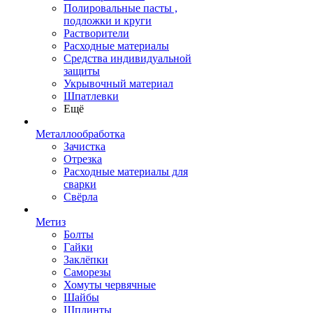
Полировальные пасты ,
подложки и круги
Растворители
Расходные материалы
Средства индивидуальной
защиты
Укрывочный материал
Шпатлевки
Ещё
Металлообработка
Зачистка
Отрезка
Расходные материалы для
сварки
Свёрла
Метиз
Болты
Гайки
Заклёпки
Саморезы
Хомуты червячные
Шайбы
Шплинты