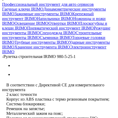
Профессиональный инструмент для авто сервисов
Гаечные ключи IRIMO
Динамометрические инструменты
IRIMO
Зажимные инструменты IRIMO
Крепежный
инструмент IRIMO
Напильники IRIMO
Ножницы и ножи
IRIMO
Освещение IRIMO
Отвертки IRIMO
Плоскогубцы и
клещи IRIMO
Пневматический инструмент IRIMO
Режущие
инструменты IRIMO
Спецодежда IRIMO
Строительные
инструменты IRIMO
Съемники IRIMO
Торцевые головки
IRIMO
Трубные инструменты IRIMO
Ударные инструменты
IRIMO
Хранение инструмента IRIMO
Электроинструмент
IRIMO
-
Рулетка строительная IRIMO 980-5-25-1
В соответствии с Директивой СЕ для измерительного
инструмента
2 класс точности
Корпус из ABS пластика с термо резиновым покрытием;
Система блокировки;
Ремешок на запястье;
Металлический зажим на пояс;