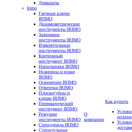
Домкраты
Irimo
Гаечные ключи
IRIMO
Динамометрические
инструменты IRIMO
Зажимные
инструменты IRIMO
Измерительные
инструменты IRIMO
Крепежный
инструмент IRIMO
Напильники IRIMO
Ножницы и ножи
IRIMO
Освещение IRIMO
Отвертки IRIMO
Плоскогубцы и
клещи IRIMO
Как купить
Пневматический
инструмент IRIMO
Услови
Режущие
О
оплаты
инструменты IRIMO
компании
Услови
Спецодежда IRIMO
достав
Строительные