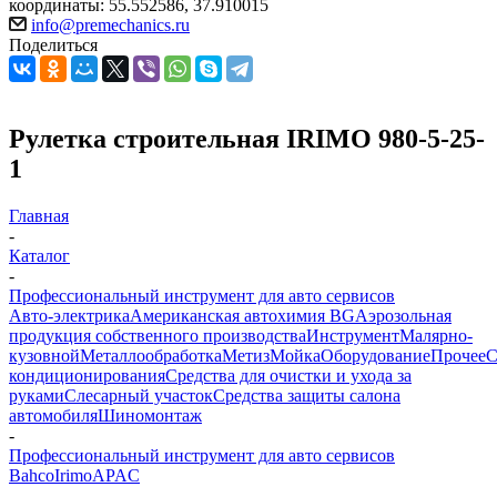
координаты: 55.552586, 37.910015
info@premechanics.ru
Поделиться
Рулетка строительная IRIMO 980-5-25-
1
Главная
-
Каталог
-
Профессиональный инструмент для авто сервисов
Авто-электрика
Американская автохимия BG
Аэрозольная
продукция собственного производства
Инструмент
Малярно-
кузовной
Металлообработка
Метиз
Мойка
Оборудование
Прочее
кондиционирования
Средства для очистки и ухода за
руками
Слесарный участок
Средства защиты салона
автомобиля
Шиномонтаж
-
Профессиональный инструмент для авто сервисов
Bahco
Irimo
APAC
-