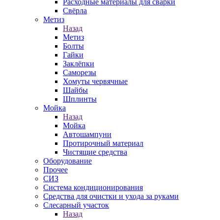
Расходные материалы для сварки
Свёрла
Метиз
Назад
Метиз
Болты
Гайки
Заклёпки
Саморезы
Хомуты червячные
Шайбы
Шплинты
Мойка
Назад
Мойка
Автошампуни
Протирочный материал
Чистящие средства
Оборудование
Прочее
СИЗ
Система кондиционирования
Средства для очистки и ухода за руками
Слесарный участок
Назад