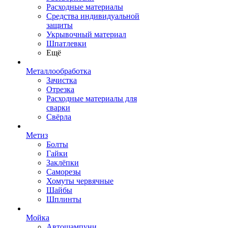
Расходные материалы
Средства индивидуальной
защиты
Укрывочный материал
Шпатлевки
Ещё
Металлообработка
Зачистка
Отрезка
Расходные материалы для
сварки
Свёрла
Метиз
Болты
Гайки
Заклёпки
Саморезы
Хомуты червячные
Шайбы
Шплинты
Мойка
Автошампуни