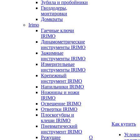
Зубила и пробойники
Гвоздодеры,
монтировки
Домкраты
Irimo
Гаечные ключи
IRIMO
Динамометрические
инструменты IRIMO
Зажимные
инструменты IRIMO
Измерительные
инструменты IRIMO
Крепежный
инструмент IRIMO
Напильники IRIMO
Ножницы и ножи
IRIMO
Освещение IRIMO
Отвертки IRIMO
Плоскогубцы и
клещи IRIMO
Как купить
Пневматический
инструмент IRIMO
Услови
Режущие
О