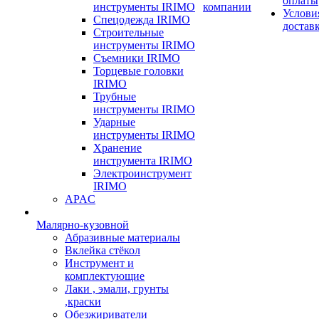
оплаты
инструменты IRIMO
компании
Услови
Спецодежда IRIMO
достав
Строительные
инструменты IRIMO
Съемники IRIMO
Торцевые головки
IRIMO
Трубные
инструменты IRIMO
Ударные
инструменты IRIMO
Хранение
инструмента IRIMO
Электроинструмент
IRIMO
APAC
Малярно-кузовной
Абразивные материалы
Вклейка стёкол
Инструмент и
комплектующие
Лаки , эмали, грунты
,краски
Обезжириватели