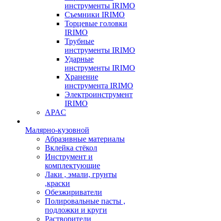
инструменты IRIMO
Съемники IRIMO
Торцевые головки
IRIMO
Трубные
инструменты IRIMO
Ударные
инструменты IRIMO
Хранение
инструмента IRIMO
Электроинструмент
IRIMO
APAC
Малярно-кузовной
Абразивные материалы
Вклейка стёкол
Инструмент и
комплектующие
Лаки , эмали, грунты
,краски
Обезжириватели
Полировальные пасты ,
подложки и круги
Растворители